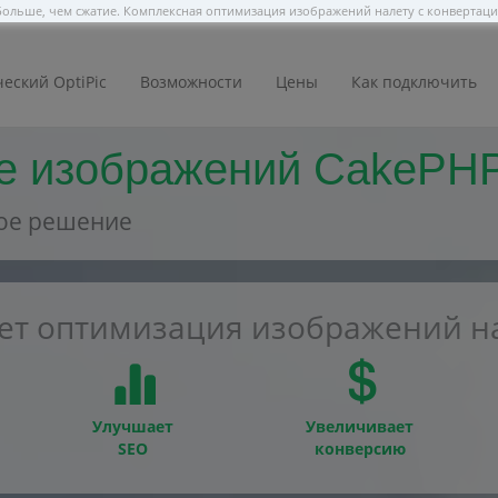
ольше, чем сжатие. Комплексная оптимизация изображений налету с конвертац
еский OptiPic
Возможности
Цены
Как подключить
е изображений CakePHP
ое решение
ает оптимизация изображений на
Улучшает
Увеличивает
SEO
конверсию