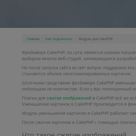
Главная
Как подключить
Модуль для CakePHP
Фреймворк CakePHP, по сути, является клоном попул
выбором многих веб-студий, занимающихся разработ
Но после запуска сайта встаёт вопрос поддержки ег
становится обилие неоптимизированных картинок.
Штатными средствами фреймворк CakePHP уменьшение
небольшом их количестве. Если у вас полноценный и
Плагин для
сжатия изображений
в CakePHP всё же ес
Уменьшение картинок в CakePHP производится в фон
Модуль уменьшения картинок в CakePHP работает ка
После сжатия картинок в CakePHP с помощью плагина O
Что такое сжатие изображений