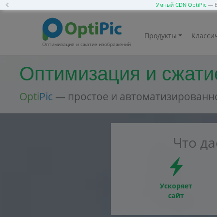
Previous
Умный CDN OptiPic
— Б
Продукты
Классич
Оптимизация и сжатие изображений
Оптимизация и сжати
Opti
Pic
— простое и автоматизированн
Что д
Ускоряет
сайт