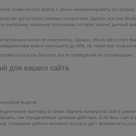
ткой графического файла с целью минимизировать его размер б
ичество достаточно сложных алгоритмов. Однако, все они бази
ые (например название программы, которая хранит данный фай
е визуально никак не изменилось. Однако, объем (вес) этого фа
изображением можно уменьшить до 98%, не теряя при этом кач
загружаться в разы быстрее после проведения их оптимизации.
ий для вашего сайта
оисковой выдаче.
оведенческие факторы, а также поднять конверсию сайта (увели
ершить там определенные целевые действия. Если Ваш сайт в И
ход. Ускорение работы интернет-ресурса даст возможность ул