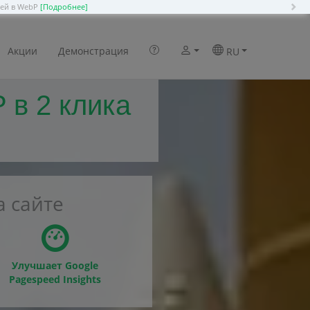
N
ией в WebP
[Подробнее]
Акции
Демонстрация
RU
 в 2 клика
 сайте
Улучшает Google
Pagespeed Insights