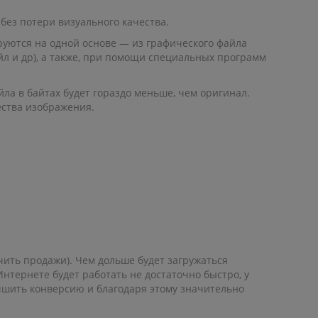
ез потери визуального качества.
руются на одной основе — из графического файла
л и др), а также, при помощи специальных программ
йла в байтах будет гораздо меньше, чем оригинал.
ества изображения.
чить продажи). Чем дольше будет загружаться
нтернете будет работать не достаточно быстро, у
учшить конверсию и благодаря этому значительно