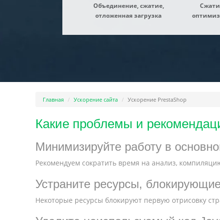
Объединение, сжатие,
Сжати
отложенная загрузка
оптимиз
Главная
Ускорение сайта
Ускорение PrestaShop
Какие проблемы и рекомендаци
Минимизируйте работу в основно
Рекомендуем сократить время на анализ, компиляцию
Устраните ресурсы, блокирующи
Некоторые ресурсы блокируют первую отрисовку стра