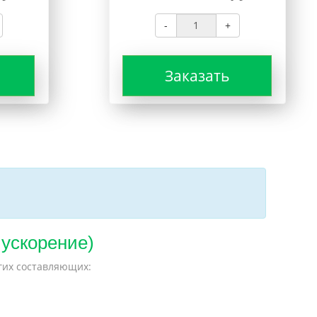
-
+
Заказать
 ускорение)
гих составляющих: