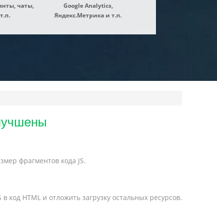
нты, чаты,
Google Analytics,
т.п.
Яндекс.Метрика и т.п.
улучшены
змер фрагментов кода JS.
в код HTML и отложить загрузку остальных ресурсов.