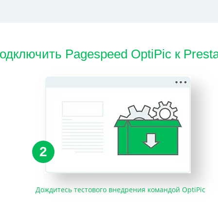
подключить Pagespeed OptiPic к Prest
2
Дождитесь тестового внедрения командой OptiPic