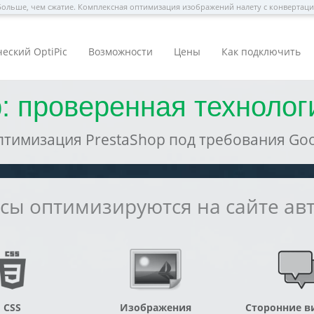
ольше, чем сжатие. Комплексная оптимизация изображений налету с конвертац
еский OptiPic
Возможности
Цены
Как подключить
: проверенная технолог
тимизация PrestaShop под требования Goog
рсы оптимизируются на сайте ав
CSS
Изображения
Сторонние в