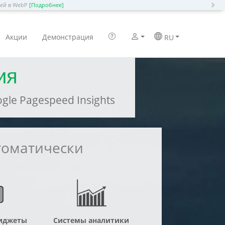
N
ией в WebP
[Подробнее]
Акции
Демонстрация
RU
ия
le Pagespeed Insights
томатически
иджеты
Системы аналитики