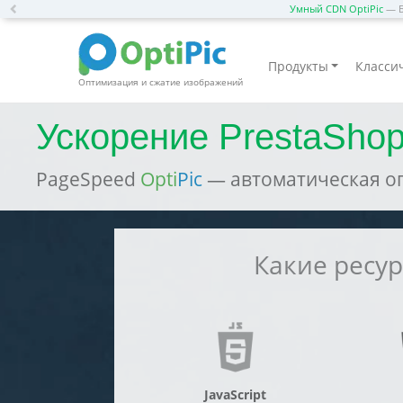
Previous
Умный CDN OptiPic
— Б
Продукты
Классич
Оптимизация и сжатие изображений
Ускорение PrestaShop
PageSpeed
Opti
Pic
— автоматическая оп
Какие ресу
JavaScript