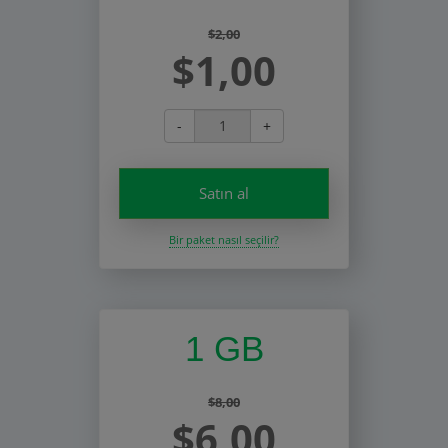
$2,00
$1,00
-
+
Satın al
Bir paket nasıl seçilir?
1 GB
$8,00
$6,00