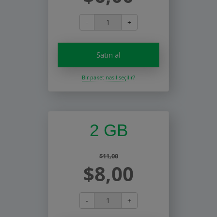
-
+
Satın al
Bir paket nasıl seçilir?
2 GB
$11,00
$8,00
-
+