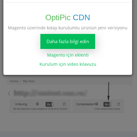
bulunacak resim sayısını (gigabayt sayısı) gösterecektir. Bunu
sekmesinde
Sıkıştırma dizini ve istatistikler
yapabilirsiniz.
OptiPic
CDN
Magento üzerinde kolay kurulumlu ürünün yeni versiyonu
Daha fazla bilgi edin
Magento için eklenti
Artık sitenizde yeterli sayıda görsele sahip olduğunuzda -
Kurulum için video kılavuzu
ihtiyacınız olan paketi satın alın
ve başlayın site ayarlarında
sıkıştırma.