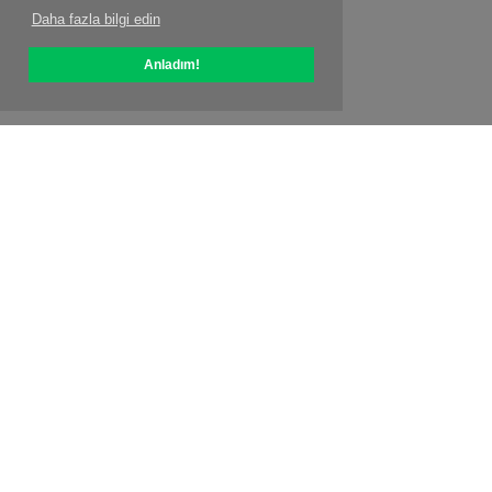
Daha fazla bilgi edin
Anladım!
OptiPic Hakkında
ile nasıl başlanır?
Fiyatlandırma
Sözel teklifler
Kişiler
Ortaklık Programı