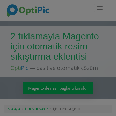
Toggle
navigatio
2 tıklamayla Magento
için otomatik resim
sıkıştırma eklentisi
Opti
Pic
— basit ve otomatik çözüm
Magento ile nasıl bağlantı kurulur
Anasayfa
ile nasıl başlanır?
için eklenti Magento