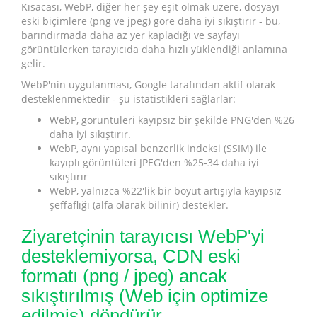
Kısacası, WebP, diğer her şey eşit olmak üzere, dosyayı
eski biçimlere (png ve jpeg) göre daha iyi sıkıştırır - bu,
barındırmada daha az yer kapladığı ve sayfayı
görüntülerken tarayıcıda daha hızlı yüklendiği anlamına
gelir.
WebP'nin uygulanması, Google tarafından aktif olarak
desteklenmektedir - şu istatistikleri sağlarlar:
WebP, görüntüleri kayıpsız bir şekilde PNG'den %26
daha iyi sıkıştırır.
WebP, aynı yapısal benzerlik indeksi (SSIM) ile
kayıplı görüntüleri JPEG'den %25-34 daha iyi
sıkıştırır
WebP, yalnızca %22'lik bir boyut artışıyla kayıpsız
şeffaflığı (alfa olarak bilinir) destekler.
Ziyaretçinin tarayıcısı WebP'yi
desteklemiyorsa, CDN eski
formatı (png / jpeg) ancak
sıkıştırılmış (Web için optimize
edilmiş) döndürür