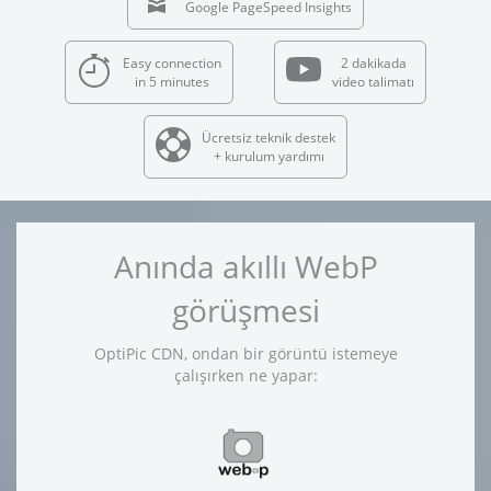
Google PageSpeed Insights
Easy connection
2 dakikada
in 5 minutes
video talimatı
Ücretsiz teknik destek
+ kurulum yardımı
Anında akıllı WebP
görüşmesi
OptiPic CDN, ondan bir görüntü istemeye
çalışırken ne yapar: