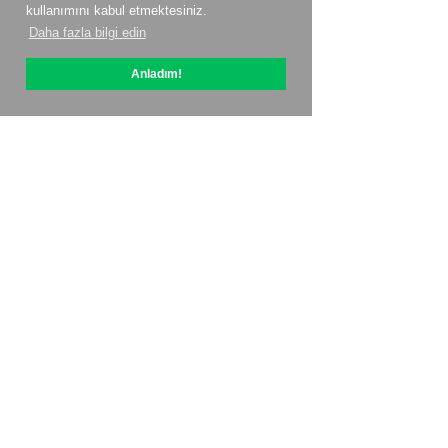
kullanımını kabul etmektesiniz.
Daha fazla bilgi edin
Anladım!
OptiPic Hakkında
ile nasıl başlanır?
Fiyatlandırma
Kişiler
Ortaklık Programı
İncelemeler