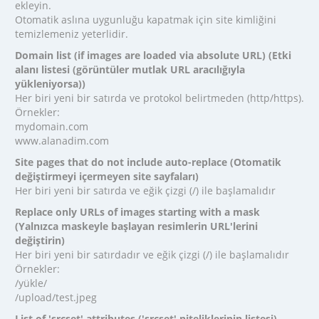
ekleyin.
Otomatik aslına uygunluğu kapatmak için site kimliğini
temizlemeniz yeterlidir.
Domain list (if images are loaded via absolute URL) (Etki
alanı listesi (görüntüler mutlak URL aracılığıyla
yükleniyorsa))
Her biri yeni bir satırda ve protokol belirtmeden (http/https).
Örnekler:
mydomain.com
www.alanadim.com
Site pages that do not include auto-replace (Otomatik
değiştirmeyi içermeyen site sayfaları)
Her biri yeni bir satırda ve eğik çizgi (/) ile başlamalıdır
Replace only URLs of images starting with a mask
(Yalnızca maskeyle başlayan resimlerin URL'lerini
değiştirin)
Her biri yeni bir satırdadır ve eğik çizgi (/) ile başlamalıdır
Örnekler:
/yükle/
/upload/test.jpeg
List of 'srcset' attributes ('srcset' niteliklerinin listesi)