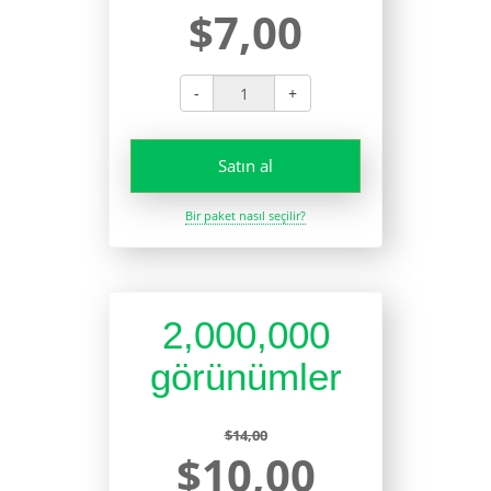
$7,00
-
+
Satın al
Bir paket nasıl seçilir?
2,000,000
görünümler
$14,00
$10,00