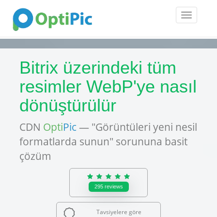
Toggle
navigatio
Bitrix üzerindeki tüm
resimler WebP'ye nasıl
dönüştürülür
CDN
Opti
Pic
— "Görüntüleri yeni nesil
formatlarda sunun" sorununa basit
çözüm
295
reviews
Tavsiyelere göre