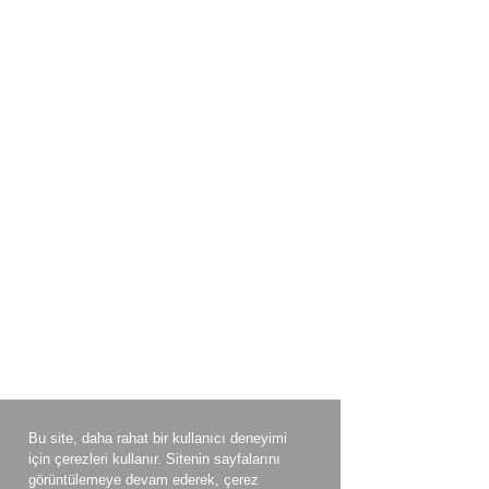
Bu site, daha rahat bir kullanıcı deneyimi
için çerezleri kullanır. Sitenin sayfalarını
görüntülemeye devam ederek, çerez