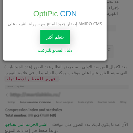
بعد تحميل المكون الإضافي إلى موقعك ، ستحتاج إلى تنشيط فهرسة
الموقع في إعدادات الموقع والانتظار حتى يقوم نظام OptiPic بإجراء
OptiPic
CDN
الفهرسة الأولى لموقعك - وسيتم ذلك في غضون 24 ساعة. إذا كنت
ترغب في تسريع العملية - أرسل موقعك يدويًا للفهرسة.
إصدار جديد للمنتج مع سهولة التثبيت على AMIRO.CMS
يتعلم أكثر
دليل الفيديو للتركيب
بعد اكتمال الفهرسة الأولى ، سيعرض النظام عدد الصور (عدد الجيجابايت)
التي سيتم العثور عليها على موقعك. يمكنك القيام بذلك في علامة التبويب
.
فهرس الضغط والإحصائيات
الآن عندما يكون لديك عدد الصور على موقعك -
اشترِ الحزمة التي تحتاجها
وابدأ ضغط في إعدادات الموقع.