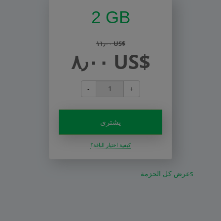
2 GB
١١٫٠٠ US$
٨٫٠٠ US$
-
+
يشترى
كيفية اختيار الباقة؟
عرض كل الحزمةs