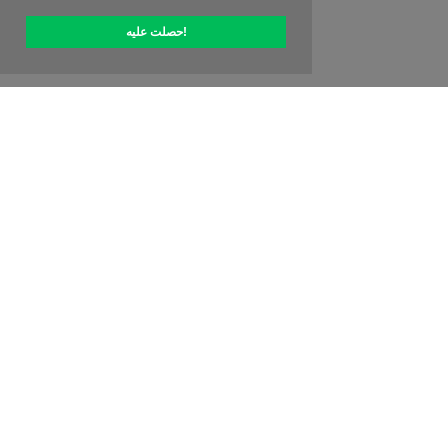
حصلت عليه!
حول OptiPic
كيف أبدأ مع
التسعير
عروض خاصة
جهات الاتصال
برنامج الانتساب
المراجعات