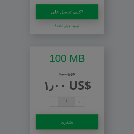
كيف تحصل على?
كيفية اختيار الباقة؟
100 MB
٢٫٠٠ US$
١٫٠٠ US$
-
+
يشترى