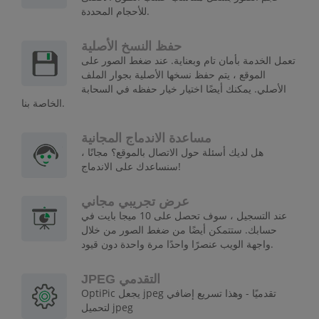
للأحجام المحددة.
حفظ النسخ الأصلية
تعمل الخدمة بأمان تام وبعناية. عند ضغط الصور على
الموقع ، يتم حفظ نسخها الأصلية بجوار الملف
الأصلي. يمكنك أيضًا اختيار خيار حفظه في السحابة
الخاصة بنا.
مساعدة الاندماج المجانية
هل لديك أسئلة حول الاتصال بالموقع؟ مجانًا ،
سنساعدك على الاندماج!
عرض تجريبي مجاني
عند التسجيل ، سوف تحصل على 10 ميجا بايت في
حسابك. ستتمكن أيضًا من ضغط الصور من خلال
واجهة الويب عنصرًا واحدًا مرة واحدة دون قيود.
JPEG التقدمي
OptiPic يجعل jpeg تقدميًا - وهذا تسريع إضافي
لتحميل jpeg