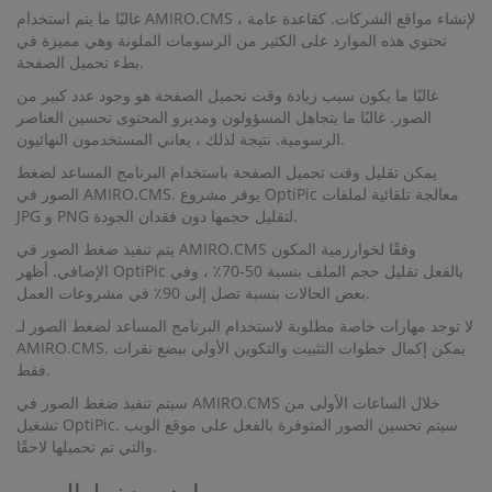
غالبًا ما يتم استخدام AMIRO.CMS لإنشاء مواقع الشركات. كقاعدة عامة ،
تحتوي هذه الموارد على الكثير من الرسومات الملونة وهي مميزة في
بطء تحميل الصفحة.
غالبًا ما يكون سبب زيادة وقت تحميل الصفحة هو وجود عدد كبير من
الصور. غالبًا ما يتجاهل المسؤولون ومديرو المحتوى تحسين العناصر
الرسومية. نتيجة لذلك ، يعاني المستخدمون النهائيون.
يمكن تقليل وقت تحميل الصفحة باستخدام البرنامج المساعد لضغط
الصور في AMIRO.CMS. يوفر مشروع OptiPic معالجة تلقائية لملفات
JPG و PNG لتقليل حجمها دون فقدان الجودة.
يتم تنفيذ ضغط الصور في AMIRO.CMS وفقًا لخوارزمية المكون
الإضافي. أظهر OptiPic بالفعل تقليل حجم الملف بنسبة 50-70٪ ، وفي
بعض الحالات بنسبة تصل إلى 90٪ في مشروعات العمل.
لا توجد مهارات خاصة مطلوبة لاستخدام البرنامج المساعد لضغط الصور لـ
AMIRO.CMS. يمكن إكمال خطوات التثبيت والتكوين الأولي ببضع نقرات
فقط.
سيتم تنفيذ ضغط الصور في AMIRO.CMS خلال الساعات الأولى من
تشغيل OptiPic. سيتم تحسين الصور المتوفرة بالفعل على موقع الويب
والتي تم تحميلها لاحقًا.