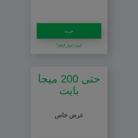
جربه
كيفية اختيار الباقة؟
حتى 200 ميجا
بايت
عرض خاص