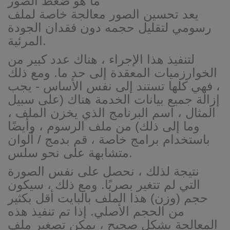
ما هو ضغط الصور
يعد تحسين الصور معالجة خاصة لملف
رسومي لتقليل حجمه دون فقدان الجودة
المرئية.
لتنفيذ هذا الإجراء ، هناك عدد كبير من
الخوارزميات المعقدة إلى حد ما. ومع ذلك
، فهي كلها تستند إلى نفس الأساس - يجب
إزالة جميع بيانات الخدمة هناك (على سبيل
المثال ، اسم البرنامج الذي يخزن الملف ،
وما إلى ذلك) من ملف الرسوم ، وأيضًا
باستخدام برامج خاصة ، قم بدمج / ألوان
متشابهة على نحو سلس.
نتيجة لذلك ، نحصل على نفس الصورة
التي لم تتغير بصريًا. ومع ذلك ، سيكون
حجم (وزن) هذا الملف بالبايت أقل بكثير
من الحجم الأصلي. إذا تم تنفيذ هذه
المعالجة بشكل صحيح ، يمكن تصغير ملف