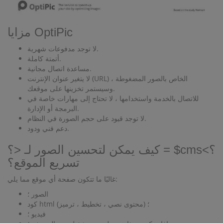
مزايا OptiPic
لا توجد مدفوعات شهرية.
أتمتة كاملة.
مساعدة اتصال مجانية.
لا يتغير عنوان الإنترنت (URL) الخاص بالصور المضغوطة ،
وسيستمر تخزينها على موقعك.
للاتصال بالخدمة واستخدامها ، لا تحتاج إلى مهارات خاصة في
البرمجة أو الإدارة.
لا توجد قيود على حجم الصورة في النظام.
دعم فني ودود.
كيف يمكن لتحسين الصور لـ <؟ = $cms؟>
تسريع الموقع؟
غالبًا ما تتكون صفحة أي موقع مما يلي:
الصور ؛
كود html (محتوى نصي ، تخطيط ، ترميز) ؛
فيديو ؛