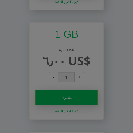
كيفية اختيار الباقة؟
1 GB
٨٫٠٠ US$
٦٫٠٠ US$
-
+
يشترى
كيفية اختيار الباقة؟