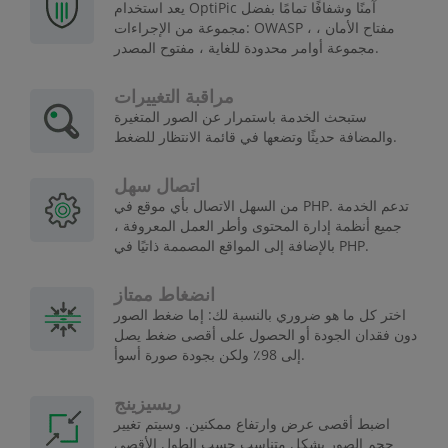
يعد استخدام OptiPic آمنًا وشفافًا تمامًا بفضل
مجموعة من الإجراءات: OWASP ، مفتاح الأمان ،
مجموعة أوامر محدودة للغاية ، مفتوح المصدر.
مراقبة التغييرات
ستبحث الخدمة باستمرار عن الصور المتغيرة
والمضافة حديثًا وتضعها في قائمة الانتظار للضغط.
اتصال سهل
من السهل الاتصال بأي موقع في PHP. تدعم الخدمة
جميع أنظمة إدارة المحتوى وأطر العمل المعروفة ،
بالإضافة إلى المواقع المصممة ذاتيًا في PHP.
انضغاط ممتاز
اختر كل ما هو ضروري بالنسبة لك: إما ضغط الصور
دون فقدان الجودة أو الحصول على أقصى ضغط يصل
إلى 98٪ ولكن بجودة صورة أسوأ.
ريسيزينج
اضبط أقصى عرض وارتفاع ممكنين. وسيتم تغيير
حجم الصور بشكل متناسب حسب الطول الأقصى