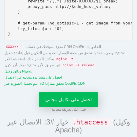
        rewrite ^/(.*) /site-XXXXXX/$1 break;

        proxy_pass http://$cdn_host_value;

    }

    # get-param ?no_optipic=1 - get image from your h
    try_files $uri 404;

}
— معرّف موقعك في حساب CDN OptiPic الخاص بك
XXXXXX
نوصي بشدة بالتحقق من صحة الإصدار الجديد من التكوين قبل إعادة تشغيل nginx.
.
يمكنك القيام بذلك باستخدام الأمر
nginx -t
يمكن أن يكون Nginx عن طريق الأمر
nginx -s reload
وثائق وكيل Nginx
احصل على مساعدة مجانية في الاتصال
تحقق مما إذا كان يتم تحميل الصورة عبر OptiPic CDN
احصل على تكامل مجاني
حتى على تعريفة مجانية
(وكيل
خيار #3: الاتصال عبر
.htaccess
Apache)