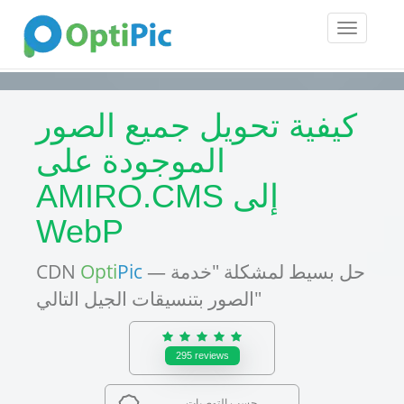
Toggle
navigatio
كيفية تحويل جميع الصور
الموجودة على
AMIRO.CMS إلى
WebP
— حل بسيط لمشكلة "خدمة
Pic
Opti
CDN
الصور بتنسيقات الجيل التالي"
295
reviews
حسب التوصيات