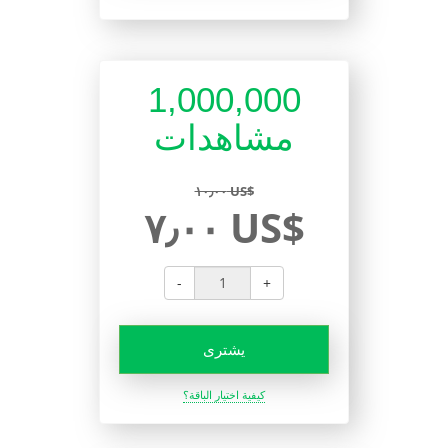
1,000,000
مشاهدات
١٠٫٠٠ US$
٧٫٠٠ US$
-
+
يشترى
كيفية اختيار الباقة؟