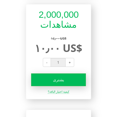
2,000,000
مشاهدات
١٤٫٠٠ US$
١٠٫٠٠ US$
-
+
يشترى
كيفية اختيار الباقة؟