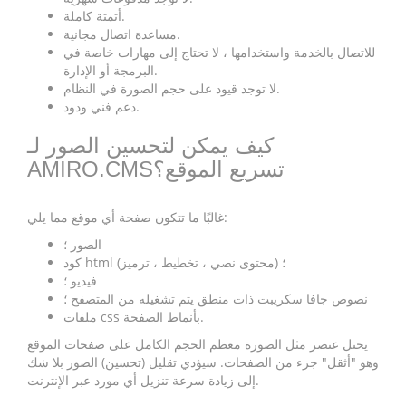
أتمتة كاملة.
مساعدة اتصال مجانية.
للاتصال بالخدمة واستخدامها ، لا تحتاج إلى مهارات خاصة في
البرمجة أو الإدارة.
لا توجد قيود على حجم الصورة في النظام.
دعم فني ودود.
كيف يمكن لتحسين الصور لـ
AMIRO.CMSتسريع الموقع؟
غالبًا ما تتكون صفحة أي موقع مما يلي:
الصور ؛
كود html (محتوى نصي ، تخطيط ، ترميز) ؛
فيديو ؛
نصوص جافا سكريبت ذات منطق يتم تشغيله من المتصفح ؛
ملفات css بأنماط الصفحة.
يحتل عنصر مثل الصورة معظم الحجم الكامل على صفحات الموقع
وهو "أثقل" جزء من الصفحات. سيؤدي تقليل (تحسين) الصور بلا شك
إلى زيادة سرعة تنزيل أي مورد عبر الإنترنت.