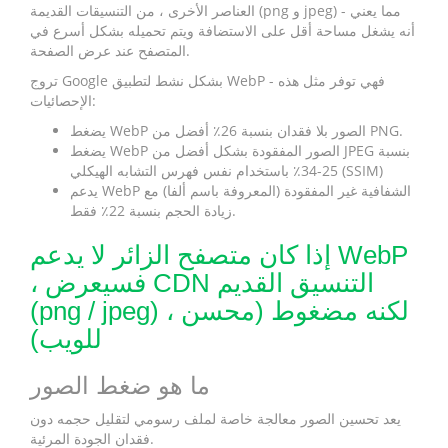
العناصر الأخرى ، من التنسيقات القديمة (png و jpeg) - مما يعني
أنه يشغل مساحة أقل على الاستضافة ويتم تحميله بشكل أسرع في
المتصفح عند عرض الصفحة.
تروج Google بشكل نشط لتطبيق WebP - فهي توفر مثل هذه
الإحصائيات:
يضغط WebP الصور بلا فقدان بنسبة 26٪ أفضل من PNG.
يضغط WebP الصور المفقودة بشكل أفضل من JPEG بنسبة
25-34٪ باستخدام نفس فهرس التشابه الهيكلي (SSIM)
يدعم WebP الشفافية غير المفقودة (المعروفة باسم ألفا) مع
زيادة الحجم بنسبة 22٪ فقط.
إذا كان متصفح الزائر لا يدعم WebP
، فسيعرض CDN التنسيق القديم
(png / jpeg) ، لكنه مضغوط (محسن
للويب)
ما هو ضغط الصور
يعد تحسين الصور معالجة خاصة لملف رسومي لتقليل حجمه دون
فقدان الجودة المرئية.