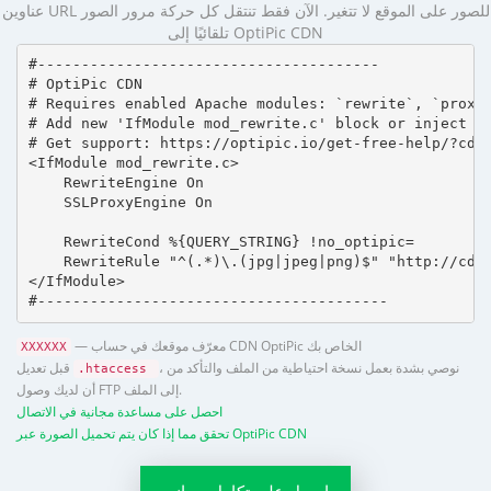
عناوين URL للصور على الموقع لا تتغير. الآن فقط تنتقل كل حركة مرور الصور
تلقائيًا إلى OptiPic CDN
#---------------------------------------

# OptiPic CDN 

# Requires enabled Apache modules: `rewrite`, `proxy_
# Add new 'IfModule mod_rewrite.c' block or inject in
# Get support: https://optipic.io/get-free-help/?cdn=
<IfModule mod_rewrite.c>

    RewriteEngine On

    SSLProxyEngine On

    RewriteCond %{QUERY_STRING} !no_optipic=

    RewriteRule "^(.*)\.(jpg|jpeg|png)$" "http://cdn.
</IfModule>

#----------------------------------------
— معرّف موقعك في حساب CDN OptiPic الخاص بك
XXXXXX
، نوصي بشدة بعمل نسخة احتياطية من الملف والتأكد من
قبل تعديل
.htaccess
أن لديك وصول FTP إلى الملف.
احصل على مساعدة مجانية في الاتصال
تحقق مما إذا كان يتم تحميل الصورة عبر OptiPic CDN
احصل على تكامل مجاني