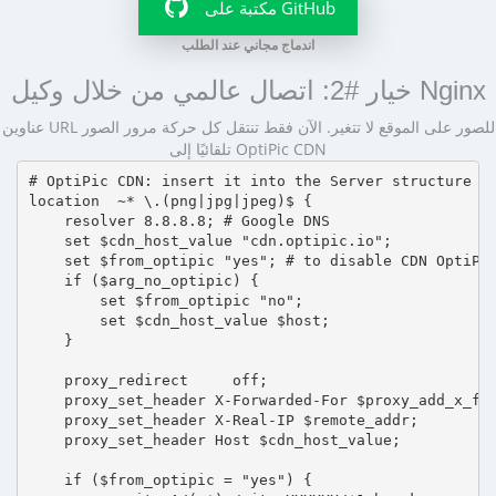
مكتبة على GitHub
اندماج مجاني عند الطلب
خيار #2: اتصال عالمي من خلال وكيل Nginx
عناوين URL للصور على الموقع لا تتغير. الآن فقط تنتقل كل حركة مرور الصور
تلقائيًا إلى OptiPic CDN
# OptiPic CDN: insert it into the Server structure

location  ~* \.(png|jpg|jpeg)$ {

    resolver 8.8.8.8; # Google DNS

    set $cdn_host_value "cdn.optipic.io";

    set $from_optipic "yes"; # to disable CDN OptiPic
    if ($arg_no_optipic) {

        set $from_optipic "no";

        set $cdn_host_value $host;

    }

    proxy_redirect     off;

    proxy_set_header X-Forwarded-For $proxy_add_x_for
    proxy_set_header X-Real-IP $remote_addr;

    proxy_set_header Host $cdn_host_value;

    if ($from_optipic = "yes") {
