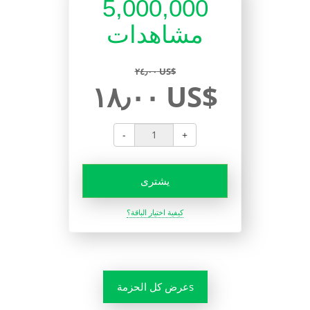
5,000,000
مشاهدات
٢٤٫٠٠ US$
١٨٫٠٠ US$
-
+
يشترى
كيفية اختيار الباقة؟
عرض كل الحزمةs