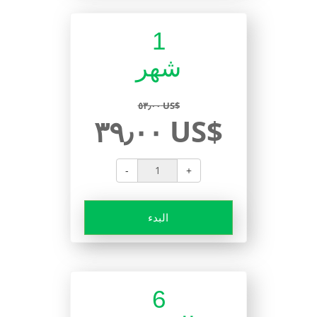
1
شهر
٥٣٫٠٠ US$
٣٩٫٠٠ US$
-
+
البدء
6