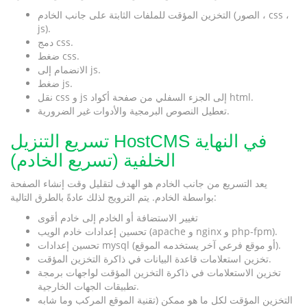
التخزين المؤقت للملفات الثابتة على جانب الخادم (الصور ، css ،
js).
دمج css.
ضغط css.
الانضمام إلى js.
ضغط js.
نقل css و js إلى الجزء السفلي من صفحة أكواد html.
تعطيل النصوص البرمجية والأدوات غير الضرورية.
تسريع التنزيل HostCMS في النهاية
الخلفية (تسريع الخادم)
يعد التسريع من جانب الخادم هو الهدف لتقليل وقت إنشاء الصفحة
بواسطة الخادم. يتم الترويج لذلك عادةً بالطرق التالية:
تغيير الاستضافة أو الخادم إلى خادم أقوى
تحسين إعدادات خادم الويب (apache و nginx و php-fpm).
تحسين إعدادات mysql (أو موقع فرعي آخر يستخدمه الموقع).
تخزين استعلامات قاعدة البيانات في ذاكرة التخزين المؤقت.
تخزين الاستعلامات في ذاكرة التخزين المؤقت لواجهات برمجة
تطبيقات الجهات الخارجية.
التخزين المؤقت لكل ما هو ممكن (تقنية الموقع المركب وما شابه