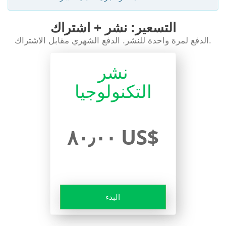
التسعير: نشر + اشتراك
الدفع لمرة واحدة للنشر. الدفع الشهري مقابل الاشتراك.
نشر
التكنولوجيا
٨٠٫٠٠ US$
البدء