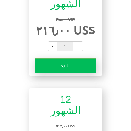
الشهور
٢٨٨٫٠٠ US$
٢١٦٫٠٠ US$
-
+
البدء
12
الشهور
٥١٢٫٠٠ US$