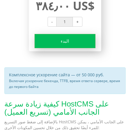
٣٨٤٫٠٠ US$
-
+
البدء
Комплексное ускорение сайта — от 50 000 руб.
Включая ускорение бекенда, TTFB, время ответа сервере, время
до первого байта
كيفية زيادة سرعة HostCMS على
الجانب الأمامي (تسريع العميل)
بالإضافة إلى ضغط صور التسريع HostCMS على الجانب الأمامي ، يمكن
للمرء أيضًا تحقيق ذلك من خلال تحسين المكونات الأخرى: