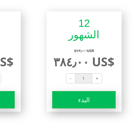
12
الشهور
٥١٢٫٠٠ US$
٠٠ US$
٣٨٤٫٠٠ US$
-
+
البدء