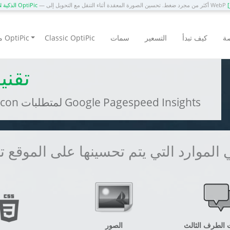
— أكثر من مجرد ضغط. تحسين الصورة المعقدة أثناء التنقل مع التحويل إلى WebP
CDN الذكية OptiPic
ة
كيف تبدأ
التسعير
سمات
Classic OptiPic
منتجات OptiPic
تسريع con
— التحسين التلقائي Phalcon لمتطلبات Google Pagespeed Insights
 الموارد التي يتم تحسينها على الموقع تلق
ت الطرف الثالث
الصور