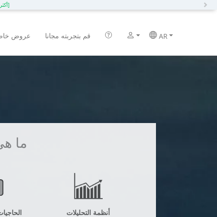
N
[أكثر]
قم بتجربته مجانا
عروض خاص
AR
ما هي
أنظمة التحليلات
الحاجيا