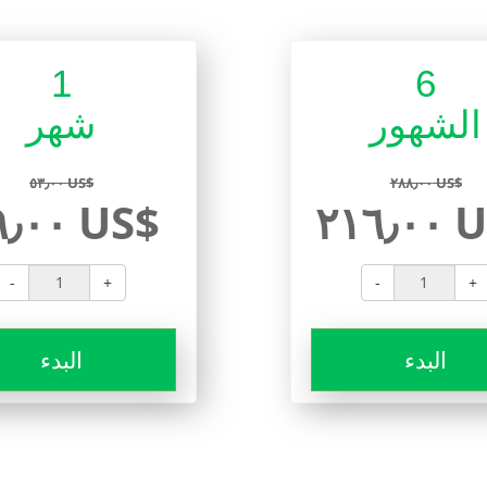
1
6
الشهور
شهر
٥٣٫٠٠ US$
٢٨٨٫٠٠ US$
٣٩٫٠٠ US$
٢١٦٫
-
+
-
+
البدء
البدء