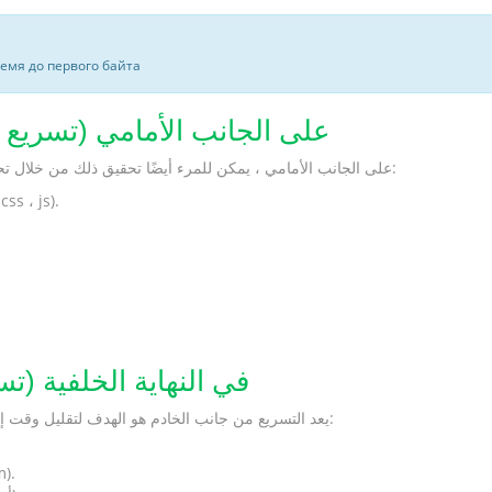
ремя до первого байта
كيفية زيادة سرعة Phalcon على الجانب الأمامي (ت
بالإضافة إلى ضغط صور التسريع Phalcon على الجانب الأمامي ، يمكن للمرء أيضًا تحقيق ذلك من خلال تحسين المكونات الأخرى:
التخزين المؤقت للملفات الثابتة على جانب الخادم (الصور 
تسريع التنزيل Phalcon في النهاية الخ
يعد التسريع من جانب الخادم هو الهدف لتقليل وقت إنشاء الصفحة بواسطة الخادم. يتم الترويج لذلك عادةً بالطرق التالية:
تحسين إعداد