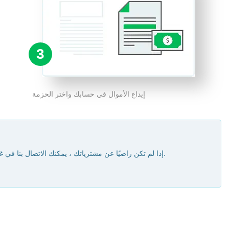
3
إيداع الأموال في حسابك واختر الحزمة
إذا لم تكن راضيًا عن مشترياتك ، يمكنك الاتصال بنا في غضون 30 يومًا من تاريخ الشراء. إذا كانت هناك أسباب لذلك ، فسنقوم برد التكلفة الكاملة أو الجزئية لعملية الشراء.