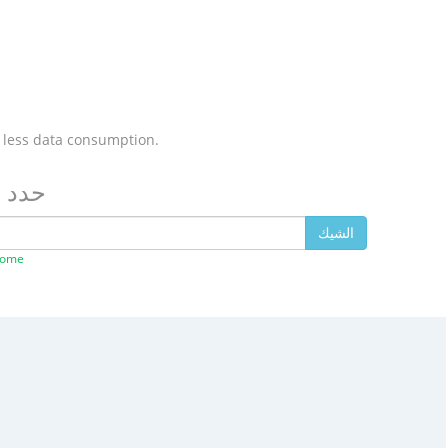
 less data consumption.
تحقق من 
الشيك
قم بتثبيت المك