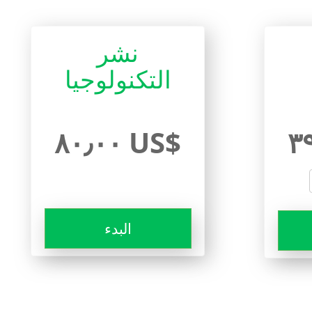
نشر
التكنولوجيا
٨٠٫٠٠ US$
البدء