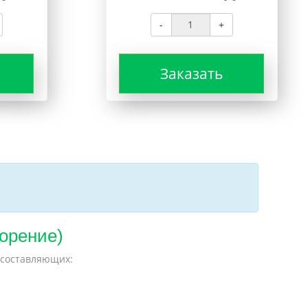
-
+
Заказать
корение)
 составляющих: