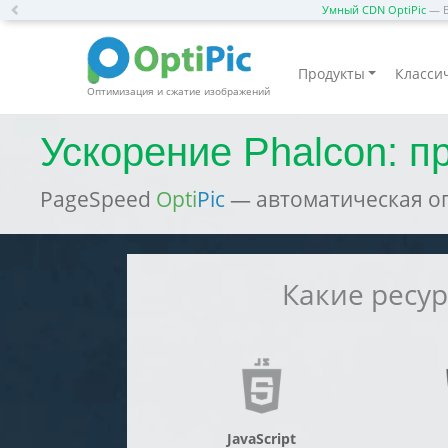
Previous
Умный CDN OptiPic
— Б
Продукты
Классич
Оптимизация и сжатие изображений
Ускорение Phalcon: п
PageSpeed
Opti
Pic
— автоматическая оп
Какие ресу
JavaScript