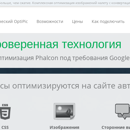
ольше, чем сжатие. Комплексная оптимизация изображений налету с конвертац
еский OptiPic
Возможности
Цены
Как подключить
роверенная технология
тимизация Phalcon под требования Google 
рсы оптимизируются на сайте ав
CSS
Изображения
Сторонние в