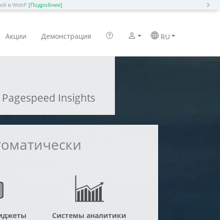
N
ией в WebP
[Подробнее]
Акции
Демонстрация
RU
Pagespeed Insights
томатически
иджеты
Системы аналитики