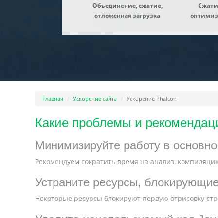
Объединение, сжатие,
Сжати
отложенная загрузка
оптимиз
Главная
Ускорение сайта
Ускорение Phalcon
Какие проблемы и рекомендаци
Минимизируйте работу в основно
Рекомендуем сократить время на анализ, компиляцию
Устраните ресурсы, блокирующи
Некоторые ресурсы блокируют первую отрисовку стра