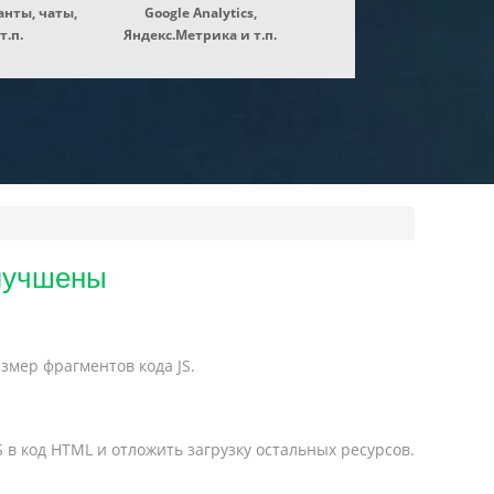
нты, чаты,
Google Analytics,
т.п.
Яндекс.Метрика и т.п.
улучшены
змер фрагментов кода JS.
в код HTML и отложить загрузку остальных ресурсов.