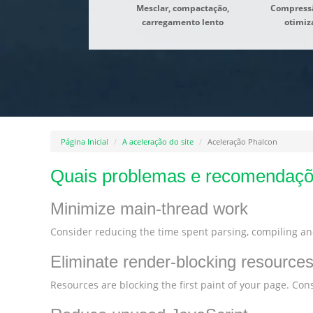
Mesclar, compactação,
Compress
carregamento lento
otimiz
Página Inicial
A aceleração do site
Aceleração Phalcon
Quais problemas e recomendaçõ
Minimize main-thread work
Consider reducing the time spent parsing, compiling and
Eliminate render-blocking resource
Resources are blocking the first paint of your page. Consi