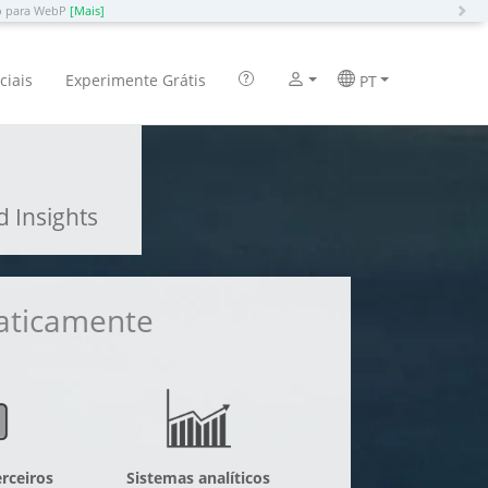
N
ão para WebP
[Mais]
ciais
Experimente Grátis
PT
 Insights
maticamente
rceiros
Sistemas analíticos