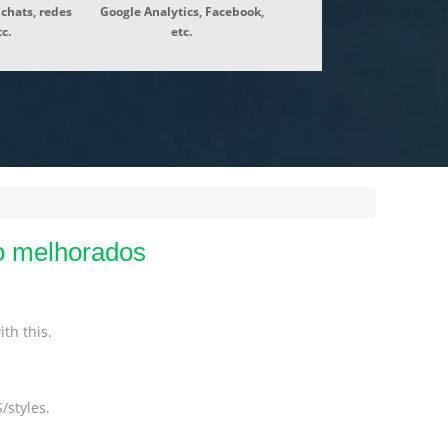
 chats, redes
Google Analytics, Facebook,
tc.
etc.
o melhorados
th this.
/styles.