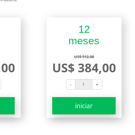
12
meses
US$ 512,00
,00
US$ 384,00
-
+
iniciar