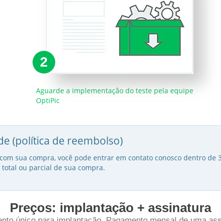
2
Aguarde a implementação do teste pela equipe
OptiPic
de (política de reembolso)
to com sua compra, você pode entrar em contato conosco dentro de 
 total ou parcial de sua compra.
Preços: implantação + assinatura
to único para implantação. Pagamento mensal de uma ass