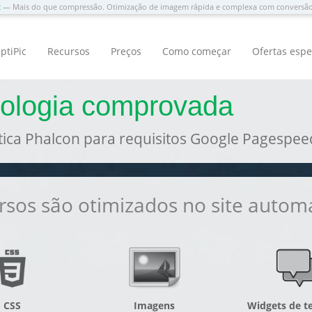
c
— Mais do que compressão. Otimização de imagem rápida e complexa com convers
ptiPic
Recursos
Preços
Como começar
Ofertas espe
nologia comprovada
ca Phalcon para requisitos Google Pagespeed
rsos são otimizados no site auto
CSS
Imagens
Widgets de te