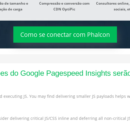
ão de tamanho e
Compressão e conversão com
Consultores online,
ação de carga
CDN OptiPic
sociais, e
Como se conectar com Phalcon
es do Google Pagespeed Insights serã
 executing JS. You may find delivering smaller JS payloads helps wi
s
der delivering critical JS/CSS inline and deferring all non-critical JS