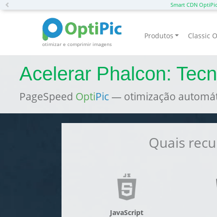
Previous
Smart CDN OptiPi
Produtos
Classic O
otimizar e comprimir imagens
Acelerar Phalcon: Tec
PageSpeed
Opti
Pic
— otimização automáti
Quais recu
JavaScript