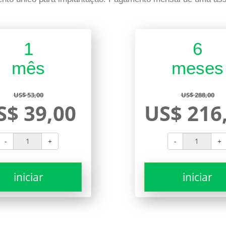
1
6
mês
meses
US$ 53,00
US$ 288,00
S$ 39,00
US$ 216
-
+
-
+
iniciar
iniciar