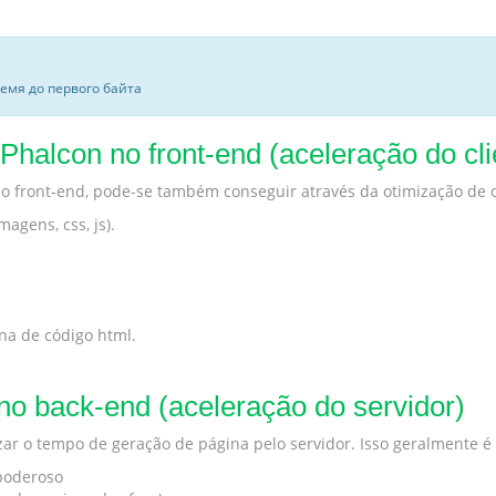
ремя до первого байта
halcon no front-end (aceleração do cli
o front-end, pode-se também conseguir através da otimização de
agens, css, js).
ina de código html.
o back-end (aceleração do servidor)
izar o tempo de geração de página pelo servidor. Isso geralmente 
poderoso