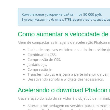
Комплексное ускорение сайта — от 50 000 руб.
Включая ускорение бекенда, TTFB, время ответа сервере, в
Como aumentar a velocidade de P
Além de compactar as imagens de aceleração Phalcon n
Cache de arquivos estáticos no lado do servidor (im
Combinando CSS.
Compressão de CSS.
Juntando js.
Compressão js.
Transferindo css e js para a parte inferior da pág
Desativando scripts e widgets desnecessários.
Acelerando o download Phalcon n
A aceleração do lado do servidor é o objetivo de minim
Alterar a hospedagem ou servidor para um mais 