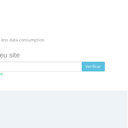
 less data consumption.
eu site
Verificar
me