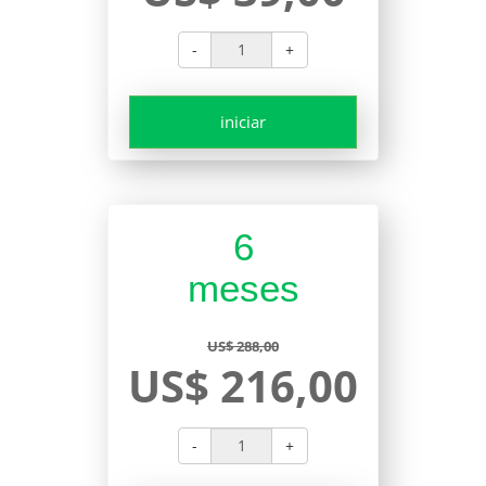
-
+
iniciar
6
meses
US$ 288,00
US$ 216,00
-
+