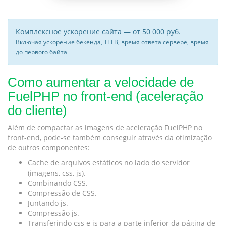
Комплексное ускорение сайта — от 50 000 руб.
Включая ускорение бекенда, TTFB, время ответа сервере, время
до первого байта
Como aumentar a velocidade de
FuelPHP no front-end (aceleração
do cliente)
Além de compactar as imagens de aceleração FuelPHP no
front-end, pode-se também conseguir através da otimização
de outros componentes:
Cache de arquivos estáticos no lado do servidor
(imagens, css, js).
Combinando CSS.
Compressão de CSS.
Juntando js.
Compressão js.
Transferindo css e js para a parte inferior da página de