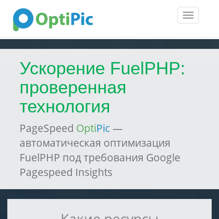
Toggle
navigatio
Ускорение FuelPHP:
проверенная
технология
PageSpeed
Opti
Pic
—
автоматическая оптимизация
FuelPHP под требования Google
Pagespeed Insights
Какие ресурсы