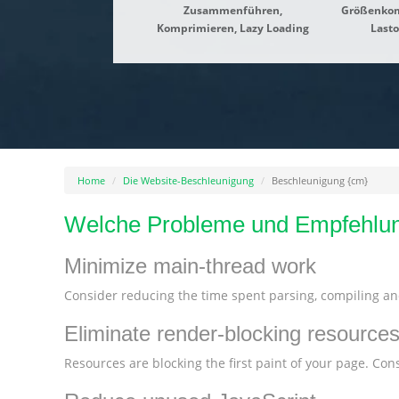
Zusammenführen,
Größenkom
Komprimieren, Lazy Loading
Last
Home
Die Website-Beschleunigung
Beschleunigung {cm}
Welche Probleme und Empfehlun
Minimize main-thread work
Consider reducing the time spent parsing, compiling and
Eliminate render-blocking resource
Resources are blocking the first paint of your page. Consi