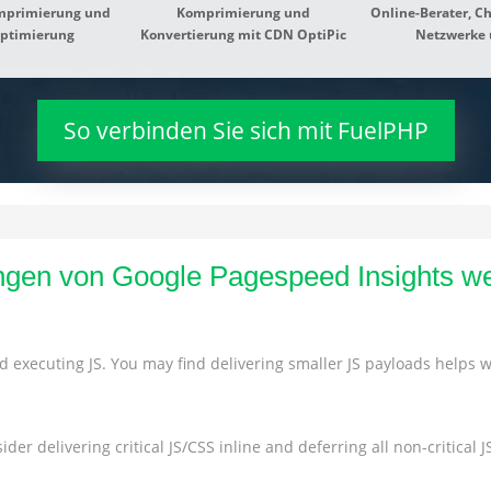
primierung und
Komprimierung und
Online-Berater, Ch
optimierung
Konvertierung mit CDN OptiPic
Netzwerke 
So verbinden Sie sich mit FuelPHP
gen von Google Pagespeed Insights we
 executing JS. You may find delivering smaller JS payloads helps wi
s
der delivering critical JS/CSS inline and deferring all non-critical JS