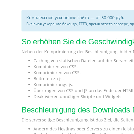
Комплексное ускорение сайта — от 50 000 руб.
Включая ускорение бекенда, TTFB, время ответа сервере, в
So erhöhen Sie die Geschwindigk
Neben der Komprimierung der Beschleunigungsbilder F
Caching von statischen Dateien auf der Serverseite 
Kombinieren von CSS.
Komprimieren von CSS.
Beitreten zu js.
Komprimierungs-js.
Übertragen von CSS und JS an das Ende der HTM
Deaktivieren unnötiger Skripte und Widgets.
Beschleunigung des Downloads 
Die serverseitige Beschleunigung ist das Ziel, die Sei
Ändern des Hostings oder Servers zu einem leist