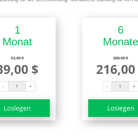
1
6
Monat
Monat
53,00 $
288,00 $
39,00 $
216,00
-
+
-
+
Loslegen
Loslegen