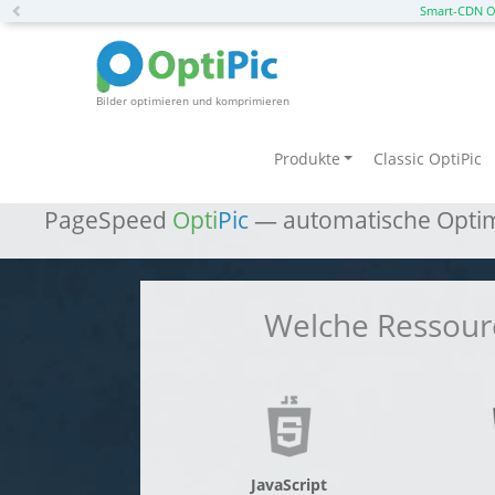
Previous
Smart-CDN O
Bilder optimieren und komprimieren
Beschleunigen Sie Fue
Produkte
Classic OptiPic
PageSpeed
Opti
Pic
— automatische Optim
Welche Ressour
JavaScript