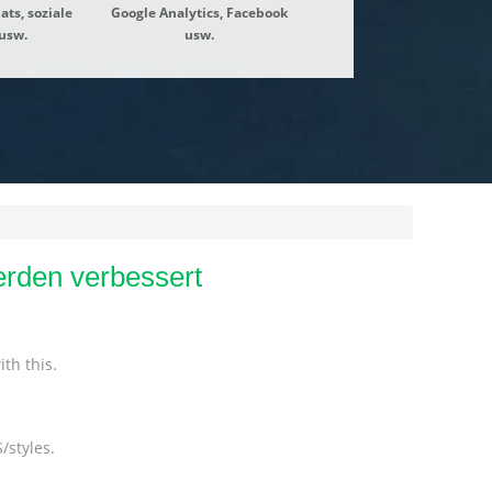
ats, soziale
Google Analytics, Facebook
usw.
usw.
rden verbessert
th this.
/styles.