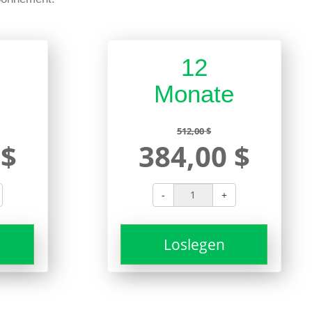
12
e
Monate
512,00 $
 $
384,00 $
-
+
Loslegen