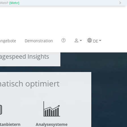
N
o WebP
[Mehr]
gie
angebote
Demonstration
DE
gespeed Insights
tisch optimiert
tanbietern
Analysesysteme