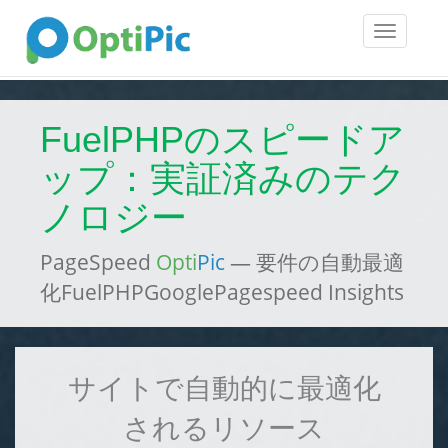
Toggle
navigatio
FuelPHPのスピードア
ップ：実証済みのテク
ノロジー
PageSpeed
Opti
Pic
— 要件の自動最適
化FuelPHPGooglePagespeed Insights
サイトで自動的に最適化
されるリソース