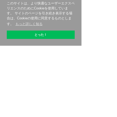
このサイトは、より快適なユーザーエクスペ
リエンスのためにCookieを使用していま
す。 サイトのページを引き続き表示する場
合は、Cookieの使用に同意するものとしま
す。
もっと詳しく知る
とった！
OptiPicについて
始める方法
価格設定
特別オファー