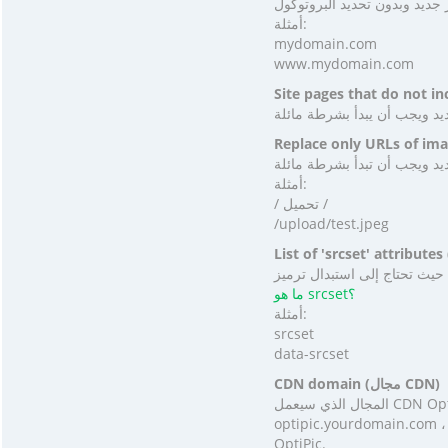
أمثلة:
mydomain.com
www.mydomain.com
أمثلة:
/ تحميل /
/upload/test.jpeg
ما هو srcset؟
أمثلة:
srcset
data-srcset
CDN domain (مجال CDN)
المجال الذي سيعمل CDN OptiPic من خلاله. يمكنك استخدام النطاق الفرعي الخاص بك (img.yourdomain.com ،
optipic.yourdomain.c ، وما إلى ذلك) بدلاً من cdn.optipic.io القياسي. لتوصيل المجال الفرعي الخاص بك ، اتصل بالدعم الفني
OptiPic.