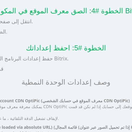
 Bitrix WebP
انتقل إلى صفحة إعدادات المكون الإضافي المثبت مسبقًا على موقعك.
الصق معرف الموقع المنسوخ في حقل الإعدادات المقابل.
الخطوة #5: احفظ إعداداتك
حفظ إعدادات البرنامج المساعد. امسح ذاكرة التخزين المؤقت في لوحة التحكم Bitrix.
قم
وصف إعدادات الوحدة النمطية
Site ID in your personal account CDN OptiPic (معرف الموقع في حسابك الشخصي CDN OptiPic)
يمكنك معرفة معرف موقع الويب الخاص بك في حساب ptiPic
لإيقاف تشغيل الدقة التلقائية ، ما عليك سوى مسح معرف الموقع.