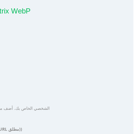
الخطوة #4: الصق معرف الموقع في المكون الإضافي
Domain list (if images are loaded via absolute URL) (قائمة المجال (إذا تم تحميل الصور عبر عنوان URL مطلق))