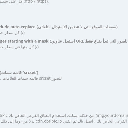
كل على سطر جديد وبدون تحديد البروتوكول (http / https).
Site pages that do not include auto-replace (صفحات الموقع التي لا تتضمن الاستبدال التلقائي)
كل سطر جديد ويجب أن يبدأ بشرطة مائلة (/)
عناوين URL للصور التي تبدأ بقناع فقط)
كل منها في سطر جديد ويجب أن تبدأ بشرطة مائلة (/)
List of 'srcset' attributes (قائمة سمات 'srcset')
قائمة سمات العلامات ، حيث تحتاج إلى استبدال ترميز srcset للصور
om