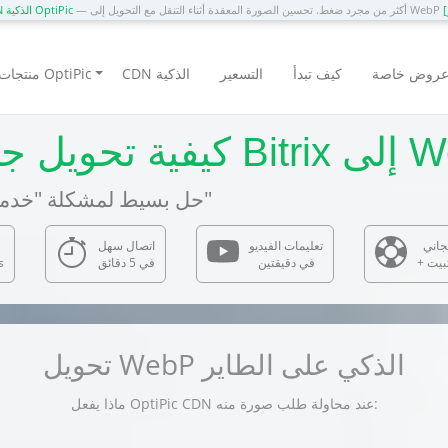
— أكثر من مجرد ضغط. تحسين الصورة المعقدة أثناء التنقل مع التحويل إلى WebP
CDN الذكية OptiPic
روض خاصة
كيف تبدأ
التسعير
CDN الذكية
منتجات OptiPic
ة على Bitrix إلى WebP
— حل بسيط لمشكلة "خدمة الصور بتنسيقات الجيل التالي"
جاني
تعليمات الفيديو
اتصال سهل
ثبيت
في دقيقتين
في 5 دقائق
s
تحويل WebP الذكي على الطاير
ماذا يفعل OptiPic CDN عند محاولة طلب صورة منه: