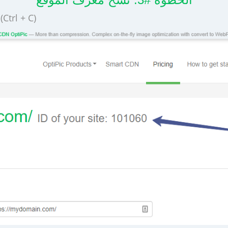
انسخ معرف موقع الويب الذي تم إنشاؤه إلى الحافظة (rl + C