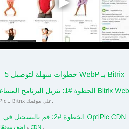
5 خطوات سهلة لتوصيل WebP بـ Bitrix
 #1: تنزيل البرنامج المساعد Bitrix WebP
وتثبيت المكون الإضافي الرسمي CDN OptiPic لـ Bitrix على موقعك.
الخطوة #2: قم بالتسجيل في OptiPic CDN
.
أضف موقعًا جديدًا إلى لوحة تحكم CDN
في حساب OptiPic CDN و