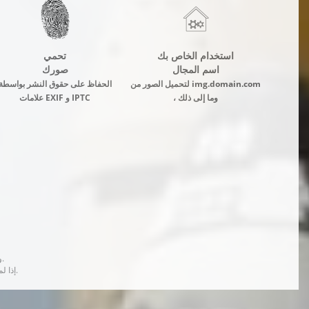
استخدام الخاص بك
تحمي
اسم المجال
صورك
لتحميل الصور من img.domain.com
الحفاظ على حقوق النشر بواسطة
، وما إلى ذلك
علامات EXIF و IPTC
يحدث التحويل إلى Webp وضغط الصور في الخلفية ولا يؤدي إلى إبطاء فتح الصور في المتصفح.
إذا لم يكن الإصدار المحسن جاهزًا في وقت طلب الصورة ، فسيتم إرجاع الإصدار الأصلي دون أي معالجة.