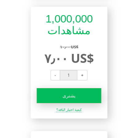
1,000,000
مشاهدات
١٠٫٠٠ US$
٧٫٠٠ US$
-
+
يشترى
كيفية اختيار الباقة؟