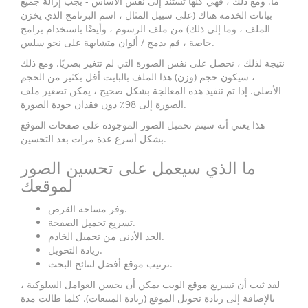
ما. ومع ذلك ، فهي كلها تستند إلى نفس الأساس - يجب إزالة جميع
بيانات الخدمة هناك (على سبيل المثال ، اسم البرنامج الذي يخزن
الملف ، وما إلى ذلك) من ملف الرسوم ، وأيضًا باستخدام برامج
خاصة ، قم بدمج / ألوان متشابهة على نحو سلس.
نتيجة لذلك ، نحصل على نفس الصورة التي لم تتغير بصريًا. ومع ذلك
، سيكون حجم (وزن) هذا الملف بالبايت أقل بكثير من الحجم
الأصلي. إذا تم تنفيذ هذه المعالجة بشكل صحيح ، يمكن تصغير ملف
الصورة إلى 98٪ دون فقدان جودة الصورة.
هذا يعني أنه سيتم تحميل الصور الموجودة على صفحات الموقع
بشكل أسرع عدة مرات بعد التحسين.
ما الذي سيعمل على تحسين الصور
لموقعك
وفر مساحة القرص.
تسريع تحميل الصفحة.
الحد الأدنى من تحميل الخادم.
زيادة التحويل.
ترتيب موقع أفضل لنتائج البحث.
لقد ثبت أن تسريع موقع الويب يمكن أن يحسن العوامل السلوكية ،
بالإضافة إلى زيادة تحويل الموقع (زيادة المبيعات). كلما طالت مدة