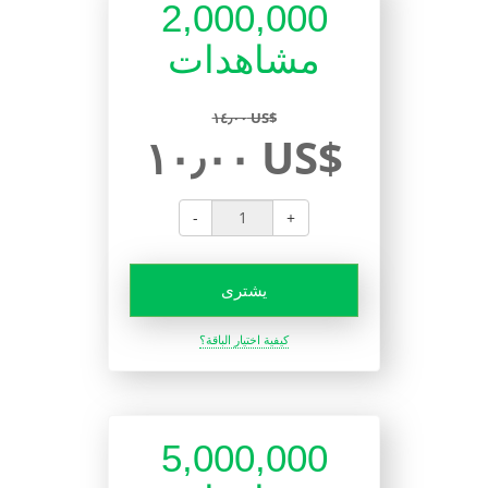
2,000,000
مشاهدات
١٤٫٠٠ US$
١٠٫٠٠ US$
-
+
يشترى
كيفية اختيار الباقة؟
5,000,000