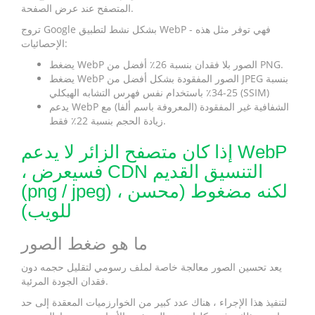
المتصفح عند عرض الصفحة.
تروج Google بشكل نشط لتطبيق WebP - فهي توفر مثل هذه
الإحصائيات:
يضغط WebP الصور بلا فقدان بنسبة 26٪ أفضل من PNG.
يضغط WebP الصور المفقودة بشكل أفضل من JPEG بنسبة
25-34٪ باستخدام نفس فهرس التشابه الهيكلي (SSIM)
يدعم WebP الشفافية غير المفقودة (المعروفة باسم ألفا) مع
زيادة الحجم بنسبة 22٪ فقط.
إذا كان متصفح الزائر لا يدعم WebP
، فسيعرض CDN التنسيق القديم
(png / jpeg) ، لكنه مضغوط (محسن
للويب)
ما هو ضغط الصور
يعد تحسين الصور معالجة خاصة لملف رسومي لتقليل حجمه دون
فقدان الجودة المرئية.
لتنفيذ هذا الإجراء ، هناك عدد كبير من الخوارزميات المعقدة إلى حد