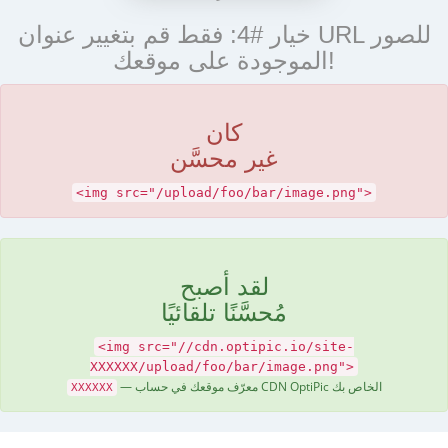
خيار #4: فقط قم بتغيير عنوان URL للصور
الموجودة على موقعك!
كان
غير محسَّن
<img src="/upload/foo/bar/image.png">
لقد أصبح
مُحسَّنًا تلقائيًا
<img src="//cdn.optipic.io/site-
XXXXXX/upload/foo/bar/image.png">
— معرّف موقعك في حساب CDN OptiPic الخاص بك
XXXXXX