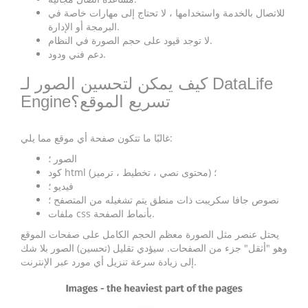
للاتصال بالخدمة واستخدامها ، لا تحتاج إلى مهارات خاصة في
البرمجة أو الإدارة.
لا توجد قيود على حجم الصورة في النظام.
دعم فني ودود.
كيف يمكن لتحسين الصور لـ DataLife
Engineتسريع الموقع؟
غالبًا ما تتكون صفحة أي موقع مما يلي:
الصور ؛
كود html (محتوى نصي ، تخطيط ، ترميز) ؛
فيديو ؛
نصوص جافا سكريبت ذات منطق يتم تشغيله من المتصفح ؛
ملفات css بأنماط الصفحة.
يحتل عنصر مثل الصورة معظم الحجم الكامل على صفحات الموقع
وهو "أثقل" جزء من الصفحات. سيؤدي تقليل (تحسين) الصور بلا شك
إلى زيادة سرعة تنزيل أي مورد عبر الإنترنت.