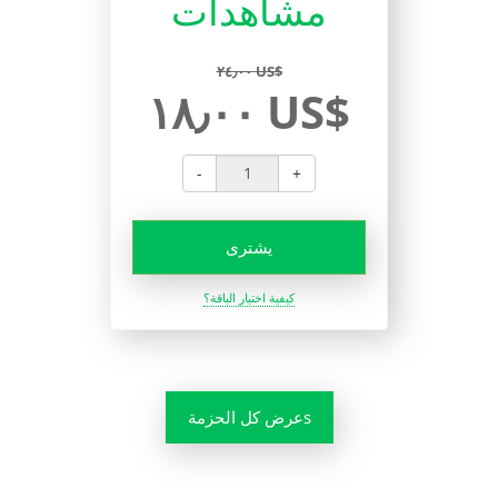
مشاهدات
٢٤٫٠٠ US$
١٨٫٠٠ US$
-
+
يشترى
كيفية اختيار الباقة؟
عرض كل الحزمةs