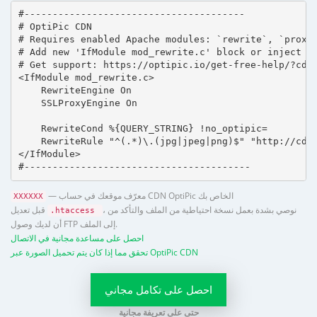
#---------------------------------------

# OptiPic CDN 

# Requires enabled Apache modules: `rewrite`, `proxy_
# Add new 'IfModule mod_rewrite.c' block or inject in
# Get support: https://optipic.io/get-free-help/?cdn=
<IfModule mod_rewrite.c>

    RewriteEngine On

    SSLProxyEngine On

    RewriteCond %{QUERY_STRING} !no_optipic=

    RewriteRule "^(.*)\.(jpg|jpeg|png)$" "http://cdn.
</IfModule>

#----------------------------------------
— معرّف موقعك في حساب CDN OptiPic الخاص بك
XXXXXX
، نوصي بشدة بعمل نسخة احتياطية من الملف والتأكد من
قبل تعديل
.htaccess
أن لديك وصول FTP إلى الملف.
احصل على مساعدة مجانية في الاتصال
تحقق مما إذا كان يتم تحميل الصورة عبر OptiPic CDN
احصل على تكامل مجاني
حتى على تعريفة مجانية