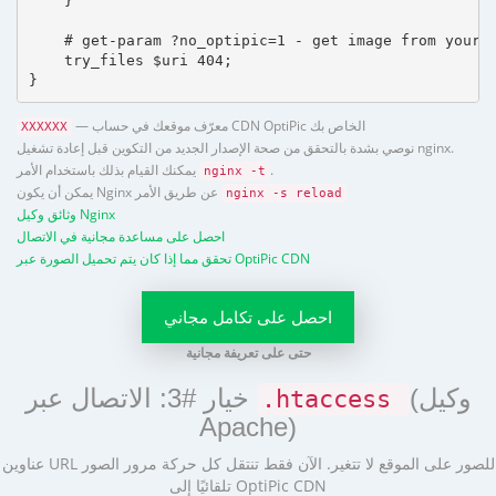
    }

    # get-param ?no_optipic=1 - get image from your h
    try_files $uri 404;

}
— معرّف موقعك في حساب CDN OptiPic الخاص بك
XXXXXX
نوصي بشدة بالتحقق من صحة الإصدار الجديد من التكوين قبل إعادة تشغيل nginx.
.
يمكنك القيام بذلك باستخدام الأمر
nginx -t
يمكن أن يكون Nginx عن طريق الأمر
nginx -s reload
وثائق وكيل Nginx
احصل على مساعدة مجانية في الاتصال
تحقق مما إذا كان يتم تحميل الصورة عبر OptiPic CDN
احصل على تكامل مجاني
حتى على تعريفة مجانية
(وكيل
خيار #3: الاتصال عبر
.htaccess
Apache)
عناوين URL للصور على الموقع لا تتغير. الآن فقط تنتقل كل حركة مرور الصور
تلقائيًا إلى OptiPic CDN