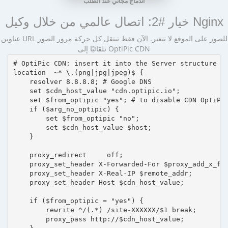
اندماج مجاني عند الطلب
خيار #2: اتصال عالمي من خلال وكيل Nginx
عناوين URL للصور على الموقع لا تتغير. الآن فقط تنتقل كل حركة مرور الصور
تلقائيًا إلى OptiPic CDN
# OptiPic CDN: insert it into the Server structure

location  ~* \.(png|jpg|jpeg)$ {

    resolver 8.8.8.8; # Google DNS

    set $cdn_host_value "cdn.optipic.io";

    set $from_optipic "yes"; # to disable CDN OptiPic
    if ($arg_no_optipic) {

        set $from_optipic "no";

        set $cdn_host_value $host;

    }

    proxy_redirect     off;

    proxy_set_header X-Forwarded-For $proxy_add_x_for
    proxy_set_header X-Real-IP $remote_addr;

    proxy_set_header Host $cdn_host_value;

    if ($from_optipic = "yes") {

        rewrite ^/(.*) /site-XXXXXX/$1 break;

        proxy_pass http://$cdn_host_value;
