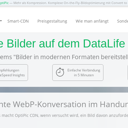
ptiPic
— Mehr als Kompression. Komplexe On-the-Fly-Bildoptimierung mit Convert t
Smart-CDN
Preisgestaltung
Wie man anfängt
Sond
le Bilder auf dem DataLif
ems "Bilder in modernen Formaten bereitstel
mpfehlungen
Einfache Verbindung
eSpeed Insights
in 5 Minuten
gente WebP-Konversation im Hand
 macht OptiPic CDN, wenn versucht wird, ein Bild davon anzuforde