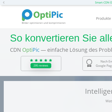
Previous
Smart-CDN O
Produkte
Bilder optimieren und komprimieren
So konvertieren Sie al
CDN
Opti
Pic
— einfache Lösung des Probl
Nach E
Google Pag
295
reviews
Intelli
Was