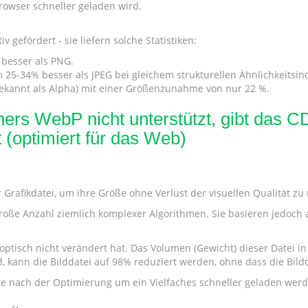
rowser schneller geladen wird.
gefördert - sie liefern solche Statistiken:
 besser als PNG.
25-34% besser als JPEG bei gleichem strukturellen Ähnlichkeitsin
bekannt als Alpha) mit einer Größenzunahme von nur 22 %.
rs WebP nicht unterstützt, gibt das CD
 (optimiert für das Web)
r Grafikdatei, um ihre Größe ohne Verlust der visuellen Qualität zu
oße Anzahl ziemlich komplexer Algorithmen. Sie basieren jedoch al
 optisch nicht verändert hat. Das Volumen (Gewicht) dieser Datei in B
 kann die Bilddatei auf 98% reduziert werden, ohne dass die Bildq
ite nach der Optimierung um ein Vielfaches schneller geladen wer