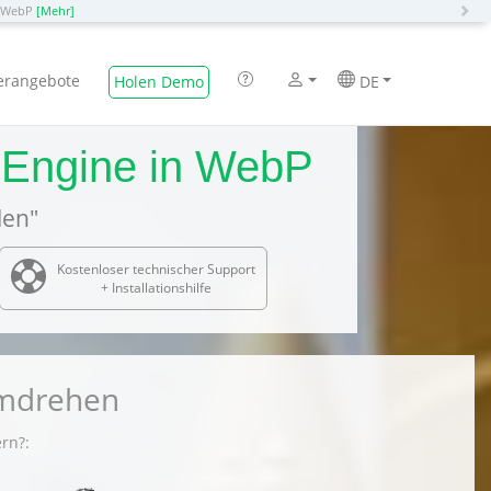
N
o WebP
[Mehr]
erangebote
Holen Demo
DE
e Engine in WebP
len"
Kostenloser technischer Support
+ Installationshilfe
umdrehen
rn?: