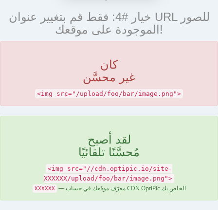
خيار #4: فقط قم بتغيير عنوان URL للصور
الموجودة على موقعك!
كان
غير محسَّن
<img src="/upload/foo/bar/image.png">
لقد أصبح
مُحسَّنًا تلقائيًا
<img src="//cdn.optipic.io/site-
XXXXXX/upload/foo/bar/image.png">
— معرّف موقعك في حساب CDN OptiPic الخاص بك
XXXXXX