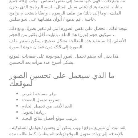
ما. ومع ذلك ، فهي كلها تستند إلى نفس الأساس - يجب إزالة جميع
بيانات الخدمة هناك (على سبيل المثال ، اسم البرنامج الذي يخزن
الملف ، وما إلى ذلك) من ملف الرسوم ، وأيضًا باستخدام برامج
خاصة ، قم بدمج / ألوان متشابهة على نحو سلس.
نتيجة لذلك ، نحصل على نفس الصورة التي لم تتغير بصريًا. ومع ذلك
، سيكون حجم (وزن) هذا الملف بالبايت أقل بكثير من الحجم
الأصلي. إذا تم تنفيذ هذه المعالجة بشكل صحيح ، يمكن تصغير ملف
الصورة إلى 98٪ دون فقدان جودة الصورة.
هذا يعني أنه سيتم تحميل الصور الموجودة على صفحات الموقع
بشكل أسرع عدة مرات بعد التحسين.
ما الذي سيعمل على تحسين الصور
لموقعك
وفر مساحة القرص.
تسريع تحميل الصفحة.
الحد الأدنى من تحميل الخادم.
زيادة التحويل.
ترتيب موقع أفضل لنتائج البحث.
لقد ثبت أن تسريع موقع الويب يمكن أن يحسن العوامل السلوكية ،
بالإضافة إلى زيادة تحويل الموقع (زيادة المبيعات). كلما طالت مدة