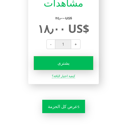
مشاهدات
٢٤٫٠٠ US$
١٨٫٠٠ US$
-
+
يشترى
كيفية اختيار الباقة؟
عرض كل الحزمةs