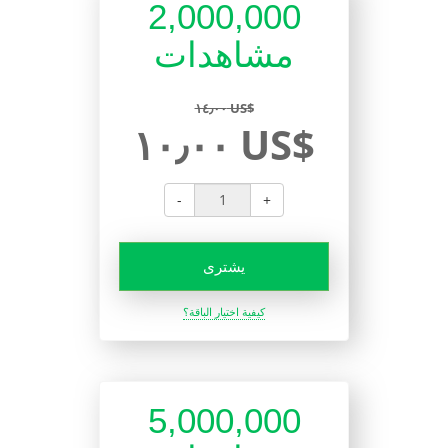
2,000,000
مشاهدات
١٤٫٠٠ US$
١٠٫٠٠ US$
-
+
يشترى
كيفية اختيار الباقة؟
5,000,000