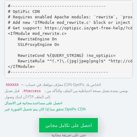
#---------------------------------------

# OptiPic CDN 

# Requires enabled Apache modules: `rewrite`, `proxy_
# Add new 'IfModule mod_rewrite.c' block or inject in
# Get support: https://optipic.io/get-free-help/?cdn=
<IfModule mod_rewrite.c>

    RewriteEngine On

    SSLProxyEngine On

    RewriteCond %{QUERY_STRING} !no_optipic=

    RewriteRule "^(.*)\.(jpg|jpeg|png)$" "http://cdn.
</IfModule>

#----------------------------------------
— معرّف موقعك في حساب CDN OptiPic الخاص بك
XXXXXX
، نوصي بشدة بعمل نسخة احتياطية من الملف والتأكد من
قبل تعديل
.htaccess
أن لديك وصول FTP إلى الملف.
احصل على مساعدة مجانية في الاتصال
تحقق مما إذا كان يتم تحميل الصورة عبر OptiPic CDN
احصل على تكامل مجاني
حتى على تعريفة مجانية