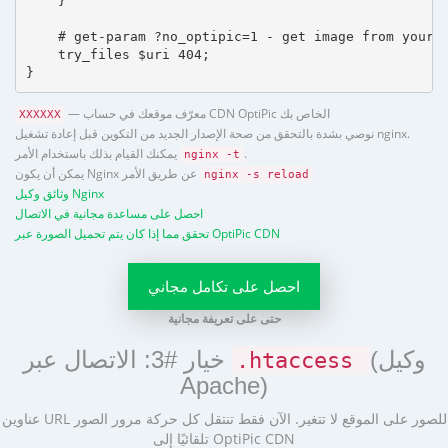
    }

    # get-param ?no_optipic=1 - get image from your h
    try_files $uri 404;

}
— معرّف موقعك في حساب CDN OptiPic الخاص بك
XXXXXX
نوصي بشدة بالتحقق من صحة الإصدار الجديد من التكوين قبل إعادة تشغيل nginx.
.
يمكنك القيام بذلك باستخدام الأمر
nginx -t
يمكن أن يكون Nginx عن طريق الأمر
nginx -s reload
وثائق وكيل Nginx
احصل على مساعدة مجانية في الاتصال
تحقق مما إذا كان يتم تحميل الصورة عبر OptiPic CDN
احصل على تكامل مجاني
حتى على تعريفة مجانية
(وكيل
خيار #3: الاتصال عبر
.htaccess
Apache)
عناوين URL للصور على الموقع لا تتغير. الآن فقط تنتقل كل حركة مرور الصور
تلقائيًا إلى OptiPic CDN