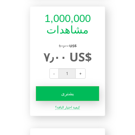
1,000,000
مشاهدات
١٠٫٠٠ US$
٧٫٠٠ US$
-
+
يشترى
كيفية اختيار الباقة؟