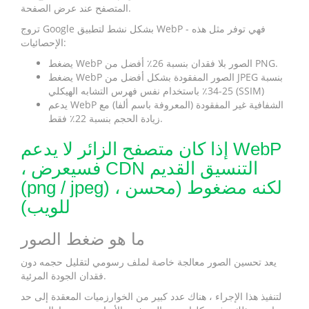
المتصفح عند عرض الصفحة.
تروج Google بشكل نشط لتطبيق WebP - فهي توفر مثل هذه
الإحصائيات:
يضغط WebP الصور بلا فقدان بنسبة 26٪ أفضل من PNG.
يضغط WebP الصور المفقودة بشكل أفضل من JPEG بنسبة
25-34٪ باستخدام نفس فهرس التشابه الهيكلي (SSIM)
يدعم WebP الشفافية غير المفقودة (المعروفة باسم ألفا) مع
زيادة الحجم بنسبة 22٪ فقط.
إذا كان متصفح الزائر لا يدعم WebP
، فسيعرض CDN التنسيق القديم
(png / jpeg) ، لكنه مضغوط (محسن
للويب)
ما هو ضغط الصور
يعد تحسين الصور معالجة خاصة لملف رسومي لتقليل حجمه دون
فقدان الجودة المرئية.
لتنفيذ هذا الإجراء ، هناك عدد كبير من الخوارزميات المعقدة إلى حد