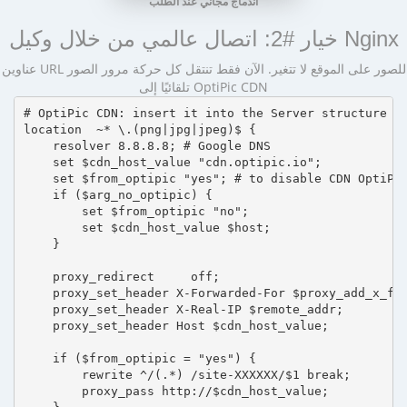
اندماج مجاني عند الطلب
خيار #2: اتصال عالمي من خلال وكيل Nginx
عناوين URL للصور على الموقع لا تتغير. الآن فقط تنتقل كل حركة مرور الصور
تلقائيًا إلى OptiPic CDN
# OptiPic CDN: insert it into the Server structure

location  ~* \.(png|jpg|jpeg)$ {

    resolver 8.8.8.8; # Google DNS

    set $cdn_host_value "cdn.optipic.io";

    set $from_optipic "yes"; # to disable CDN OptiPic
    if ($arg_no_optipic) {

        set $from_optipic "no";

        set $cdn_host_value $host;

    }

    proxy_redirect     off;

    proxy_set_header X-Forwarded-For $proxy_add_x_for
    proxy_set_header X-Real-IP $remote_addr;

    proxy_set_header Host $cdn_host_value;

    if ($from_optipic = "yes") {

        rewrite ^/(.*) /site-XXXXXX/$1 break;

        proxy_pass http://$cdn_host_value;
