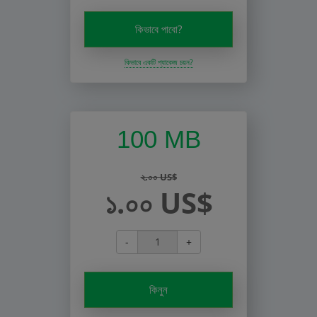
কিভাবে পাবো?
কিভাবে একটি প্যাকেজ চয়ন?
100 MB
২.০০ US$
১.০০ US$
-
+
কিনুন