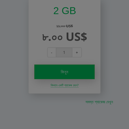
2 GB
১১.০০ US$
৮.০০ US$
-
+
কিনুন
কিভাবে একটি প্যাকেজ চয়ন?
সমস্ত প্যাকেজ দেখুন