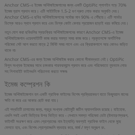
Anchor CMS-এ ইমেজ অপ্টিমাইজেশানের জন্য একটি OptiPic প্লাগইন গড়ে 70%
ইমেজ হ্রাস প্রদান করে। এটি সাইটটিকে 1.5-2 গুণ দ্রুত লোড করার অনুমতি দেয়।
Anchor CMS-এ ছবির অপ্টিমাইজেশনের সর্বোচ্চ মান 90% এ পৌঁছায়। এটি সার্ভার
ডিস্কে আরও স্থান প্রদান করে এবং ডিস্ক কোটা কেনার প্রয়োজন ছাড়াই খরচ কমিয়ে দেয়।
নতুন যোগ করা ছবিগুলির স্বয়ংক্রিয় অপ্টিমাইজেশনের কারণে Anchor CMS-এ ইমেজ
অপ্টিমাইজেশান ওয়েবসাইটটি কাজ করার সমস্ত সময় কাজ করে। প্রকৃতপক্ষে অপটিপিক
পরিষেবা সেট আপ করতে মাত্র 2 মিনিট সময় লাগে এবং এর ক্রিয়াকলাপে আর কোনও জড়িত
থাকে না৷
Anchor CMS-এর জন্য ইমেজ অপ্টিমাইজ করার কোনো সীমাবদ্ধতা নেই। OptiPic
বিপুল সংখ্যক ইমেজের সাথে চমৎকার পারফরম্যান্স প্রদান করে এবং পরিষেবাতে ন্যূনতম লোড
সহ গিগাবাইট ফাইলগুলি পরিচালনা করতে সক্ষম৷
ইমেজ কম্প্রেশন কি
ইমেজ অপ্টিমাইজেশান হল একটি গ্রাফিক ফাইলের বিশেষ প্রক্রিয়াকরণ যাতে ভিজ্যুয়াল মানের
ক্ষতি না করে এর আকার ছোট করা যায়।
এই পদ্ধতিটি চালানোর জন্য, প্রচুর সংখ্যক মোটামুটি জটিল অ্যালগরিদম রয়েছে। যাইহোক,
এগুলি সবই একই ভিত্তির উপর ভিত্তি করে - সেখানে সমস্ত পরিষেবা ডেটা (উদাহরণস্বরূপ,
ফাইলটি সংরক্ষণ করে এমন প্রোগ্রামের নাম ইত্যাদি) অবশ্যই গ্রাফিক ফাইল থেকে মুছে
ফেলতে হবে, এবং বিশেষ প্রোগ্রামগুলি ব্যবহার করে, মার্জ / মসৃণ অনুরূপ রং.