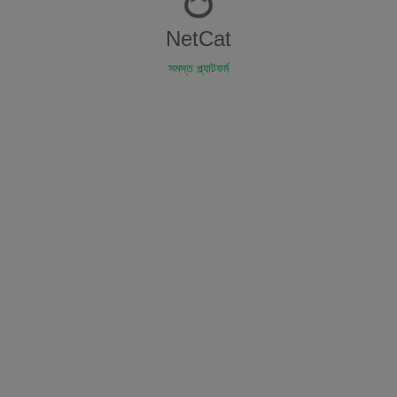
NetCat
সমস্ত প্ল্যাটফর্ম