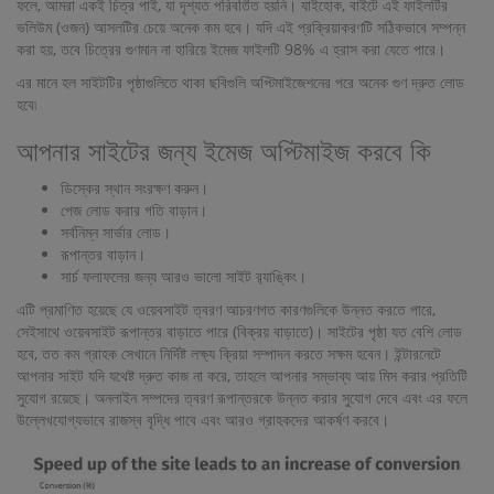
ফলে, আমরা একই চিত্র পাই, যা দৃশ্যত পরিবর্তিত হয়নি। যাইহোক, বাইটে এই ফাইলটির
ভলিউম (ওজন) আসলটির চেয়ে অনেক কম হবে। যদি এই প্রক্রিয়াকরণটি সঠিকভাবে সম্পন্ন
করা হয়, তবে চিত্রের গুণমান না হারিয়ে ইমেজ ফাইলটি 98% এ হ্রাস করা যেতে পারে।
এর মানে হল সাইটটির পৃষ্ঠাগুলিতে থাকা ছবিগুলি অপ্টিমাইজেশনের পরে অনেক গুণ দ্রুত লোড
হবে৷
আপনার সাইটের জন্য ইমেজ অপ্টিমাইজ করবে কি
ডিস্কের স্থান সংরক্ষণ করুন।
পেজ লোড করার গতি বাড়ান।
সর্বনিম্ন সার্ভার লোড।
রূপান্তর বাড়ান।
সার্চ ফলাফলের জন্য আরও ভালো সাইট র‌্যাঙ্কিং।
এটি প্রমাণিত হয়েছে যে ওয়েবসাইট ত্বরণ আচরণগত কারণগুলিকে উন্নত করতে পারে,
সেইসাথে ওয়েবসাইট রূপান্তর বাড়াতে পারে (বিক্রয় বাড়াতে)। সাইটের পৃষ্ঠা যত বেশি লোড
হবে, তত কম গ্রাহক সেখানে নির্দিষ্ট লক্ষ্য ক্রিয়া সম্পাদন করতে সক্ষম হবেন। ইন্টারনেটে
আপনার সাইট যদি যথেষ্ট দ্রুত কাজ না করে, তাহলে আপনার সম্ভাব্য আয় মিস করার প্রতিটি
সুযোগ রয়েছে। অনলাইন সম্পদের ত্বরণ রূপান্তরকে উন্নত করার সুযোগ দেবে এবং এর ফলে
উল্লেখযোগ্যভাবে রাজস্ব বৃদ্ধি পাবে এবং আরও গ্রাহকদের আকর্ষণ করবে।