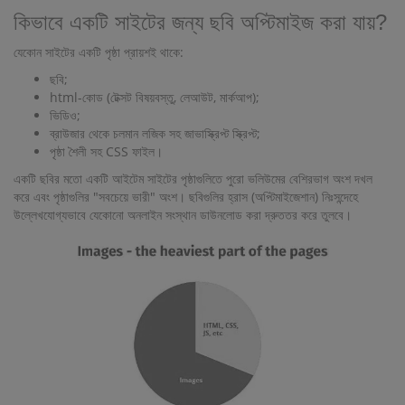
কিভাবে একটি সাইটের জন্য ছবি অপ্টিমাইজ করা যায়?
যেকোন সাইটের একটি পৃষ্ঠা প্রায়শই থাকে:
ছবি;
html-কোড (টেক্সট বিষয়বস্তু, লেআউট, মার্কআপ);
ভিডিও;
ব্রাউজার থেকে চলমান লজিক সহ জাভাস্ক্রিপ্ট স্ক্রিপ্ট;
পৃষ্ঠা শৈলী সহ CSS ফাইল।
একটি ছবির মতো একটি আইটেম সাইটের পৃষ্ঠাগুলিতে পুরো ভলিউমের বেশিরভাগ অংশ দখল
করে এবং পৃষ্ঠাগুলির "সবচেয়ে ভারী" অংশ। ছবিগুলির হ্রাস (অপ্টিমাইজেশান) নিঃসন্দেহে
উল্লেখযোগ্যভাবে যেকোনো অনলাইন সংস্থান ডাউনলোড করা দ্রুততর করে তুলবে।