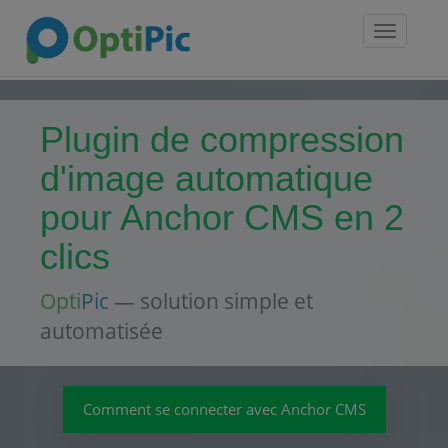
Toggle
navigatio
Plugin de compression
d'image automatique
pour Anchor CMS en 2
clics
Opti
Pic
— solution simple et
automatisée
Comment se connecter avec Anchor CMS