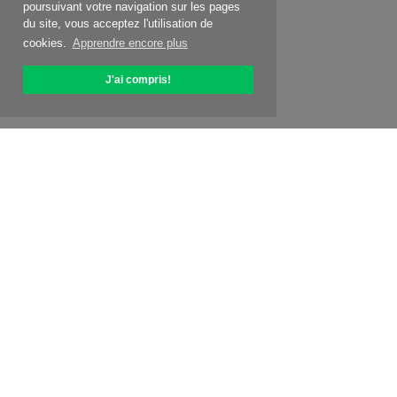
poursuivant votre navigation sur les pages
du site, vous acceptez l'utilisation de
cookies.
Apprendre encore plus
J'ai compris!
À propos d'OptiPic
Comment commencer avec
Tarification
Offres spéc.
Contacts