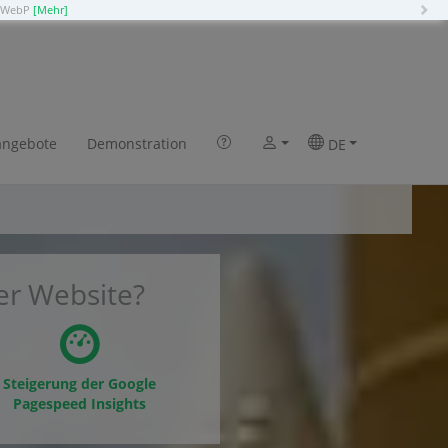
N
o WebP
[Mehr]
chor CMS in 2 Klicks
angebote
Demonstration
DE
er Website?
Steigerung der Google
Pagespeed Insights