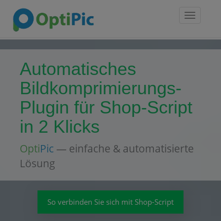
Toggle
navigatio
Automatisches
Bildkomprimierungs-
Plugin für Shop-Script
in 2 Klicks
Opti
Pic
— einfache & automatisierte
Lösung
So verbinden Sie sich mit Shop-Script