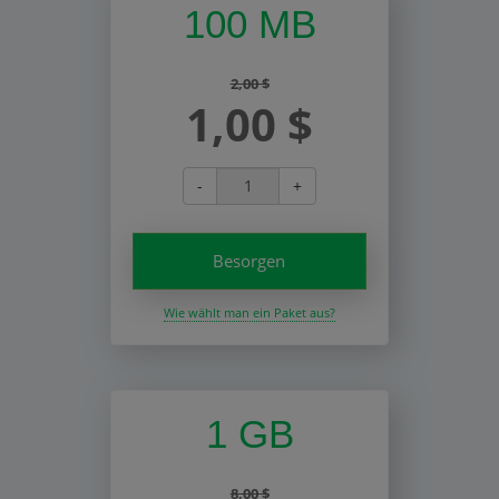
100 MB
2,00 $
1,00 $
-
+
Besorgen
Wie wählt man ein Paket aus?
1 GB
8,00 $