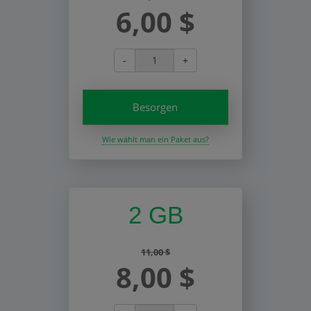
6,00 $
-
+
Besorgen
Wie wählt man ein Paket aus?
2 GB
11,00 $
8,00 $