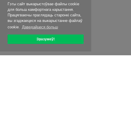
Гэты сайт выкарыстоўвае файлы cookie
для больш камфортнага карыстання.
Працягваючы праглядаць старонкі сайта,
вы згаджаецеся на выкарыстанне файлаў
cookie.
Даведайцеся больш
Зразумеў!
Аб OptiPic
Як пачаць з
Цэны
Спец. прапановы