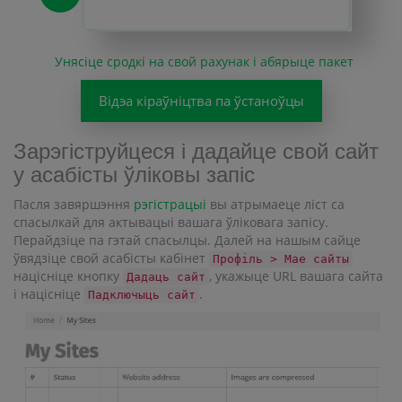
Унясіце сродкі на свой рахунак і абярыце пакет
Відэа кіраўніцтва па ўстаноўцы
Зарэгіструйцеся і дадайце свой сайт
у асабісты ўліковы запіс
Пасля завяршэння
рэгістрацыі
вы атрымаеце ліст са
спасылкай для актывацыі вашага ўліковага запісу.
Перайдзіце па гэтай спасылцы. Далей на нашым сайце
ўвядзіце свой асабісты кабінет
Профіль > Мае сайты
націсніце кнопку
, укажыце URL вашага сайта
Дадаць сайт
і націсніце
.
Падключыць сайт