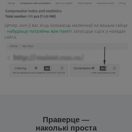
Цяпер, калі ў вас ёсць колькасць малюнкаў на вашым сайце
-
набудзьце патрэбны вам пакет
і запусціце сціск у наладах
сайта.
Праверце —
наколькі проста