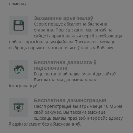
памераў.
Захаванне арыгіналаў
Сэрвіс працуе абсалютна бяспечна і
старанна. Пры сцісканні малюнкаў на
сайце іх арыгінальныя версіі захоўваюцца
побач з арыгінальным файлам. Таксама вы можаце
выбраць варыянт захавання яго ў нашым Воблаку.
Бясплатная дапамога ў
падключэнні
Ёсць пытанні аб падключэнні да сайта?
Бясплатна мы дапаможам вам
інтэгравацца!
Бясплатная дэманстрацыя
Пасля рэгістрацыі вы атрымаеце 10 МБ на
свой рахунак. Вы таксама зможаце
сціскаць выявы праз вэб-інтэрфейс адразу
ў адзін элемент без абмежаванняў.