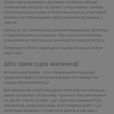
Гэтую задачу выконвае «разумны» алгарытм, які дае
мінімальную нагрузку на сервер і аператыўную памяць.
Уся аптымізацыя выявы ў MODx выконваецца ў фонавым
рэжыме і не перашкаджае карыстальнікам працаваць з
сайтам.
Больш за тое, аптымізацыя дазваляе вырашыць праблему
з недахопам месца на дысках. Пры сціску малюнкаў вы
атрымліваеце прастору для далейшага развіцця рэсурсу.
З убудовай у MODx памяншэнне выявы больш не зойме
шмат часу.
Што такое сціск малюнкаў
Аптымізацыя выявы - гэта спецыяльная апрацоўка
графічнага файла з мэтай мінімізацыі яго памеру без
страты візуальнай якасці.
Для выканання гэтай працэдуры існуе вялікая колькасць
даволі складаных алгарытмаў. Аднак усе яны заснаваныя
на адной і той жа аснове - усе сэрвісныя дадзеныя там
(напрыклад, назва праграмы, якая захоўвае файл і г.д.)
неабходна выдаліць з графічнага файла, а таксама з