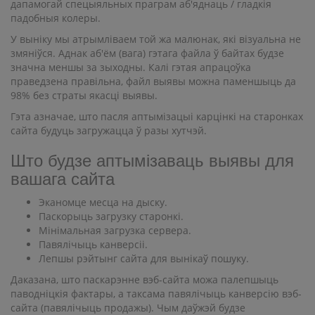
дапамогай спецыяльных праграм аб'яднаць / гладкія
падобныя колеры.
У выніку мы атрымліваем той жа малюнак, які візуальна не
змяніўся. Аднак аб'ём (вага) гэтага файла ў байтах будзе
значна меншы за зыходны. Калі гэтая апрацоўка
праведзена правільна, файл выявы можна паменшыць да
98% без страты якасці выявы.
Гэта азначае, што пасля аптымізацыі карцінкі на старонках
сайта будуць загружацца ў разы хутчэй.
Што будзе аптымізаваць выявы для
вашага сайта
Эканомце месца на дыску.
Паскорыць загрузку старонкі.
Мінімальная загрузка сервера.
Павялічыць канверсіі.
Лепшы рэйтынг сайта для вынікаў пошуку.
Даказана, што паскарэнне вэб-сайта можа палепшыць
паводніцкія фактары, а таксама павялічыць канверсію вэб-
сайта (павялічыць продажы). Чым даўжэй будзе