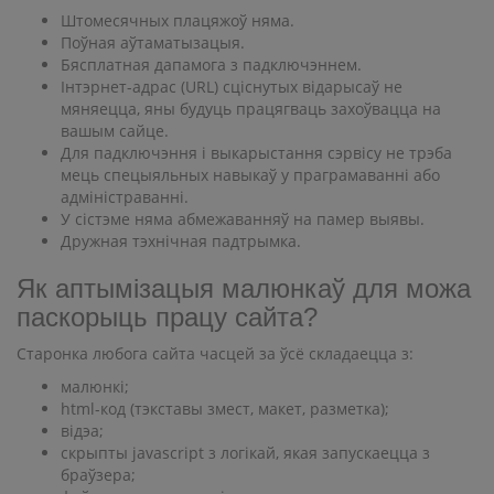
Штомесячных плацяжоў няма.
Поўная аўтаматызацыя.
Бясплатная дапамога з падключэннем.
Інтэрнет-адрас (URL) сціснутых відарысаў не
мяняецца, яны будуць працягваць захоўвацца на
вашым сайце.
Для падключэння і выкарыстання сэрвісу не трэба
мець спецыяльных навыкаў у праграмаванні або
адміністраванні.
У сістэме няма абмежаванняў на памер выявы.
Дружная тэхнічная падтрымка.
Як аптымізацыя малюнкаў для можа
паскорыць працу сайта?
Старонка любога сайта часцей за ўсё складаецца з:
малюнкі;
html-код (тэкставы змест, макет, разметка);
відэа;
скрыпты javascript з логікай, якая запускаецца з
браўзера;