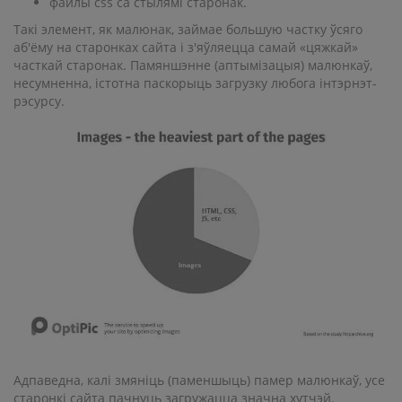
файлы css са стылямі старонак.
Такі элемент, як малюнак, займае большую частку ўсяго
аб'ёму на старонках сайта і з'яўляецца самай «цяжкай»
часткай старонак. Памяншэнне (аптымізацыя) малюнкаў,
несумненна, істотна паскорыць загрузку любога інтэрнэт-
рэсурсу.
Адпаведна, калі змяніць (паменшыць) памер малюнкаў, усе
старонкі сайта пачнуць загружацца значна хутчэй.