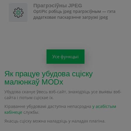
Прагрэсіўны JPEG
OptiPic робіць jpeg прагрэсіўным — гэта
дадатковае паскарэнне загрузкі jpeg
Усе функцыі
Як працуе убудова сціску
малюнкаў MODx
Убудова скануе ўвесь вэб-сайт, знаходзіць усе выявы вэб-
сайта і потым сціскае іх.
Кіраванне убудовамі даступна непасрэдна
у асабістым
кабінеце
службы.
Якасць сціску можна наладзіць у наладах плагіна.