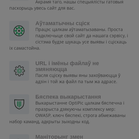
Акрамя таго, нашы спецыялісты гатовыя
паскорыць увесь сайт для вас.
Аўтаматычны сціск
Працэс цалкам аўтаматызаваны. Проста
падключыце свой сайт да нашага сэрвісу, і
сістэма будзе шукаць усе выявы і сціскаць
іх самастойна.
URL і імёны файлаў не
змяняюцца
Пасля сціску выявы яны захоўваюцца ў
адзін і той жа файл па тым жа адрасе.
Бяспека выкарыстання
Выкарыстанне OptiPic цалкам бяспечна і
празрыста дзякуючы комплексу мер:
OWASP, ключ бяспекі, строга абмежаваны
набор каманд, адкрыты зыходны код.
Маніторынг змен