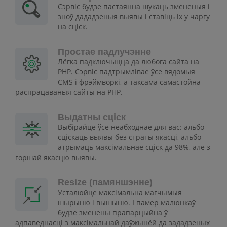
Сэрвіс будзе пастаянна шукаць змененыя і
зноў дададзеныя выявы і ставіць іх у чаргу
на сціск.
Простае падлучэнне
Лёгка падключыцца да любога сайта на
PHP. Сэрвіс падтрымлівае ўсе вядомыя
CMS і фрэймворкі, а таксама самастойна
распрацаваныя сайты на PHP.
Выдатны сціск
Выбірайце ўсё неабходнае для вас: альбо
сціскаць выявы без страты якасці, альбо
атрымаць максімальнае сціск да 98%, але з
горшай якасцю выявы.
Resize (памяншэнне)
Усталюйце максімальна магчымыя
шырыню і вышыню. І памер малюнкаў
будзе зменены прапарцыйна ў
адпаведнасці з максімальнай даўжынёй да зададзеных