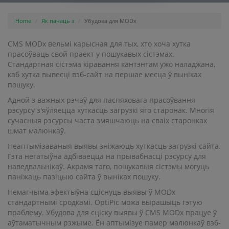
Home
Як пачаць з
Убудова для MODx
CMS MODx вельмі карысная для тых, хто хоча хутка
прасоўваць свой праект у пошукавых сістэмах.
Стандартная сістэма кіравання кантэнтам ужо наладжана,
каб хутка вывесці вэб-сайт на першае месца ў выніках
пошуку.
Адной з важных рэчаў для паспяховага прасоўвання
рэсурсу з'яўляецца хуткасць загрузкі яго старонак. Многія
сучасныя рэсурсы часта змяшчаюць на сваіх старонках
шмат малюнкаў.
Неаптымізаваныя выявы зніжаюць хуткасць загрузкі сайта.
Гэта негатыўна адбіваецца на прывабнасці рэсурсу для
наведвальнікаў. Акрамя таго, пошукавыя сістэмы могуць
паніжаць пазіцыю сайта ў выніках пошуку.
Немагчыма эфектыўна сціснуць выявы ў MODx
стандартнымі сродкамі. OptiPic можа вырашыць гэтую
праблему. Убудова для сціску выявы ў CMS MODx працуе ў
аўтаматычным рэжыме. Ён аптымізуе памер малюнкаў вэб-