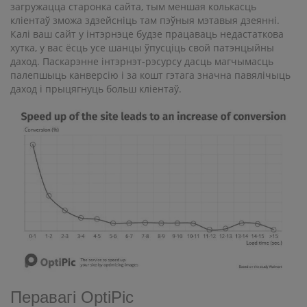
загружацца старонка сайта, тым меншая колькасць
кліентаў зможа здзейсніць там пэўныя мэтавыя дзеянні.
Калі ваш сайт у інтэрнэце будзе працаваць недастаткова
хутка, у вас ёсць усе шанцы ўпусціць свой патэнцыйны
даход. Паскарэнне інтэрнэт-рэсурсу дасць магчымасць
палепшыць канверсію і за кошт гэтага значна павялічыць
даход і прыцягнуць больш кліентаў.
Перавагі OptiPic