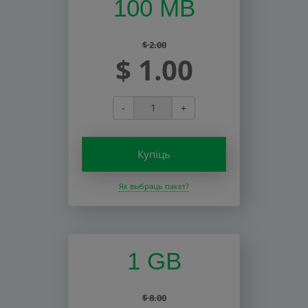
100 MB
$ 2.00
$ 1.00
-
+
Купіць
Як выбраць пакет?
1 GB
$ 8.00