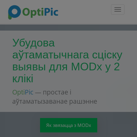
Toggle
navigatio
Убудова
аўтаматычнага сціску
выявы для MODx у 2
клікі
Opti
Pic
— простае і
аўтаматызаванае рашэнне
Як звязацца з MODx