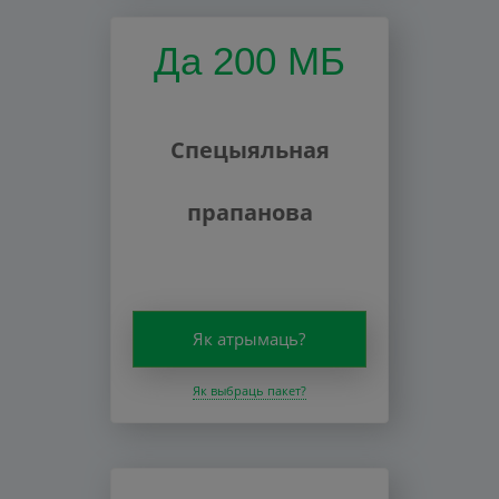
Да 200 МБ
Спецыяльная
прапанова
Як атрымаць?
Як выбраць пакет?