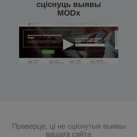
сціснуць выявы
MODx
Праверце, ці не сціснутыя выявы
вашага сайта