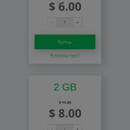
$ 6.00
-
+
Купіць
Як выбраць пакет?
2 GB
$ 11.00
$ 8.00
-
+