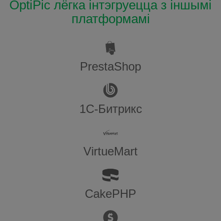
OptiPic лёгка інтэгруецца з іншымі
платформамі
PrestaShop
1С-Битрикс
VirtueMart
CakePHP