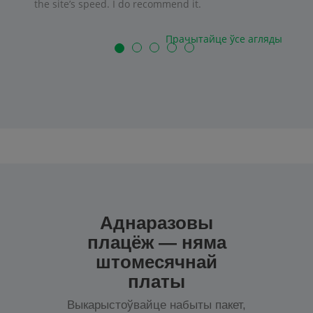
the site’s speed. I do recommend it.
Прачытайце ўсе агляды
Аднаразовы
плацёж — няма
штомесячнай
платы
Выкарыстоўвайце набыты пакет,