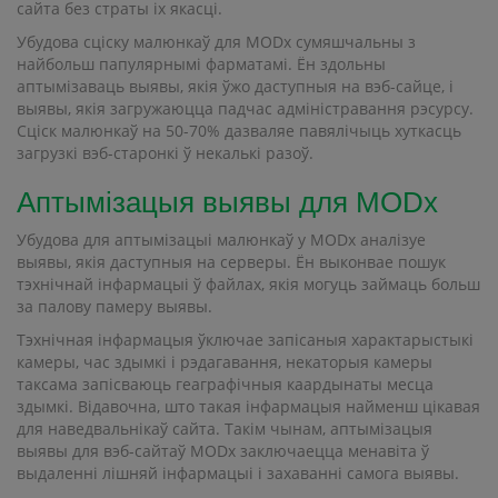
сайта без страты іх якасці.
Убудова сціску малюнкаў для MODx сумяшчальны з
найбольш папулярнымі фарматамі. Ён здольны
аптымізаваць выявы, якія ўжо даступныя на вэб-сайце, і
выявы, якія загружаюцца падчас адміністравання рэсурсу.
Сціск малюнкаў на 50-70% дазваляе павялічыць хуткасць
загрузкі вэб-старонкі ў некалькі разоў.
Аптымізацыя выявы для MODx
Убудова для аптымізацыі малюнкаў у MODx аналізуе
выявы, якія даступныя на серверы. Ён выконвае пошук
тэхнічнай інфармацыі ў файлах, якія могуць займаць больш
за палову памеру выявы.
Тэхнічная інфармацыя ўключае запісаныя характарыстыкі
камеры, час здымкі і рэдагавання, некаторыя камеры
таксама запісваюць геаграфічныя каардынаты месца
здымкі. Відавочна, што такая інфармацыя найменш цікавая
для наведвальнікаў сайта. Такім чынам, аптымізацыя
выявы для вэб-сайтаў MODx заключаецца менавіта ў
выдаленні лішняй інфармацыі і захаванні самога выявы.