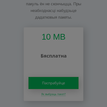
пакуль ён не скончыцца. Пры
неабходнасці набудзьце
дадатковыя пакеты.
10 MB
Бясплатна
Паспрабуйце
Як выбраць пакет?