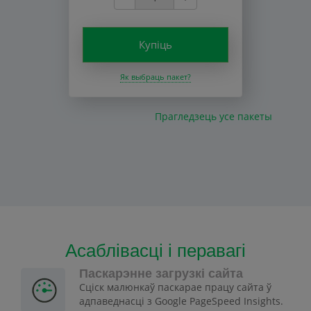
Купіць
Як выбраць пакет?
Прагледзець усе пакеты
Асаблівасці і перавагі
Паскарэнне загрузкі сайта
Сціск малюнкаў паскарае працу сайта ў
адпаведнасці з Google PageSpeed Insights.