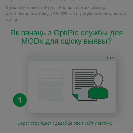
Сцісканне малюнкаў на сайце дасць магчымасць
паменшыць іх аб'ём да 75-98%, не страціўшы іх візуальнай
якасці.
Як пачаць з OptiPic службы для
MODx для сціску выявы?
1
Зарэгіструйцеся і дадайце свой сайт у сістэму