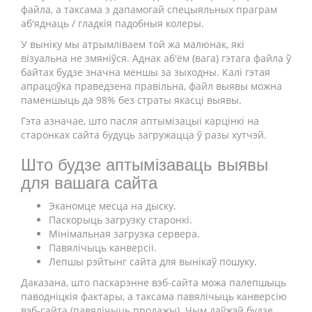
файла, а таксама з дапамогай спецыяльных праграм
аб'яднаць / гладкія падобныя колеры.
У выніку мы атрымліваем той жа малюнак, які
візуальна не змяніўся. Аднак аб'ём (вага) гэтага файла ў
байтах будзе значна меншы за зыходны. Калі гэтая
апрацоўка праведзена правільна, файл выявы можна
паменшыць да 98% без страты якасці выявы.
Гэта азначае, што пасля аптымізацыі карцінкі на
старонках сайта будуць загружацца ў разы хутчэй.
Што будзе аптымізаваць выявы
для вашага сайта
Эканомце месца на дыску.
Паскорыць загрузку старонкі.
Мінімальная загрузка сервера.
Павялічыць канверсіі.
Лепшы рэйтынг сайта для вынікаў пошуку.
Даказана, што паскарэнне вэб-сайта можа палепшыць
паводніцкія фактары, а таксама павялічыць канверсію
вэб-сайта (павялічыць продажы). Чым даўжэй будзе