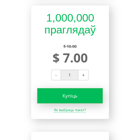
1,000,000
праглядаў
$ 10.00
$ 7.00
-
+
Купіць
Як выбраць пакет?