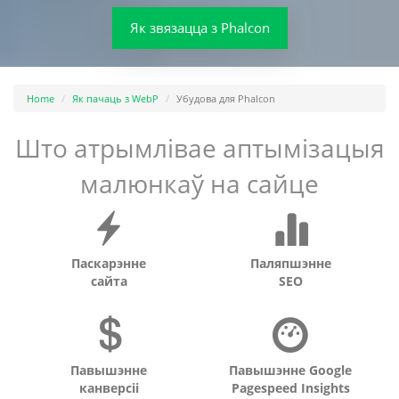
Як звязацца з Phalcon
Home
Як пачаць з WebP
Убудова для Phalcon
Што атрымлівае аптымізацыя
малюнкаў на сайце
Паскарэнне
Паляпшэнне
сайта
SEO
Павышэнне
Павышэнне Google
канверсіі
Pagespeed Insights