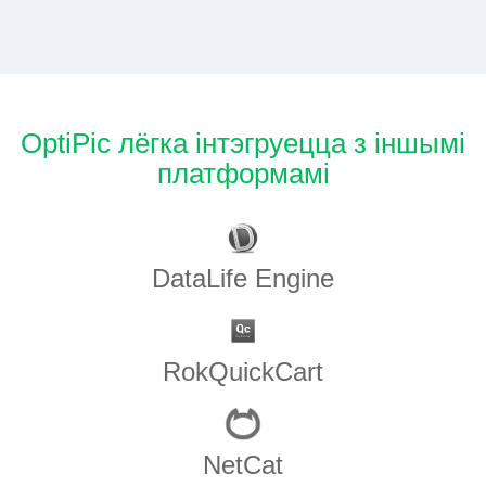
OptiPic лёгка інтэгруецца з іншымі
платформамі
DataLife Engine
RokQuickCart
NetCat