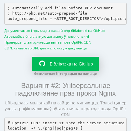
; Automatically add files before PHP document.

; http://php.net/auto-prepend-file

Дакументацыя і прыклады нашай php-бібліятэкі на GitHub
Атрымайце бясплатную дапамогу ў падключэнні
Праверце, ці загружаецца выява праз OptiPic CDN
CDN: канвэртар URL для малюнкаў у дакуменце
Бібліятэка на GitHub
бясплатная інтэграцыя па запыце
Варыянт #2: Універсальнае
падключэнне праз проксі Nginx
URL-адрасы малюнкаў на сайце не мяняюцца. Толькі цяпер
увесь трафік малюнкаў аўтаматычна пераходзіць да OptiPic
CDN
# OptiPic CDN: insert it into the Server structure

location  ~* \.(png|jpg|jpeg)$ {
