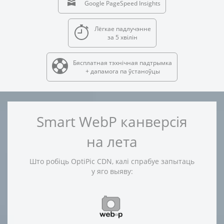
Google PageSpeed Insights
Лёгкае падлучэнне
за 5 хвілін
Бясплатная тэхнічная падтрымка
+ дапамога па ўстаноўцы
Smart WebP канверсія
на лета
Што робіць OptiPic CDN, калі спрабуе запытаць
у яго выяву: