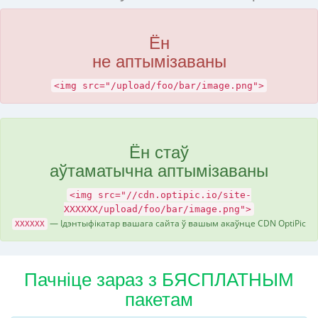
Ён
не аптымізаваны
<img src="/upload/foo/bar/image.png">
Ён стаў
аўтаматычна аптымізаваны
<img src="//cdn.optipic.io/site-
XXXXXX/upload/foo/bar/image.png">
— Ідэнтыфікатар вашага сайта ў вашым акаўнце CDN OptiPic
XXXXXX
Пачніце зараз з БЯСПЛАТНЫМ
пакетам