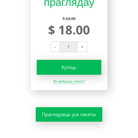
праглядаў
$ 24.00
$ 18.00
-
+
Купіць
Як выбраць пакет?
Прагледзець усе пакеты