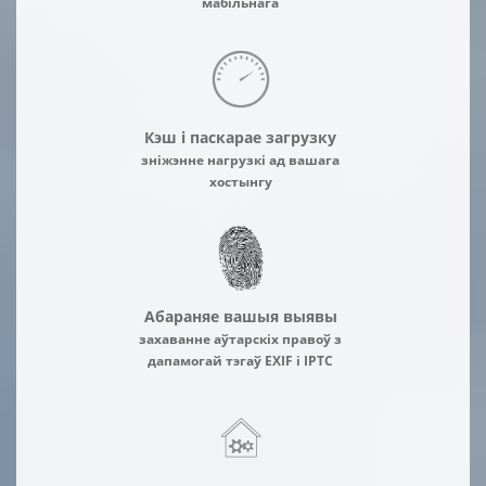
мабільнага
Кэш і паскарае загрузку
зніжэнне нагрузкі ад вашага
хостынгу
Абараняе вашыя выявы
захаванне аўтарскіх правоў з
дапамогай тэгаў EXIF і IPTC