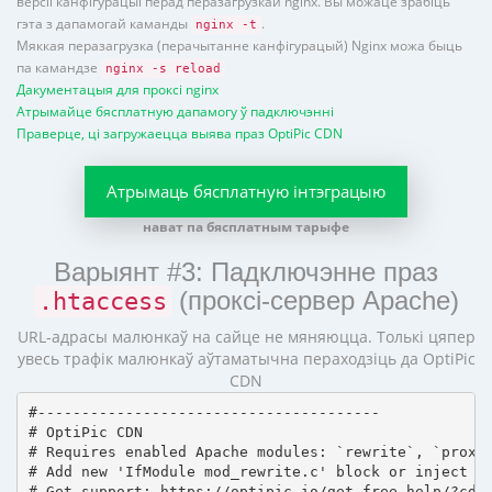
версіі канфігурацыі перад перазагрузкай nginx. Вы можаце зрабіць
гэта з дапамогай каманды
.
nginx -t
Мяккая перазагрузка (перачытанне канфігурацый) Nginx можа быць
па камандзе
nginx -s reload
Дакументацыя для проксі nginx
Атрымайце бясплатную дапамогу ў падключэнні
Праверце, ці загружаецца выява праз OptiPic CDN
Атрымаць бясплатную інтэграцыю
нават па бясплатным тарыфе
Варыянт #3: Падключэнне праз
(проксі-сервер Apache)
.htaccess
URL-адрасы малюнкаў на сайце не мяняюцца. Толькі цяпер
увесь трафік малюнкаў аўтаматычна пераходзіць да OptiPic
CDN
#---------------------------------------

# OptiPic CDN 

# Requires enabled Apache modules: `rewrite`, `proxy_
# Add new 'IfModule mod_rewrite.c' block or inject in
# Get support: https://optipic.io/get-free-help/?cdn=