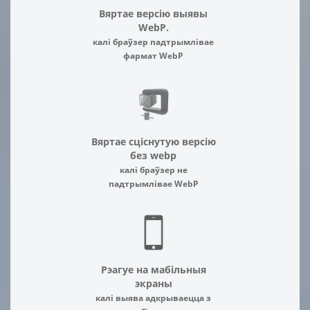
Вяртае версію выявы
WebP.
калі браўзер падтрымлівае
фармат WebP
Вяртае сціснутую версію
без webp
калі браўзер не
падтрымлівае WebP
Рэагуе на мабільныя
экраны
калі выява адкрываецца з