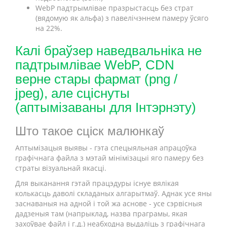
WebP падтрымлівае празрыстасць без страт
(вядомую як альфа) з павелічэннем памеру ўсяго
на 22%.
Калі браўзер наведвальніка не
падтрымлівае WebP, CDN
верне стары фармат (png /
jpeg), але сціснуты
(аптымізаваны для Інтэрнэту)
Што такое сціск малюнкаў
Аптымізацыя выявы - гэта спецыяльная апрацоўка
графічнага файла з мэтай мінімізацыі яго памеру без
страты візуальнай якасці.
Для выканання гэтай працэдуры існуе вялікая
колькасць даволі складаных алгарытмаў. Аднак усе яны
заснаваныя на адной і той жа аснове - усе сэрвісныя
дадзеныя там (напрыклад, назва праграмы, якая
захоўвае файл і г.д.) неабходна выдаліць з графічнага