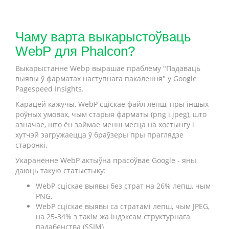
Чаму варта выкарыстоўваць
WebP для Phalcon?
Выкарыстанне Webp вырашае праблему "Падаваць
выявы ў фарматах наступнага пакалення" у Google
Pagespeed Insights.
Карацей кажучы, WebP сціскае файл лепш, пры іншых
роўных умовах, чым старыя фарматы (png і jpeg), што
азначае, што ён займае менш месца на хостынгу і
хутчэй загружаецца ў браўзеры пры праглядзе
старонкі.
Укараненне WebP актыўна прасоўвае Google - яны
даюць такую статыстыку:
WebP сціскае выявы без страт на 26% лепш, чым
PNG.
WebP сціскае выявы са стратамі лепш, чым JPEG,
на 25-34% з такім жа індэксам структурнага
падабенства (SSIM)