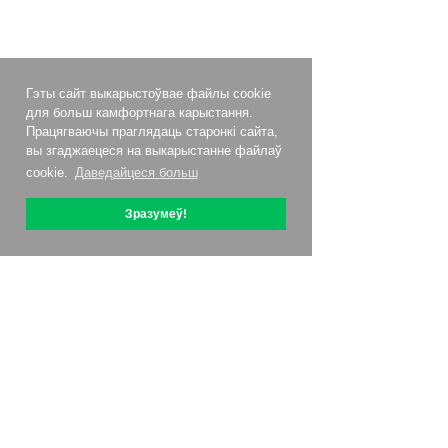
Гэты сайт выкарыстоўвае файлы cookie
для больш камфортнага карыстання.
Працягваючы праглядаць старонкі сайта,
вы згаджаецеся на выкарыстанне файлаў
cookie.
Даведайцеся больш
Зразумеў!
Аб OptiPic
Як пачаць з