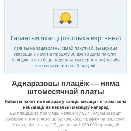
Гарантыя якасці (палітыка вяртання)
Калі вы не задаволены сваёй пакупкай, вы можаце
звязацца з намі на працягу 30 дзён з даты пакупкі.
Калі для гэтага ёсць падставы, мы вернем поўны або
частковы кошт вашай пакупкі.
Аднаразовы плацёж — няма
штомесячнай платы
Набыты пакет не выгарае ў канцы месяца - яго выгадна
набываць на некалькі месяцаў наперад
Вы плаціце за прагляды малюнкаў CDN. Агульны кошт
выкарыстання залежыць ад колькасці трафіку на ваш сайт.
У сярэднім гэта ад 1,5 долара за 1 000 000 праглядаў
выявы.