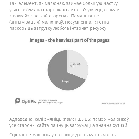
Такі элемент, як малюнак, займае большую частку
ўсяго аб'ёму на старонках сайта і з'яўляецца самай
«цяжкай» часткай старонак. Памяншэнне
(аптымізацыя) малюнкаў, несумненна, істотна
паскорыць загрузку любога інтэрнэт-рэсурсу.
Адпаведна, калі змяніць (паменшыць) памер малюнкаў,
усе старонкі сайта пачнуць загружацца значна хутчэй.
Сцісканне малюнкаў на сайце дасць магчымасць