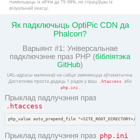
паменшыць іх аб'ём да 75-98%, не страціўшы іх
візуальнай якасці.
Як падключыць OptiPic CDN да
Phalcon?
Варыянт #1: Універсальнае
падключэнне праз PHP (
бібліятэка
GitHub
)
URL-адрасы малюнкаў на сайце змяняюцца аўтаматычна.
Дастаткова проста дадаць 1 радок у ваш
або
.htaccess
.
php.ini
Прыклад падлучэння праз
.htaccess
Прыклад падлучэння праз
php.ini