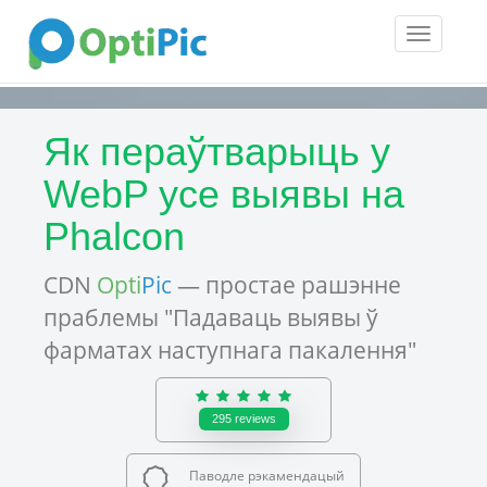
Toggle
navigatio
Як пераўтварыць у
WebP усе выявы на
Phalcon
CDN
Opti
Pic
— простае рашэнне
праблемы "Падаваць выявы ў
фарматах наступнага пакалення"
295
reviews
Паводле рэкамендацый