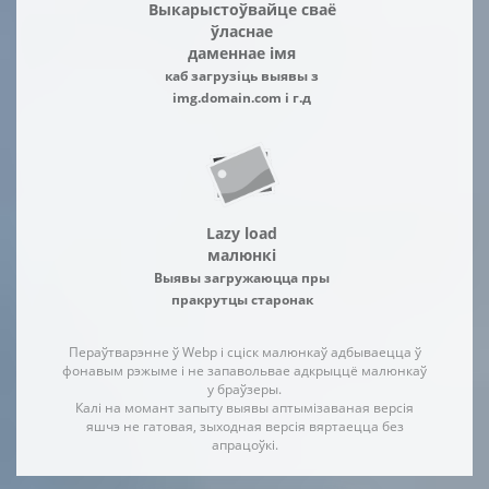
Выкарыстоўвайце сваё
ўласнае
даменнае імя
каб загрузіць выявы з
img.domain.com і г.д
Lazy load
малюнкі
Выявы загружаюцца пры
пракрутцы старонак
Пераўтварэнне ў Webp і сціск малюнкаў адбываецца ў
фонавым рэжыме і не запавольвае адкрыццё малюнкаў
у браўзеры.
Калі на момант запыту выявы аптымізаваная версія
яшчэ не гатовая, зыходная версія вяртаецца без
апрацоўкі.