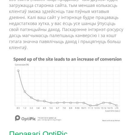
загружацца старонка сайта, тым меншая колькасць
кліентаў зможа здзейсніць там пэўныя мэтавыя
дзеянні. Калі ваш сайт у інтэрнэце будзе працаваць
недастаткова хутка, у вас ёсць усе шанцы ўпусціць
свой патэнцыйны даход. Паскарэнне інтэрнэт-рэсурсу
дасць магчымасць палепшыць канверсію і за кошт
гэтага значна павялічыць даход і прыцягнуць больш
кліентаў.
Перавагі OptiPic