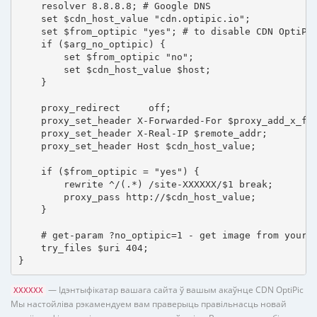
    resolver 8.8.8.8; # Google DNS

    set $cdn_host_value "cdn.optipic.io";

    set $from_optipic "yes"; # to disable CDN OptiPic
    if ($arg_no_optipic) {

        set $from_optipic "no";

        set $cdn_host_value $host;

    }

    proxy_redirect     off;

    proxy_set_header X-Forwarded-For $proxy_add_x_for
    proxy_set_header X-Real-IP $remote_addr;

    proxy_set_header Host $cdn_host_value;

    if ($from_optipic = "yes") {

        rewrite ^/(.*) /site-XXXXXX/$1 break;

        proxy_pass http://$cdn_host_value;

    }

    # get-param ?no_optipic=1 - get image from your h
    try_files $uri 404;

}
— Ідэнтыфікатар вашага сайта ў вашым акаўнце CDN OptiPic
XXXXXX
Мы настойліва рэкамендуем вам праверыць правільнасць новай