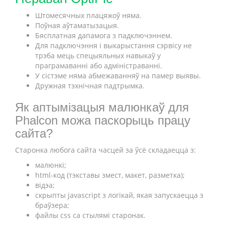
Штомесячных плацяжоў няма.
Поўная аўтаматызацыя.
Бясплатная дапамога з падключэннем.
Для падключэння і выкарыстання сэрвісу не
трэба мець спецыяльных навыкаў у
праграмаванні або адміністраванні.
У сістэме няма абмежаванняў на памер выявы.
Дружная тэхнічная падтрымка.
Як аптымізацыя малюнкаў для
Phalcon можа паскорыць працу
сайта?
Старонка любога сайта часцей за ўсё складаецца з:
малюнкі;
html-код (тэкставы змест, макет, разметка);
відэа;
скрыпты javascript з логікай, якая запускаецца з
браўзера;
файлы css са стылямі старонак.