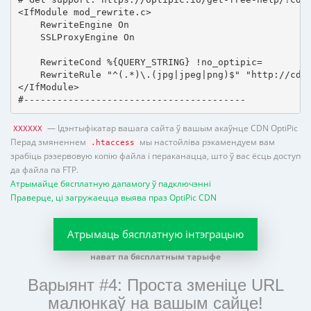
<IfModule mod_rewrite.c>

    RewriteEngine On

    SSLProxyEngine On

    RewriteCond %{QUERY_STRING} !no_optipic=

    RewriteRule "^(.*)\.(jpg|jpeg|png)$" "http://cdn.
</IfModule>

#----------------------------------------
— Ідэнтыфікатар вашага сайта ў вашым акаўнце CDN OptiPic
XXXXXX
Перад змяненнем
мы настойліва рэкамендуем вам
.htaccess
зрабіць рэзервовую копію файла і пераканацца, што ў вас ёсць доступ
да файла па FTP.
Атрымайце бясплатную дапамогу ў падключэнні
Праверце, ці загружаецца выява праз OptiPic CDN
Атрымаць бясплатную інтэграцыю
нават па бясплатным тарыфе
Варыянт #4: Проста зменіце URL
малюнкаў на вашым сайце!