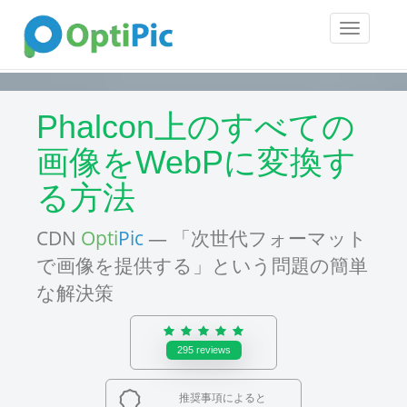
Toggle
navigatio
Phalcon上のすべての
画像をWebPに変換す
る方法
CDN
Opti
Pic
— 「次世代フォーマット
で画像を提供する」という問題の簡単
な解決策
295
reviews
推奨事項によると