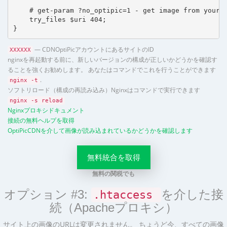
    # get-param ?no_optipic=1 - get image from your h
    try_files $uri 404;

}
— CDNOptiPicアカウントにあるサイトのID
XXXXXX
nginxを再起動する前に、新しいバージョンの構成が正しいかどうかを確認す
ることを強くお勧めします。 あなたはコマンドでこれを行うことができます
.
nginx -t
ソフトリロード（構成の再読み込み）Nginxはコマンドで実行できます
nginx -s reload
Nginxプロキシドキュメント
接続の無料ヘルプを取得
OptiPicCDNを介して画像が読み込まれているかどうかを確認します
無料統合を取得
無料の関税でも
オプション #3:
を介した接
.htaccess
続（Apacheプロキシ）
サイト上の画像のURLは変更されません。 ちょうど今、すべての画像