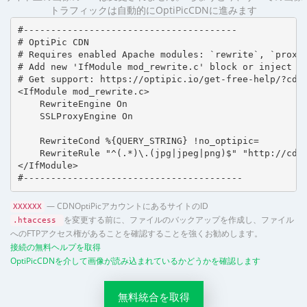
トラフィックは自動的にOptiPicCDNに進みます
#---------------------------------------

# OptiPic CDN 

# Requires enabled Apache modules: `rewrite`, `proxy_
# Add new 'IfModule mod_rewrite.c' block or inject in
# Get support: https://optipic.io/get-free-help/?cdn=
<IfModule mod_rewrite.c>

    RewriteEngine On

    SSLProxyEngine On

    RewriteCond %{QUERY_STRING} !no_optipic=

    RewriteRule "^(.*)\.(jpg|jpeg|png)$" "http://cdn.
</IfModule>

#----------------------------------------
— CDNOptiPicアカウントにあるサイトのID
XXXXXX
を変更する前に、ファイルのバックアップを作成し、ファイル
.htaccess
へのFTPアクセス権があることを確認することを強くお勧めします。
接続の無料ヘルプを取得
OptiPicCDNを介して画像が読み込まれているかどうかを確認します
無料統合を取得