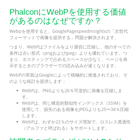
PhalconにWebPを使用する価値
があるのはなぜですか？
Webpを使用すると、GooglePagespeedInsightsの「次世代
フォーマットで画像を提供する」問題が解決されます。
つまり、WebPはファイルをより適切に圧縮し、他のすべての
条件は古い形式（pngおよびjpeg）よりも優れています。つ
まり、ホスティングで占めるスペースが少なく、ページを表
示するときのブラウザーでの読み込みが速くなります。
WebPの実装はGoogleによって積極的に推進されており、そ
のような統計を提供します：
WebPは、PNGよりも26％可逆的に画像を圧縮しま
す。
WebPは、同じ構造的類似性インデックス（SSIM）を
使用して、損失のある画像をJPEGよりも25〜34％圧縮
します。
WebPは、わずか22％のサイズ増加で、ロスレス透過性
（アルファと呼ばれる）をサポートします。