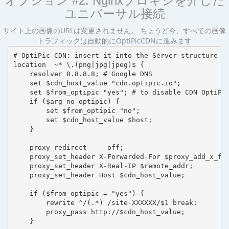
オプション #2: Nginxプロキシを介した
ユニバーサル接続
サイト上の画像のURLは変更されません。 ちょうど今、すべての画像
トラフィックは自動的にOptiPicCDNに進みます
# OptiPic CDN: insert it into the Server structure

location  ~* \.(png|jpg|jpeg)$ {

    resolver 8.8.8.8; # Google DNS

    set $cdn_host_value "cdn.optipic.io";

    set $from_optipic "yes"; # to disable CDN OptiPic
    if ($arg_no_optipic) {

        set $from_optipic "no";

        set $cdn_host_value $host;

    }

    proxy_redirect     off;

    proxy_set_header X-Forwarded-For $proxy_add_x_for
    proxy_set_header X-Real-IP $remote_addr;

    proxy_set_header Host $cdn_host_value;

    if ($from_optipic = "yes") {

        rewrite ^/(.*) /site-XXXXXX/$1 break;

        proxy_pass http://$cdn_host_value;

    }
