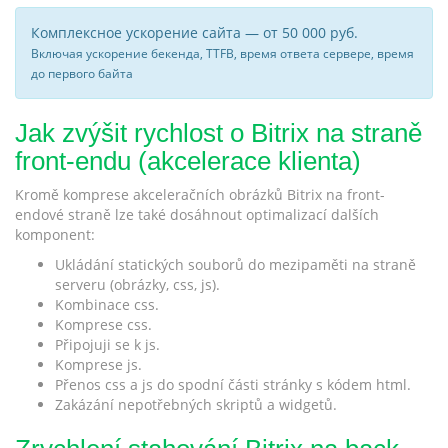
Комплексное ускорение сайта — от 50 000 руб.
Включая ускорение бекенда, TTFB, время ответа сервере, время
до первого байта
Jak zvýšit rychlost o Bitrix na straně
front-endu (akcelerace klienta)
Kromě komprese akceleračních obrázků Bitrix na front-
endové straně lze také dosáhnout optimalizací dalších
komponent:
Ukládání statických souborů do mezipaměti na straně
serveru (obrázky, css, js).
Kombinace css.
Komprese css.
Připojuji se k js.
Komprese js.
Přenos css a js do spodní části stránky s kódem html.
Zakázání nepotřebných skriptů a widgetů.