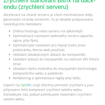
Zrychlení stahování Bitrix na back-
endu (zrychlení serveru)
Akcelerace na straně serveru je cílem minimalizace doby
generování stránky serverem. To je obvykle podporováno
následujícími metodami:
Změna hostingu nebo serveru na výkonnější
Optimalizace nastavení webového serveru (apache,
nginx, php-fpm).
Optimalizujte nastavení pro mysql (nebo jinou
podstránku, kterou web používá).
Ukládání databázových dotazů do mezipaměti.
Ukládání dotazů do mezipaměti na rozhraní API třetích
stran.
Ukládání všeho možného do mezipaměti (technologie
kompozitního webu a podobně)
Refaktoring a optimalizace logiky php kódu.
Experti na
Opti
Pic
znají všechny jemnosti zrychlení a jsou
připraveni řešit komplexní zrychlení vašeho webu.
Kontaktujte nás, pokud potřebujete maximální zrychlení
vašeho webu.