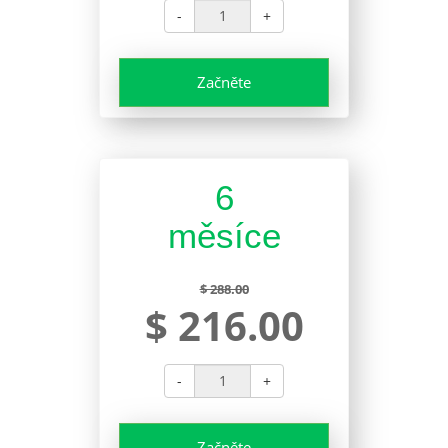
-
+
Začněte
6
měsíce
$ 288.00
$ 216.00
-
+
Začněte