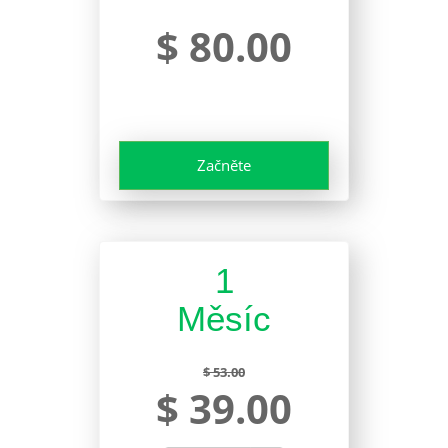
$ 80.00
Začněte
1
Měsíc
$ 53.00
$ 39.00