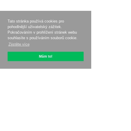
Tato stránka používá cookies pro
pohodlnější uživatelský zážitek.
Pokračováním v prohlížení stránek webu
souhlasíte s používáním souborů cookie.
Zjistěte více
Mám to!
O OptiPic
Jak začít s
Ceny