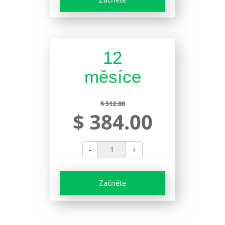
12
měsíce
$ 512.00
$ 384.00
-
+
Začněte