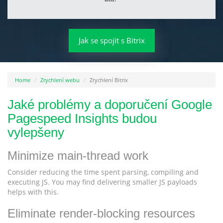
Jak se spojit s Bitrix
Home
Zrychlení webu
Zrychlení Bitrix
Jaké problémy a doporučení Google
Pagespeed Insights budou
vylepšeny
Minimize main-thread work
Consider reducing the time spent parsing, compiling and
executing JS. You may find delivering smaller JS payloads
helps with this.
Eliminate render-blocking resources