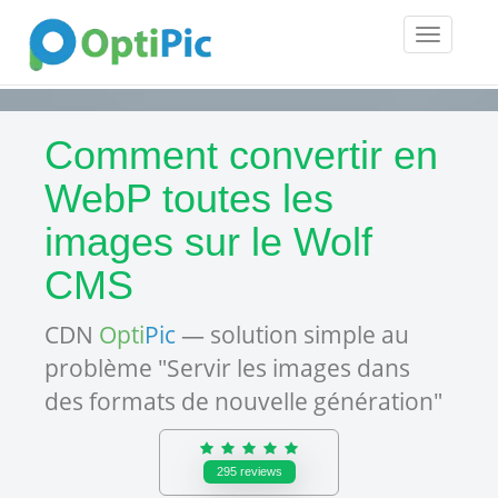
Toggle
navigatio
Comment convertir en
WebP toutes les
images sur le Wolf
CMS
CDN
Opti
Pic
— solution simple au
problème "Servir les images dans
des formats de nouvelle génération"
295
reviews