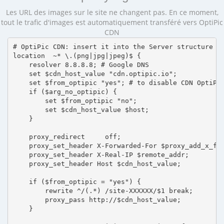
Les URL des images sur le site ne changent pas. En ce moment,
tout le trafic d'images est automatiquement transféré vers OptiPic
CDN
# OptiPic CDN: insert it into the Server structure

location  ~* \.(png|jpg|jpeg)$ {

    resolver 8.8.8.8; # Google DNS

    set $cdn_host_value "cdn.optipic.io";

    set $from_optipic "yes"; # to disable CDN OptiPic
    if ($arg_no_optipic) {

        set $from_optipic "no";

        set $cdn_host_value $host;

    }

    proxy_redirect     off;

    proxy_set_header X-Forwarded-For $proxy_add_x_for
    proxy_set_header X-Real-IP $remote_addr;

    proxy_set_header Host $cdn_host_value;

    if ($from_optipic = "yes") {

        rewrite ^/(.*) /site-XXXXXX/$1 break;

        proxy_pass http://$cdn_host_value;

    }
