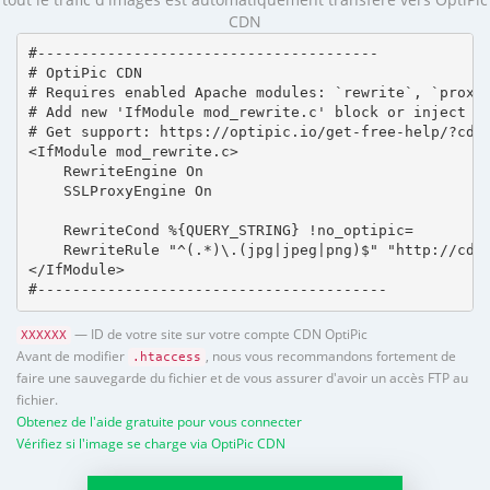
CDN
#---------------------------------------

# OptiPic CDN 

# Requires enabled Apache modules: `rewrite`, `proxy_
# Add new 'IfModule mod_rewrite.c' block or inject in
# Get support: https://optipic.io/get-free-help/?cdn=
<IfModule mod_rewrite.c>

    RewriteEngine On

    SSLProxyEngine On

    RewriteCond %{QUERY_STRING} !no_optipic=

    RewriteRule "^(.*)\.(jpg|jpeg|png)$" "http://cdn.
</IfModule>

#----------------------------------------
— ID de votre site sur votre compte CDN OptiPic
XXXXXX
Avant de modifier
, nous vous recommandons fortement de
.htaccess
faire une sauvegarde du fichier et de vous assurer d'avoir un accès FTP au
fichier.
Obtenez de l'aide gratuite pour vous connecter
Vérifiez si l'image se charge via OptiPic CDN