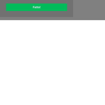
Fatto!
Informazioni su OptiPic
Come iniziare con
Prezzi
Offerte speciali
Contatti
Programma affiliato
Recensioni