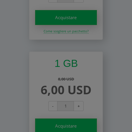
Acquistare
Come scegliere un pacchetto?
1 GB
8,00 USD
6,00 USD
-
+
Acquistare