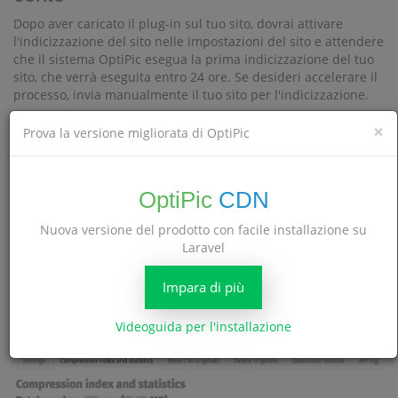
Dopo aver caricato il plug-in sul tuo sito, dovrai attivare
l'indicizzazione del sito nelle impostazioni del sito e attendere
che il sistema OptiPic esegua la prima indicizzazione del tuo
sito, che verrà eseguita entro 24 ore. Se desideri accelerare il
processo, invia manualmente il tuo sito per l'indicizzazione.
×
Prova la versione migliorata di OptiPic
OptiPic
CDN
Nuova versione del prodotto con facile installazione su
Una volta completata la prima indicizzazione, il sistema
Laravel
mostrerà il numero di immagini (il numero di gigabyte) che si
troveranno sul tuo sito. Puoi farlo nella scheda
Indice di
Impara di più
.
compressione e statistiche
Videoguida per l'installazione