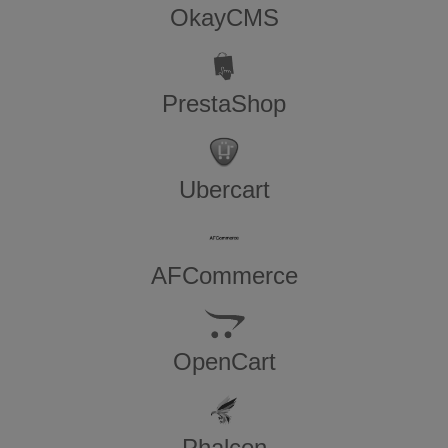
OkayCMS
PrestaShop
Ubercart
AFCommerce
OpenCart
Phalcon