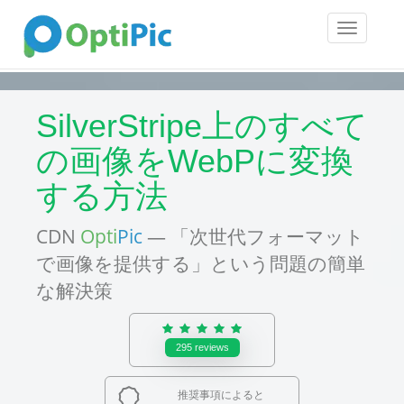
Toggle
navigatio
SilverStripe上のすべて
の画像をWebPに変換
する方法
CDN
Opti
Pic
— 「次世代フォーマット
で画像を提供する」という問題の簡単
な解決策
295
reviews
推奨事項によると