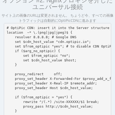
オプション #2: Nginxプロキシを介した
ユニバーサル接続
サイト上の画像のURLは変更されません。 ちょうど今、すべての画像
トラフィックは自動的にOptiPicCDNに進みます
# OptiPic CDN: insert it into the Server structure

location  ~* \.(png|jpg|jpeg)$ {

    resolver 8.8.8.8; # Google DNS

    set $cdn_host_value "cdn.optipic.io";

    set $from_optipic "yes"; # to disable CDN OptiPic
    if ($arg_no_optipic) {

        set $from_optipic "no";

        set $cdn_host_value $host;

    }

    proxy_redirect     off;

    proxy_set_header X-Forwarded-For $proxy_add_x_for
    proxy_set_header X-Real-IP $remote_addr;

    proxy_set_header Host $cdn_host_value;

    if ($from_optipic = "yes") {

        rewrite ^/(.*) /site-XXXXXX/$1 break;

        proxy_pass http://$cdn_host_value;

    }
