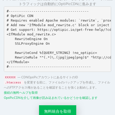
トラフィックは自動的にOptiPicCDNに進みます
#---------------------------------------

# OptiPic CDN 

# Requires enabled Apache modules: `rewrite`, `proxy_
# Add new 'IfModule mod_rewrite.c' block or inject in
# Get support: https://optipic.io/get-free-help/?cdn=
<IfModule mod_rewrite.c>

    RewriteEngine On

    SSLProxyEngine On

    RewriteCond %{QUERY_STRING} !no_optipic=

    RewriteRule "^(.*)\.(jpg|jpeg|png)$" "http://cdn.
</IfModule>

#----------------------------------------
— CDNOptiPicアカウントにあるサイトのID
XXXXXX
を変更する前に、ファイルのバックアップを作成し、ファイル
.htaccess
へのFTPアクセス権があることを確認することを強くお勧めします。
接続の無料ヘルプを取得
OptiPicCDNを介して画像が読み込まれているかどうかを確認します
無料統合を取得