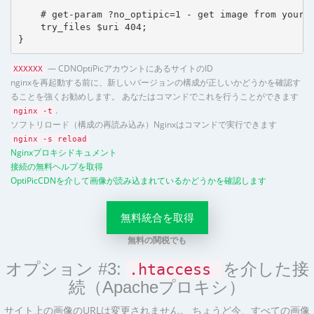
    # get-param ?no_optipic=1 - get image from your h
    try_files $uri 404;

}
— CDNOptiPicアカウントにあるサイトのID
XXXXXX
nginxを再起動する前に、新しいバージョンの構成が正しいかどうかを確認す
ることを強くお勧めします。 あなたはコマンドでこれを行うことができます
.
nginx -t
ソフトリロード（構成の再読み込み）Nginxはコマンドで実行できます
nginx -s reload
Nginxプロキシドキュメント
接続の無料ヘルプを取得
OptiPicCDNを介して画像が読み込まれているかどうかを確認します
無料統合を取得
無料の関税でも
オプション #3:
を介した接
.htaccess
続（Apacheプロキシ）
サイト上の画像のURLは変更されません。 ちょうど今、すべての画像