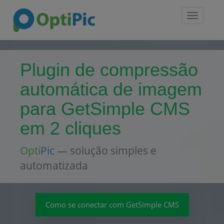
Toggle
navigatio
Plugin de compressão
automática de imagem
para GetSimple CMS
em 2 cliques
Opti
Pic
— solução simples e
automatizada
Como se conectar com GetSimple CMS