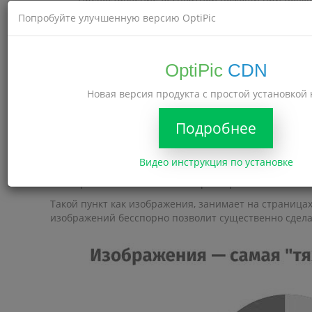
Интернет-адрес (URL) сжатых картинок не измен
Попробуйте улучшенную версию OptiPic
Для подключения и использования сервиса не
В системе отсутствуют ограничения на размер
Техподдержка на русском языке.
OptiPic
CDN
Каким образом оптимизация изоб
Новая версия продукта с простой установкой 
Страница любого сайта чаще всего состоит из:
Подробнее
изображений;
html-кода (текстовое содержание, верстка, разме
видео;
Видео инструкция по установке
javascript-скриптов с логикой, выполняющихся 
файлов-css со стилями страницы.
Такой пункт как изображения, занимает на страница
изображений бесспорно позволит существенно сделат