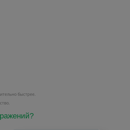
чительно быстрее.
ство.
ображений?