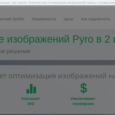
ольше, чем сжатие. Комплексная оптимизация изображений налету с конвертац
еский OptiPic
Возможности
Цены
Как подключить
 изображений Pyro в 2 
ое решение
ает оптимизация изображений на
Улучшает
Увеличивает
SEO
конверсию