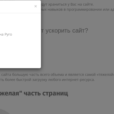
яется, они и дальше будут храниться у Вас на сайте.
×
 нужно иметь специальных навыков в программировании или 
 изображений.
ражений может ускорить сайт?
на Pyro
тка);
со стороны браузера;
х сайта большую часть всего объема и является самой «тяжело
ь более быстрой загрузку любого интернет-ресурса.