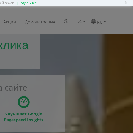
N
ией в WebP
[Подробнее]
Акции
Демонстрация
RU
клика
 сайте
Улучшает Google
Pagespeed Insights