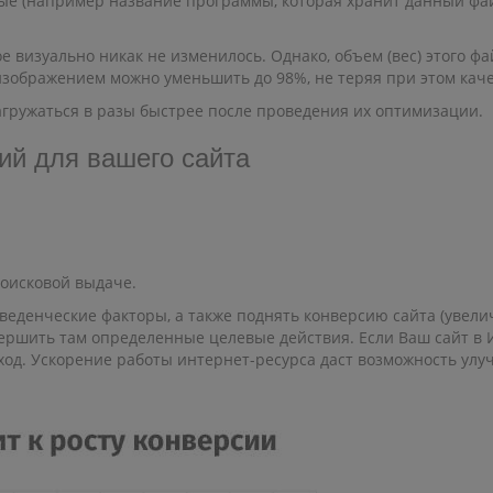
ые (например название программы, которая хранит данный фай
е визуально никак не изменилось. Однако, объем (вес) этого фа
изображением можно уменьшить до 98%, не теряя при этом кач
загружаться в разы быстрее после проведения их оптимизации.
ий для вашего сайта
оисковой выдаче.
оведенческие факторы, а также поднять конверсию сайта (увели
ершить там определенные целевые действия. Если Ваш сайт в И
ход. Ускорение работы интернет-ресурса даст возможность ул