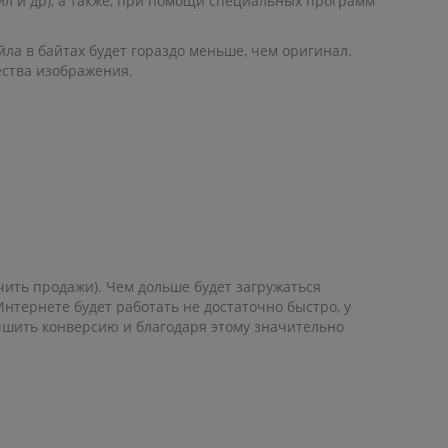
л и др), а также, при помощи специальных программ
йла в байтах будет гораздо меньше, чем оригинал.
ества изображения.
чить продажи). Чем дольше будет загружаться
нтернете будет работать не достаточно быстро, у
учшить конверсию и благодаря этому значительно