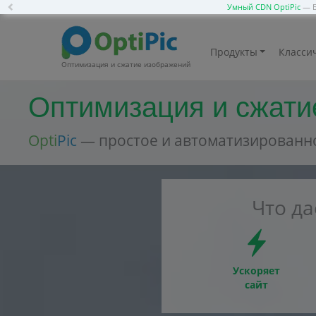
Previous
Умный CDN OptiPic
— Б
Продукты
Классич
Оптимизация и сжатие изображений
Оптимизация и сжатие
Opti
Pic
— простое и автоматизированн
Что д
Ускоряет
сайт