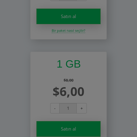
Satın al
Bir paket nasıl seçilir?
1 GB
$8,00
$6,00
-
+
Satın al