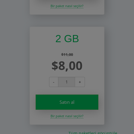
Bir paket nasıl seçilir?
2 GB
$11,00
$8,00
-
+
Satın al
Bir paket nasıl seçilir?
Tüm paketleri görüntüle