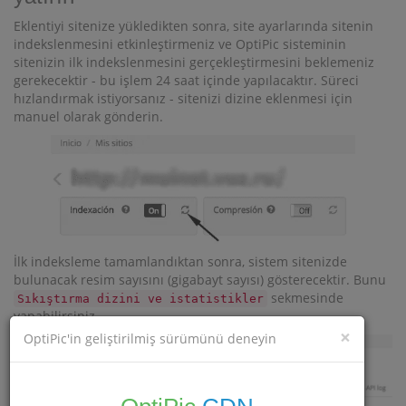
Eklentiyi sitenize yükledikten sonra, site ayarlarında sitenin
indekslenmesini etkinleştirmeniz ve OptiPic sisteminin
sitenizin ilk indekslenmesini gerçekleştirmesini beklemeniz
gerekecektir - bu işlem 24 saat içinde yapılacaktır. Süreci
hızlandırmak istiyorsanız - sitenizi dizine eklenmesi için
manuel olarak gönderin.
İlk indeksleme tamamlandıktan sonra, sistem sitenizde
bulunacak resim sayısını (gigabayt sayısı) gösterecektir. Bunu
sekmesinde
Sıkıştırma dizini ve istatistikler
yapabilirsiniz.
×
OptiPic'in geliştirilmiş sürümünü deneyin