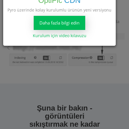
OptiPic
CDN
Pyro üzerinde kolay kurulumlu ürünün yeni versiyonu
Artık sitenizde yeterli sayıda görsele sahip olduğunuzda -
ihtiyacınız olan paketi satın alın
ve başlayın site ayarlarında
Daha fazla bilgi edin
sıkıştırma.
Kurulum için video kılavuzu
Şuna bir bakın -
görüntüleri
sıkıştırmak ne kadar