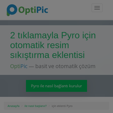
Toggle
navigatio
2 tıklamayla Pyro için
otomatik resim
sıkıştırma eklentisi
Opti
Pic
— basit ve otomatik çözüm
Pyro ile nasıl bağlantı kurulur
Anasayfa
ile nasıl başlanır?
için eklenti Pyro