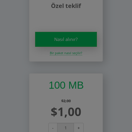
Özel teklif
Nasıl alınır?
Bir paket nasıl seçilir?
100 MB
$2,00
$1,00
-
+