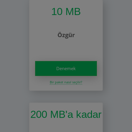
10 MB
Özgür
Denemek
Bir paket nasıl seçilir?
200 MB'a kadar