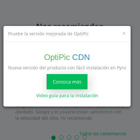
Nos recomiendan
×
Pruebe la versión mejorada de OptiPic
189
opiniones
OptiPic
CDN
Una gran solución para una correcta
Nueva versión del producto con fácil instalación en Pyro
compresión de imágenes
Conozca más
El producto está satisfecho! Existe una
funcionalidad necesaria para la compresión
Video guía para la instalación
correcta de imágenes sin pérdida de calidad y sin
carga en el servidor. El principio del trabajo es fijo y
olvidado. Google y el usuario están satisfechos con
la velocidad del sitio. Yo recomiendo
Todos los comentarios