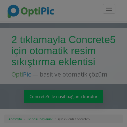
Toggle
navigatio
2 tıklamayla Concrete5
için otomatik resim
sıkıştırma eklentisi
Opti
Pic
— basit ve otomatik çözüm
Concrete5 ile nasıl bağlantı kurulur
Anasayfa
ile nasıl başlanır?
için eklenti Concrete5