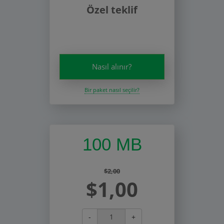
Özel teklif
Nasıl alınır?
Bir paket nasıl seçilir?
100 MB
$2,00
$1,00
-
+