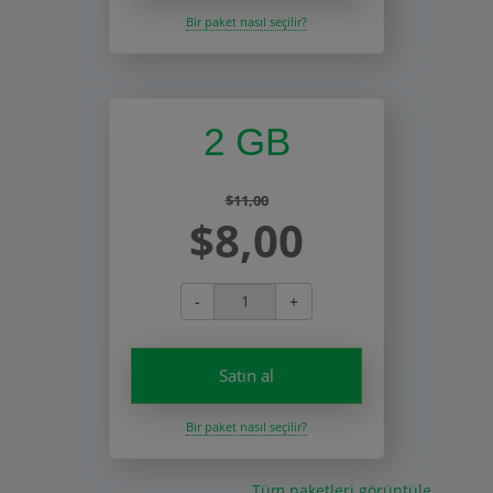
Bir paket nasıl seçilir?
2 GB
$11,00
$8,00
-
+
Satın al
Bir paket nasıl seçilir?
Tüm paketleri görüntüle