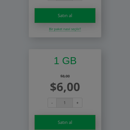
Satın al
Bir paket nasıl seçilir?
1 GB
$8,00
$6,00
-
+
Satın al