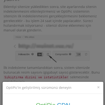
Eklentiyi sitenize yükledikten sonra, site ayarlarında sitenin
indekslenmesini etkinleştirmeniz ve OptiPic sisteminin
sitenizin ilk indekslenmesini gerçekleştirmesini beklemeniz
gerekecektir - bu işlem 24 saat içinde yapılacaktır. Süreci
hızlandırmak istiyorsanız - sitenizi dizine eklenmesi için
manuel olarak gönderin.
İlk indeksleme tamamlandıktan sonra, sistem sitenizde
bulunacak resim sayısını (gigabayt sayısı) gösterecektir. Bunu
sekmesinde
Sıkıştırma dizini ve istatistikler
yapabilirsiniz.
×
OptiPic'in geliştirilmiş sürümünü deneyin