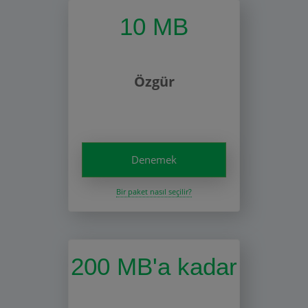
10 MB
Özgür
Denemek
Bir paket nasıl seçilir?
200 MB'a kadar