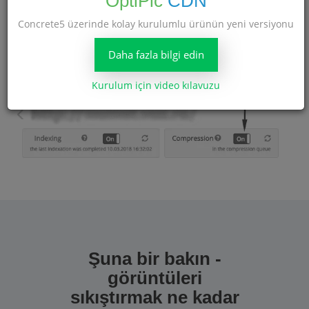
OptiPic
CDN
Concrete5 üzerinde kolay kurulumlu ürünün yeni versiyonu
Artık sitenizde yeterli sayıda görsele sahip olduğunuzda -
ihtiyacınız olan paketi satın alın
ve başlayın site ayarlarında
Daha fazla bilgi edin
sıkıştırma.
Kurulum için video kılavuzu
Şuna bir bakın -
görüntüleri
sıkıştırmak ne kadar