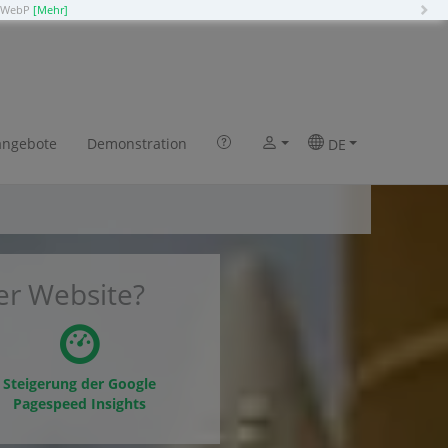
N
o WebP
[Mehr]
ncrete5 in 2 Klicks
angebote
Demonstration
DE
er Website?
Steigerung der Google
Pagespeed Insights