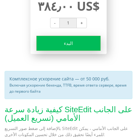
٣٨٤٫٠٠ US$
-
+
البدء
Комплексное ускорение сайта — от 50 000 руб.
Включая ускорение бекенда, TTFB, время ответа сервере, время
до первого байта
كيفية زيادة سرعة SiteEdit على الجانب
الأمامي (تسريع العميل)
بالإضافة إلى ضغط صور التسريع SiteEdit على الجانب الأمامي ، يمكن
للمرء أيضًا تحقيق ذلك من خلال تحسين المكونات الأخرى: