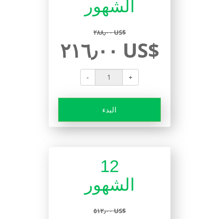
الشهور
٢٨٨٫٠٠ US$
٢١٦٫٠٠ US$
-
+
البدء
12
الشهور
٥١٢٫٠٠ US$