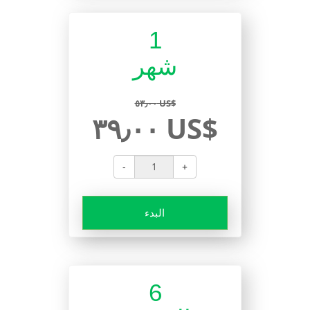
1
شهر
٥٣٫٠٠ US$
٣٩٫٠٠ US$
-
+
البدء
6