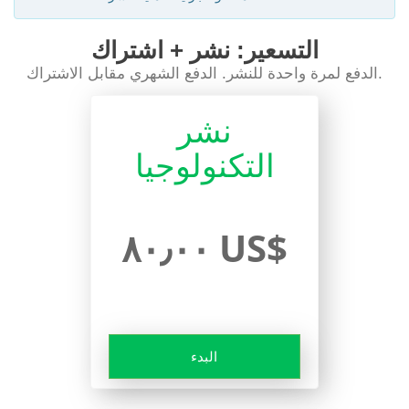
التسعير: نشر + اشتراك
الدفع لمرة واحدة للنشر. الدفع الشهري مقابل الاشتراك.
نشر
التكنولوجيا
٨٠٫٠٠ US$
البدء