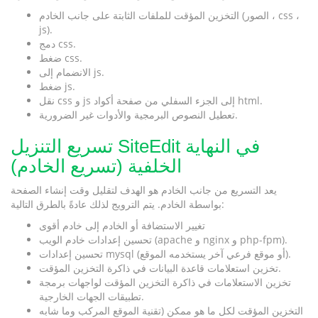
التخزين المؤقت للملفات الثابتة على جانب الخادم (الصور ، css ،
js).
دمج css.
ضغط css.
الانضمام إلى js.
ضغط js.
نقل css و js إلى الجزء السفلي من صفحة أكواد html.
تعطيل النصوص البرمجية والأدوات غير الضرورية.
تسريع التنزيل SiteEdit في النهاية
الخلفية (تسريع الخادم)
يعد التسريع من جانب الخادم هو الهدف لتقليل وقت إنشاء الصفحة
بواسطة الخادم. يتم الترويج لذلك عادةً بالطرق التالية:
تغيير الاستضافة أو الخادم إلى خادم أقوى
تحسين إعدادات خادم الويب (apache و nginx و php-fpm).
تحسين إعدادات mysql (أو موقع فرعي آخر يستخدمه الموقع).
تخزين استعلامات قاعدة البيانات في ذاكرة التخزين المؤقت.
تخزين الاستعلامات في ذاكرة التخزين المؤقت لواجهات برمجة
تطبيقات الجهات الخارجية.
التخزين المؤقت لكل ما هو ممكن (تقنية الموقع المركب وما شابه