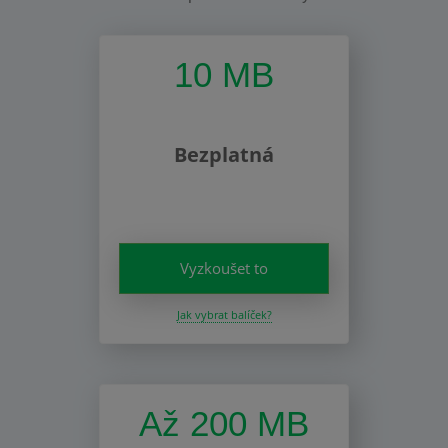
10 MB
Bezplatná
Vyzkoušet to
Jak vybrat balíček?
Až 200 MB