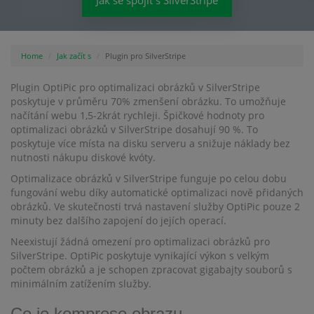
Jak se spojit s SilverStripe
Home
Jak začít s
Plugin pro SilverStripe
Plugin OptiPic pro optimalizaci obrázků v SilverStripe
poskytuje v průměru 70% zmenšení obrázku. To umožňuje
načítání webu 1,5-2krát rychleji. Špičkové hodnoty pro
optimalizaci obrázků v SilverStripe dosahují 90 %. To
poskytuje více místa na disku serveru a snižuje náklady bez
nutnosti nákupu diskové kvóty.
Optimalizace obrázků v SilverStripe funguje po celou dobu
fungování webu díky automatické optimalizaci nově přidaných
obrázků. Ve skutečnosti trvá nastavení služby OptiPic pouze 2
minuty bez dalšího zapojení do jejích operací.
Neexistují žádná omezení pro optimalizaci obrázků pro
SilverStripe. OptiPic poskytuje vynikající výkon s velkým
počtem obrázků a je schopen zpracovat gigabajty souborů s
minimálním zatížením služby.
Co je komprese obrazu