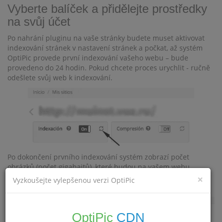
Vyberte balíček a přidělejte prostředky
na svůj účet
Po nahrání pluginu na vaše stránky budete muset aktivovat
indexování stránek v nastavení stránek a počkat, až systém
OptiPic provede první indexování vašeho webu – bude
provedeno do 24 hodin. Pokud chcete proces urychlit - ručně
odešlete svůj web k indexování.
Po dokončení prvního indexování systém zobrazí počet
obrázků (počet gigabajtů), které budou na vašem webu
nalezeny. Můžete to udělat na kartě
×
Index komprese a
Vyzkoušejte vylepšenou verzi OptiPic
.
statistiky
OptiPic
CDN