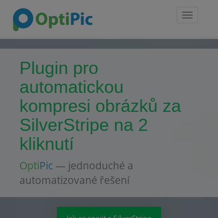
Toggle
navigatio
Plugin pro
automatickou
kompresi obrázků za
SilverStripe na 2
kliknutí
Opti
Pic
— jednoduché a
automatizované řešení