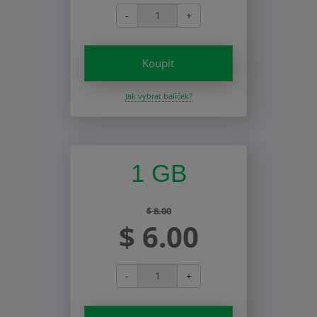
-
+
Koupit
Jak vybrat balíček?
1 GB
$ 8.00
$ 6.00
-
+