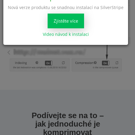
Nová verze produktu se snadnou instalací na SilverStripe
Zjistěte více
Nyní, když máte na svém webu počet obrázků –
kupte si
potřebný balíček
a začněte komprimovat nastavení webu.
Video návod k instalaci
Podívejte se na to –
jak jednoduché je
komprimovat