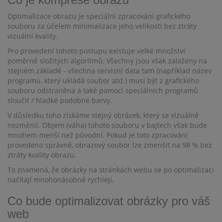
Optimalizace obrazu je speciální zpracování grafického
souboru za účelem minimalizace jeho velikosti bez ztráty
vizuální kvality.
Pro provedení tohoto postupu existuje velké množství
poměrně složitých algoritmů. Všechny jsou však založeny na
stejném základě - všechna servisní data tam (například název
programu, který ukládá soubor atd.) musí být z grafického
souboru odstraněna a také pomocí speciálních programů
sloučit / hladké podobné barvy.
V důsledku toho získáme stejný obrázek, který se vizuálně
nezměnil. Objem (váha) tohoto souboru v bajtech však bude
mnohem menší než původní. Pokud je toto zpracování
provedeno správně, obrazový soubor lze zmenšit na 98 % bez
ztráty kvality obrazu.
To znamená, že obrázky na stránkách webu se po optimalizaci
načítají mnohonásobně rychleji.
Co bude optimalizovat obrázky pro váš
web