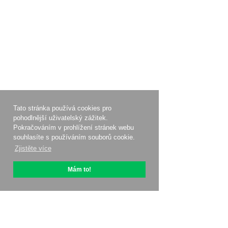
Tato stránka používá cookies pro
pohodlnější uživatelský zážitek.
Pokračováním v prohlížení stránek webu
souhlasíte s používáním souborů cookie.
Zjistěte více
Mám to!