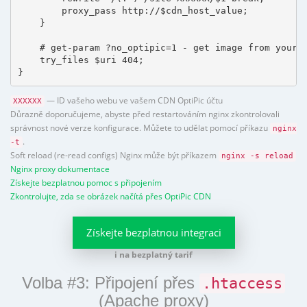
        proxy_pass http://$cdn_host_value;

    }

    # get-param ?no_optipic=1 - get image from your h
    try_files $uri 404;

}
— ID vašeho webu ve vašem CDN OptiPic účtu
XXXXXX
Důrazně doporučujeme, abyste před restartováním nginx zkontrolovali
správnost nové verze konfigurace. Můžete to udělat pomocí příkazu
nginx
.
-t
Soft reload (re-read configs) Nginx může být příkazem
nginx -s reload
Nginx proxy dokumentace
Získejte bezplatnou pomoc s připojením
Zkontrolujte, zda se obrázek načítá přes OptiPic CDN
Získejte bezplatnou integraci
i na bezplatný tarif
Volba #3: Připojení přes
.htaccess
(Apache proxy)