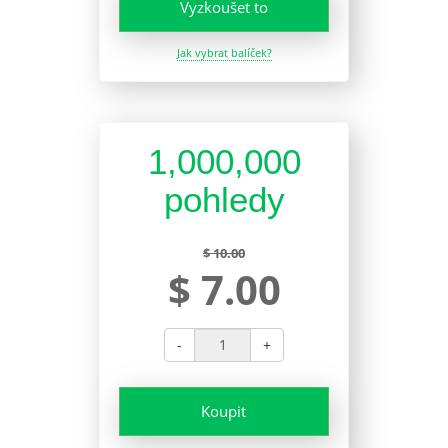
Vyzkoušet to
Jak vybrat balíček?
1,000,000
pohledy
$ 10.00
$ 7.00
-
+
Koupit