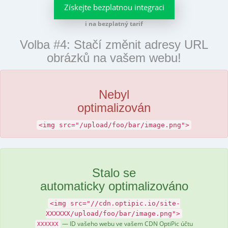
Získejte bezplatnou integraci
i na bezplatný tarif
Volba #4: Stačí změnit adresy URL
obrázků na vašem webu!
Nebyl
optimalizován
<img src="/upload/foo/bar/image.png">
Stalo se
automaticky optimalizováno
<img src="//cdn.optipic.io/site-
XXXXXX/upload/foo/bar/image.png">
— ID vašeho webu ve vašem CDN OptiPic účtu
XXXXXX