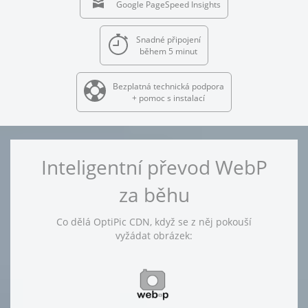
Google PageSpeed Insights
Snadné připojení
během 5 minut
Bezplatná technická podpora
+ pomoc s instalací
Inteligentní převod WebP
za běhu
Co dělá OptiPic CDN, když se z něj pokouší
vyžádat obrázek: