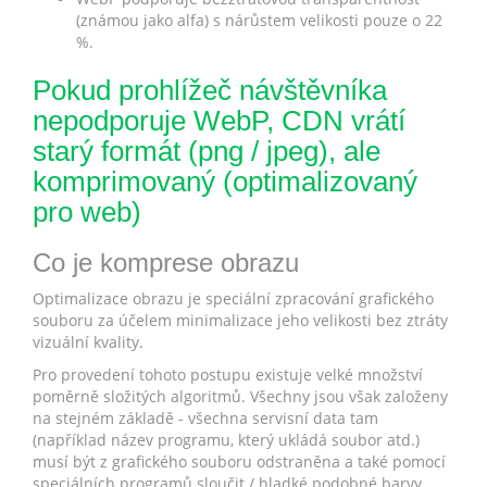
(známou jako alfa) s nárůstem velikosti pouze o 22
%.
Pokud prohlížeč návštěvníka
nepodporuje WebP, CDN vrátí
starý formát (png / jpeg), ale
komprimovaný (optimalizovaný
pro web)
Co je komprese obrazu
Optimalizace obrazu je speciální zpracování grafického
souboru za účelem minimalizace jeho velikosti bez ztráty
vizuální kvality.
Pro provedení tohoto postupu existuje velké množství
poměrně složitých algoritmů. Všechny jsou však založeny
na stejném základě - všechna servisní data tam
(například název programu, který ukládá soubor atd.)
musí být z grafického souboru odstraněna a také pomocí
speciálních programů sloučit / hladké podobné barvy.