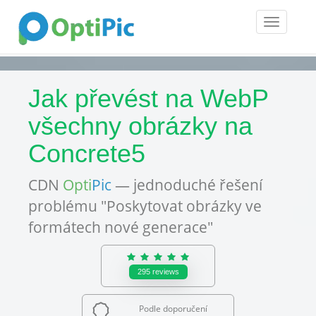
Toggle
navigatio
Jak převést na WebP
všechny obrázky na
Concrete5
CDN
Opti
Pic
— jednoduché řešení
problému "Poskytovat obrázky ve
formátech nové generace"
295
reviews
Podle doporučení