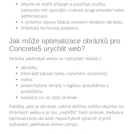
Abyste se mohli připojit a používat službu,
nemusíte mít speciální znalosti programování nebo
administrace.
V systému nejsou žádná omezení velikosti obrázku.
Přátelská technická podpora.
Jak může optimalizace obrázků pro
Concrete5 urychlit web?
Stránka jakéhokoli webu se nejčastěji skládá z:
obrázky;
html kód (obsah textu, rozvržení, označení);
video;
javascriptové skripty s logikou spouštěnou z
prohlížeče;
soubory css se styly stránek.
Položka, jako je obrázek, zabírá většinu celého objemu na
stránkách webu a je tou „nejtěžší“ částí stránek. Redukce
(optimalizace) obrázků nepochybně výrazně zrychlí
stahování jakéhokoli online zdroje.