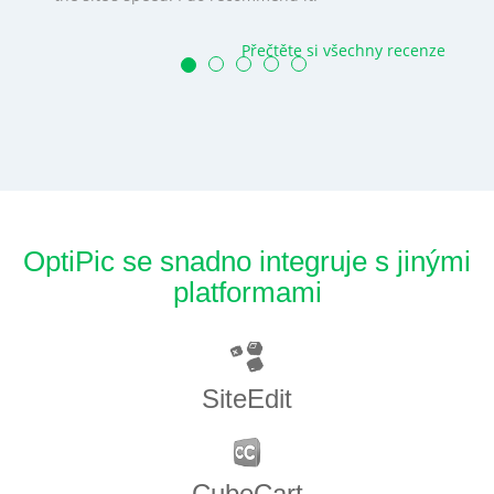
Přečtěte si všechny recenze
OptiPic se snadno integruje s jinými
platformami
SiteEdit
CubeCart