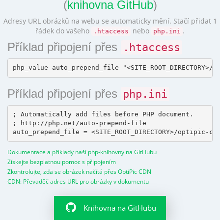
(
knihovna GitHub
)
Adresy URL obrázků na webu se automaticky mění. Stačí přidat 1
řádek do vašeho
nebo
.
.htaccess
php.ini
Příklad připojení přes
.htaccess
Příklad připojení přes
php.ini
; Automatically add files before PHP document.

; http://php.net/auto-prepend-file

Dokumentace a příklady naší php-knihovny na GitHubu
Získejte bezplatnou pomoc s připojením
Zkontrolujte, zda se obrázek načítá přes OptiPic CDN
CDN: Převaděč adres URL pro obrázky v dokumentu
Knihovna na GitHubu