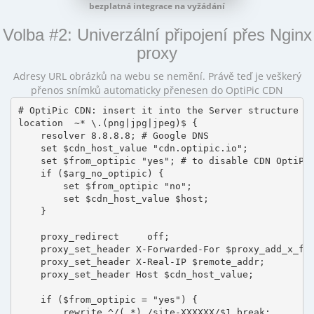
bezplatná integrace na vyžádání
Volba #2: Univerzální připojení přes Nginx
proxy
Adresy URL obrázků na webu se nemění. Právě teď je veškerý
přenos snímků automaticky přenesen do OptiPic CDN
# OptiPic CDN: insert it into the Server structure

location  ~* \.(png|jpg|jpeg)$ {

    resolver 8.8.8.8; # Google DNS

    set $cdn_host_value "cdn.optipic.io";

    set $from_optipic "yes"; # to disable CDN OptiPic
    if ($arg_no_optipic) {

        set $from_optipic "no";

        set $cdn_host_value $host;

    }

    proxy_redirect     off;

    proxy_set_header X-Forwarded-For $proxy_add_x_for
    proxy_set_header X-Real-IP $remote_addr;

    proxy_set_header Host $cdn_host_value;

    if ($from_optipic = "yes") {

        rewrite ^/(.*) /site-XXXXXX/$1 break;
