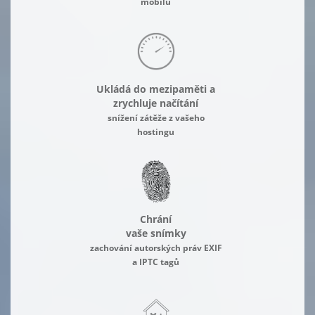
mobilu
Ukládá do mezipaměti a
zrychluje načítání
snížení zátěže z vašeho
hostingu
Chrání
vaše snímky
zachování autorských práv EXIF
a IPTC tagů