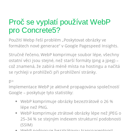
Proč se vyplatí používat WebP
pro Concrete5?
Použití Webp řeší problém „Poskytovat obrázky ve
formátech nové generace“ v Google Pagespeed Insights.
Stručně řečeno, WebP komprimuje soubor lépe, všechny
ostatní věci jsou stejné, než starší formáty (png a jpeg) –
což znamená, že zabírá méně místa na hostingu a načítá
se rychleji v prohlížeči při prohlížení stránky.
p>
Implementace WebP je aktivně propagována společností
Google – poskytuje tyto statistiky:
WebP komprimuje obrázky bezeztrátově o 26 %
lépe než PNG.
WebP komprimuje ztrátové obrázky lépe než JPEG o
25–34 % se stejným indexem strukturní podobnosti
(SSIM)
WebP podporuje bezztrátovou transparentnost