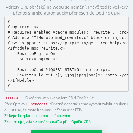
Adresy URL obrázků na webu se nemění. Právě teď je veškerý
přenos snímků automaticky přenesen do OptiPic CDN
#---------------------------------------

# OptiPic CDN 

# Requires enabled Apache modules: `rewrite`, `proxy_
# Add new 'IfModule mod_rewrite.c' block or inject in
# Get support: https://optipic.io/get-free-help/?cdn=
<IfModule mod_rewrite.c>

    RewriteEngine On

    SSLProxyEngine On

    RewriteCond %{QUERY_STRING} !no_optipic=

    RewriteRule "^(.*)\.(jpg|jpeg|png)$" "http://cdn.
</IfModule>

#----------------------------------------
— ID vašeho webu ve vašem CDN OptiPic účtu
XXXXXX
Před úpravou
důrazně doporučujeme vytvořit zálohu souboru
.htaccess
a ujistit se, že máte k souboru přístup přes FTP.
Získejte bezplatnou pomoc s připojením
Zkontrolujte, zda se obrázek načítá přes OptiPic CDN