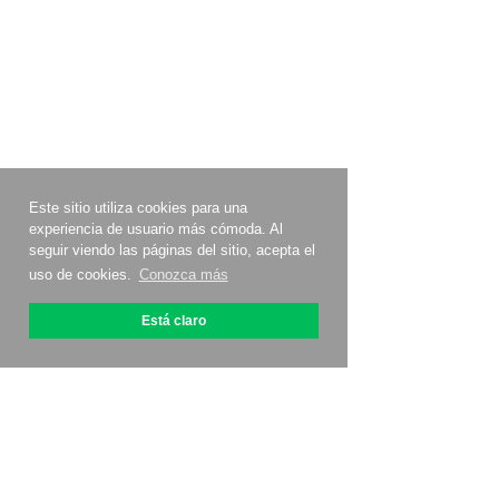
Este sitio utiliza cookies para una
experiencia de usuario más cómoda. Al
seguir viendo las páginas del sitio, acepta el
uso de cookies.
Conozca más
Está claro
Acerca de OptiPic