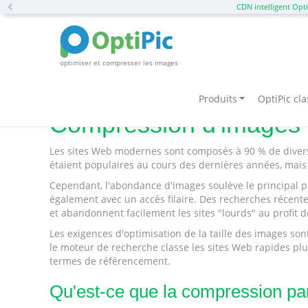
Previous
CDN intelligent Opti
optimiser et compresser les images
Accueil
Caractéristiques des services
Compression d'images par l
Produits
OptiPic cl
Compression d'images pa
Les sites Web modernes sont composés à 90 % de diverses 
étaient populaires au cours des dernières années, mais
Cependant, l'abondance d'images soulève le principal pro
également avec un accès filaire. Des recherches récente
et abandonnent facilement les sites "lourds" au profit d
Les exigences d'optimisation de la taille des images s
le moteur de recherche classe les sites Web rapides plu
termes de référencement.
Qu'est-ce que la compression par