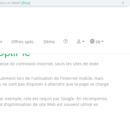
N
ersion en WebP
[Plus]
er
Offres spéc.
Démo
FR
OptiPic
sse de connexion Internet, seuls les sites de texte
ement lors de l'utilisation de l'Internet mobile, mais
rs ne sont pas disposés à attendre que la page se charge
Par exemple, cela est requis par Google. En récompense,
t d'optimisation de site Web est souvent utilisé en