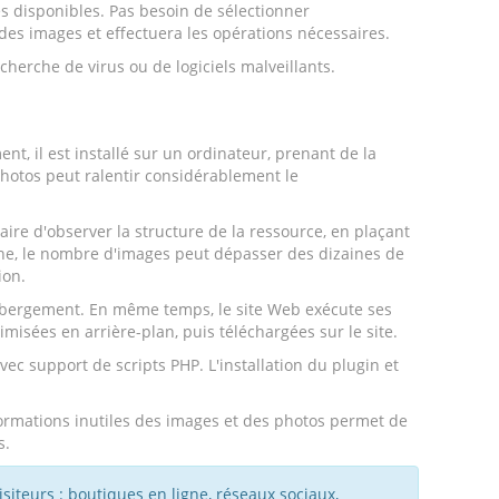
es disponibles. Pas besoin de sélectionner
es images et effectuera les opérations nécessaires.
echerche de virus ou de logiciels malveillants.
, il est installé sur un ordinateur, prenant de la
hotos peut ralentir considérablement le
ssaire d'observer la structure de la ressource, en plaçant
igne, le nombre d'images peut dépasser des dizaines de
ion.
'hébergement. En même temps, le site Web exécute ses
misées en arrière-plan, puis téléchargées sur le site.
vec support de scripts PHP. L'installation du plugin et
formations inutiles des images et des photos permet de
s.
siteurs : boutiques en ligne, réseaux sociaux,