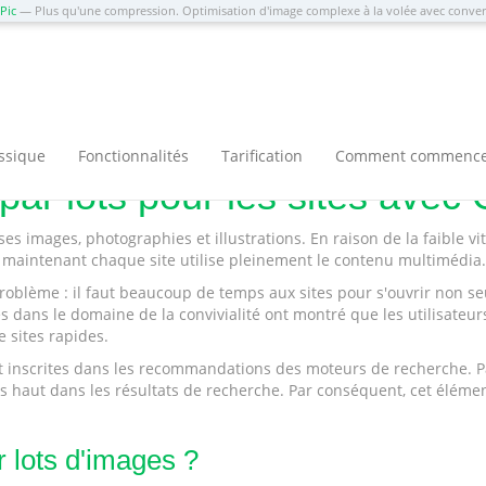
Pic
— Plus qu'une compression. Optimisation d'image complexe à la volée avec conv
ots pour les sites avec OptiPic
assique
Fonctionnalités
Tarification
Comment commenc
r lots pour les sites avec 
images, photographies et illustrations. En raison de la faible vite
 maintenant chaque site utilise pleinement le contenu multimédia.
blème : il faut beaucoup de temps aux sites pour s'ouvrir non seul
s dans le domaine de la convivialité ont montré que les utilisateu
e sites rapides.
ont inscrites dans les recommandations des moteurs de recherche. 
s haut dans les résultats de recherche. Par conséquent, cet élémen
 lots d'images ?