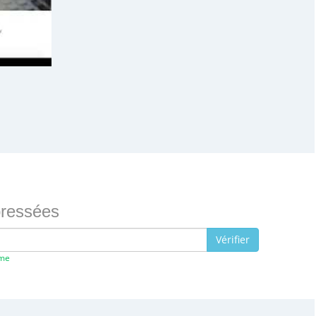
pressées
Vérifier
ome