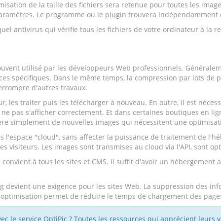
misation de la taille des fichiers sera retenue pour toutes les imag
 paramètres. Le programme ou le plugin trouvera indépendamment d
l antivirus qui vérifie tous les fichiers de votre ordinateur à la r
ent utilisé par les développeurs Web professionnels. Généralement
ces spécifiques. Dans le même temps, la compression par lots de p
terrompre d'autres travaux.
ur, les traiter puis les télécharger à nouveau. En outre, il est néce
it ne pas s'afficher correctement. Et dans certaines boutiques en l
nère simplement de nouvelles images qui nécessitent une optimisat
ns l'espace "cloud", sans affecter la puissance de traitement de l
 visiteurs. Les images sont transmises au cloud via l'API, sont opti
convient à tous les sites et CMS. Il suffit d'avoir un hébergement a
png devient une exigence pour les sites Web. La suppression des in
tte optimisation permet de réduire le temps de chargement des page
 le service OptiPic ? Toutes les ressources qui apprécient leurs vi