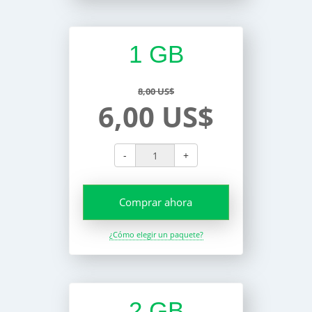
1 GB
8,00 US$
6,00 US$
-
+
Comprar ahora
¿Cómo elegir un paquete?
2 GB