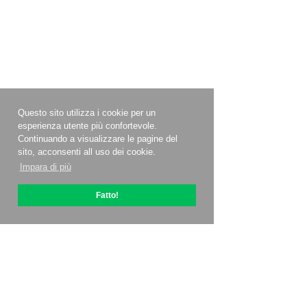
Questo sito utilizza i cookie per un
esperienza utente più confortevole.
Continuando a visualizzare le pagine del
sito, acconsenti all uso dei cookie.
Impara di più
Fatto!
Informazioni su OptiPic