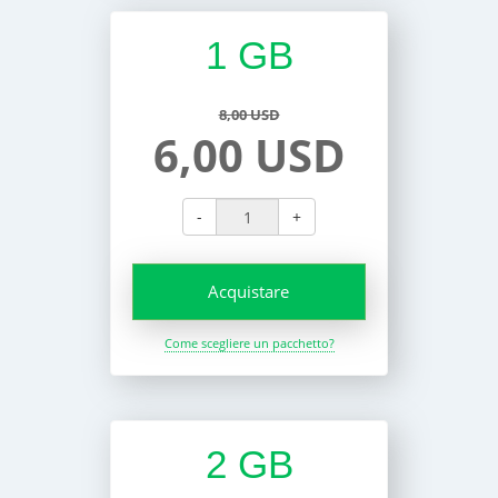
1 GB
8,00 USD
6,00 USD
-
+
Acquistare
Come scegliere un pacchetto?
2 GB