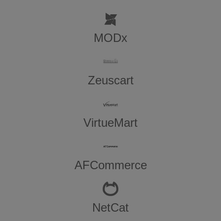
MODx
Zeuscart
VirtueMart
AFCommerce
NetCat