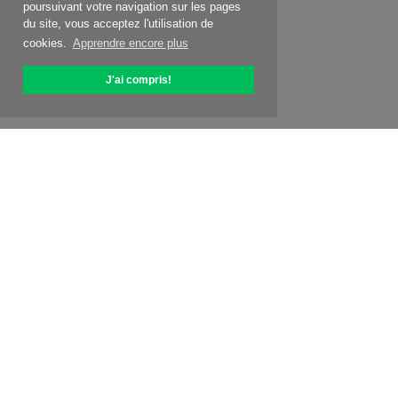
poursuivant votre navigation sur les pages
du site, vous acceptez l'utilisation de
cookies.
Apprendre encore plus
J'ai compris!
À propos d'OptiPic
Comment commencer avec
Tarification
Offres spéc.
Contacts