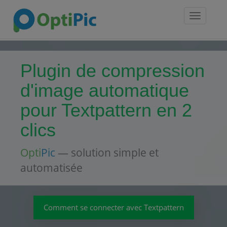
Toggle
navigatio
Plugin de compression
d'image automatique
pour Textpattern en 2
clics
Opti
Pic
— solution simple et
automatisée
Comment se connecter avec Textpattern