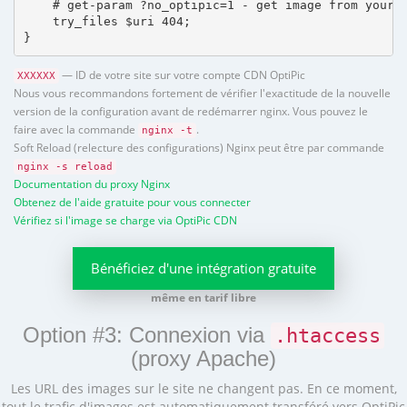
    # get-param ?no_optipic=1 - get image from your h
    try_files $uri 404;

}
— ID de votre site sur votre compte CDN OptiPic
XXXXXX
Nous vous recommandons fortement de vérifier l'exactitude de la nouvelle
version de la configuration avant de redémarrer nginx. Vous pouvez le
faire avec la commande
.
nginx -t
Soft Reload (relecture des configurations) Nginx peut être par commande
nginx -s reload
Documentation du proxy Nginx
Obtenez de l'aide gratuite pour vous connecter
Vérifiez si l'image se charge via OptiPic CDN
Bénéficiez d'une intégration gratuite
même en tarif libre
Option #3: Connexion via
.htaccess
(proxy Apache)
Les URL des images sur le site ne changent pas. En ce moment,
tout le trafic d'images est automatiquement transféré vers OptiPic