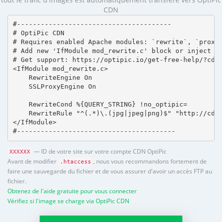
CDN
#---------------------------------------

# OptiPic CDN 

# Requires enabled Apache modules: `rewrite`, `proxy_
# Add new 'IfModule mod_rewrite.c' block or inject in
# Get support: https://optipic.io/get-free-help/?cdn=
<IfModule mod_rewrite.c>

    RewriteEngine On

    SSLProxyEngine On

    RewriteCond %{QUERY_STRING} !no_optipic=

    RewriteRule "^(.*)\.(jpg|jpeg|png)$" "http://cdn.
</IfModule>

#----------------------------------------
— ID de votre site sur votre compte CDN OptiPic
XXXXXX
Avant de modifier
, nous vous recommandons fortement de
.htaccess
faire une sauvegarde du fichier et de vous assurer d'avoir un accès FTP au
fichier.
Obtenez de l'aide gratuite pour vous connecter
Vérifiez si l'image se charge via OptiPic CDN