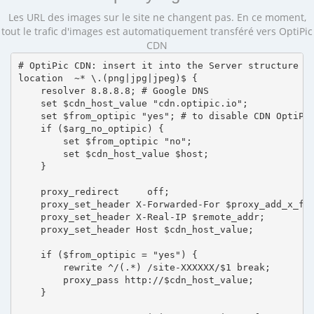
Les URL des images sur le site ne changent pas. En ce moment,
tout le trafic d'images est automatiquement transféré vers OptiPic
CDN
# OptiPic CDN: insert it into the Server structure

location  ~* \.(png|jpg|jpeg)$ {

    resolver 8.8.8.8; # Google DNS

    set $cdn_host_value "cdn.optipic.io";

    set $from_optipic "yes"; # to disable CDN OptiPic
    if ($arg_no_optipic) {

        set $from_optipic "no";

        set $cdn_host_value $host;

    }

    proxy_redirect     off;

    proxy_set_header X-Forwarded-For $proxy_add_x_for
    proxy_set_header X-Real-IP $remote_addr;

    proxy_set_header Host $cdn_host_value;

    if ($from_optipic = "yes") {

        rewrite ^/(.*) /site-XXXXXX/$1 break;

        proxy_pass http://$cdn_host_value;

    }
