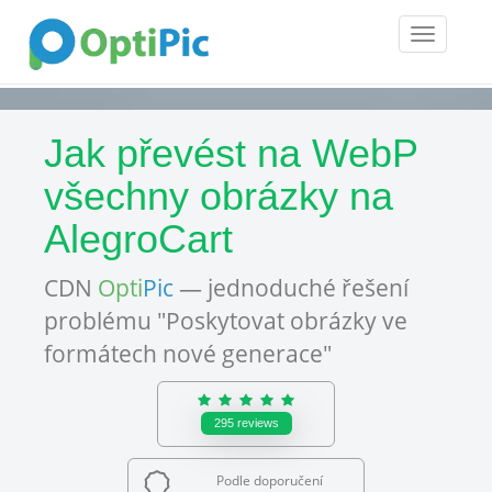
Toggle
navigatio
Jak převést na WebP
všechny obrázky na
AlegroCart
CDN
Opti
Pic
— jednoduché řešení
problému "Poskytovat obrázky ve
formátech nové generace"
295
reviews
Podle doporučení