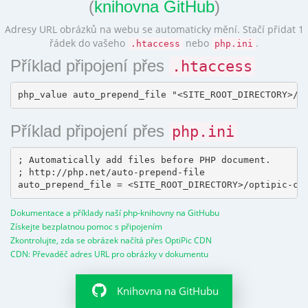
(
knihovna GitHub
)
Adresy URL obrázků na webu se automaticky mění. Stačí přidat 1
řádek do vašeho
nebo
.
.htaccess
php.ini
Příklad připojení přes
.htaccess
Příklad připojení přes
php.ini
; Automatically add files before PHP document.

; http://php.net/auto-prepend-file

Dokumentace a příklady naší php-knihovny na GitHubu
Získejte bezplatnou pomoc s připojením
Zkontrolujte, zda se obrázek načítá přes OptiPic CDN
CDN: Převaděč adres URL pro obrázky v dokumentu
Knihovna na GitHubu