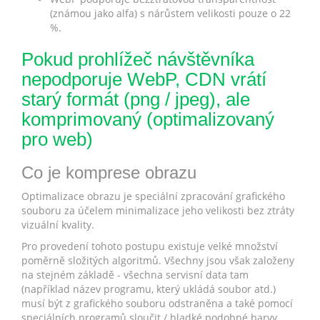
(známou jako alfa) s nárůstem velikosti pouze o 22
%.
Pokud prohlížeč návštěvníka
nepodporuje WebP, CDN vrátí
starý formát (png / jpeg), ale
komprimovaný (optimalizovaný
pro web)
Co je komprese obrazu
Optimalizace obrazu je speciální zpracování grafického
souboru za účelem minimalizace jeho velikosti bez ztráty
vizuální kvality.
Pro provedení tohoto postupu existuje velké množství
poměrně složitých algoritmů. Všechny jsou však založeny
na stejném základě - všechna servisní data tam
(například název programu, který ukládá soubor atd.)
musí být z grafického souboru odstraněna a také pomocí
speciálních programů sloučit / hladké podobné barvy.