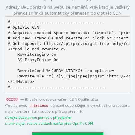
Adresy URL obrázků na webu se nemění. Právě teď je veškerý
přenos snímků automaticky přenesen do OptiPic CDN
#---------------------------------------

# OptiPic CDN 

# Requires enabled Apache modules: `rewrite`, `proxy_
# Add new 'IfModule mod_rewrite.c' block or inject in
# Get support: https://optipic.io/get-free-help/?cdn=
<IfModule mod_rewrite.c>

    RewriteEngine On

    SSLProxyEngine On

    RewriteCond %{QUERY_STRING} !no_optipic=

    RewriteRule "^(.*)\.(jpg|jpeg|png)$" "http://cdn.
</IfModule>

#----------------------------------------
— ID vašeho webu ve vašem CDN OptiPic účtu
XXXXXX
Před úpravou
důrazně doporučujeme vytvořit zálohu souboru
.htaccess
a ujistit se, že máte k souboru přístup přes FTP.
Získejte bezplatnou pomoc s připojením
Zkontrolujte, zda se obrázek načítá přes OptiPic CDN