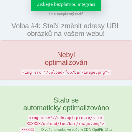
Získejte bezplatnou integraci
i na bezplatný tarif
Volba #4: Stačí změnit adresy URL
obrázků na vašem webu!
Nebyl
optimalizován
<img src="/upload/foo/bar/image.png">
Stalo se
automaticky optimalizováno
<img src="//cdn.optipic.io/site-
XXXXXX/upload/foo/bar/image.png">
— ID vašeho webu ve vašem CDN OptiPic účtu
XXXXXX