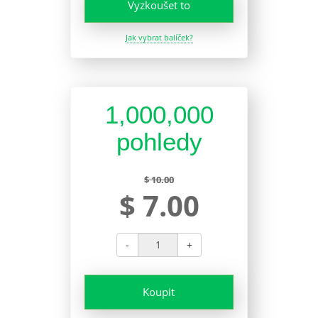
Vyzkoušet to
Jak vybrat balíček?
1,000,000
pohledy
$ 10.00
$ 7.00
-
+
Koupit