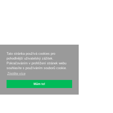
Tato stránka používá cookies pro
pohodlnější uživatelský zážitek.
Pokračováním v prohlížení stránek webu
souhlasíte s používáním souborů cookie.
Zjistěte více
Mám to!