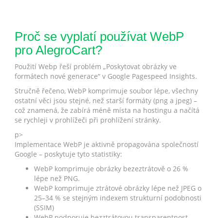
Proč se vyplatí používat WebP
pro AlegroCart?
Použití Webp řeší problém „Poskytovat obrázky ve
formátech nové generace“ v Google Pagespeed Insights.
Stručně řečeno, WebP komprimuje soubor lépe, všechny
ostatní věci jsou stejné, než starší formáty (png a jpeg) –
což znamená, že zabírá méně místa na hostingu a načítá
se rychleji v prohlížeči při prohlížení stránky.
p>
Implementace WebP je aktivně propagována společností
Google – poskytuje tyto statistiky:
WebP komprimuje obrázky bezeztrátově o 26 %
lépe než PNG.
WebP komprimuje ztrátové obrázky lépe než JPEG o
25–34 % se stejným indexem strukturní podobnosti
(SSIM)
WebP podporuje bezztrátovou transparentnost