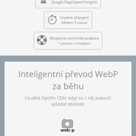
Google PageSpeed Insights
Snadné připojení
během 5 minut
Bezplatná technická podpora
+ pomoc s instalací
Inteligentní převod WebP
za běhu
Co dělá OptiPic CDN, když se z něj pokouší
vyžádat obrázek: