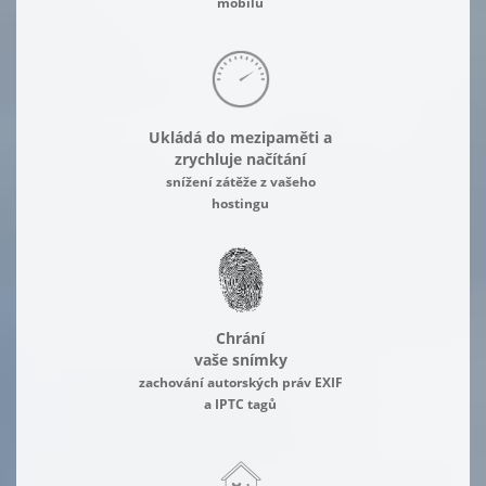
mobilu
Ukládá do mezipaměti a
zrychluje načítání
snížení zátěže z vašeho
hostingu
Chrání
vaše snímky
zachování autorských práv EXIF
a IPTC tagů