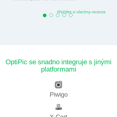
Přečtěte si všechny recenze
OptiPic se snadno integruje s jinými
platformami
Piwigo
X Cart