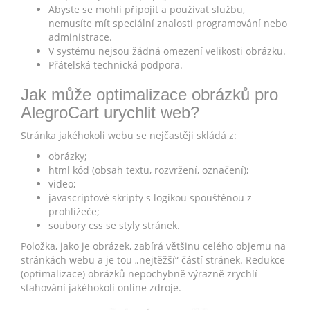
Abyste se mohli připojit a používat službu,
nemusíte mít speciální znalosti programování nebo
administrace.
V systému nejsou žádná omezení velikosti obrázku.
Přátelská technická podpora.
Jak může optimalizace obrázků pro
AlegroCart urychlit web?
Stránka jakéhokoli webu se nejčastěji skládá z:
obrázky;
html kód (obsah textu, rozvržení, označení);
video;
javascriptové skripty s logikou spouštěnou z
prohlížeče;
soubory css se styly stránek.
Položka, jako je obrázek, zabírá většinu celého objemu na
stránkách webu a je tou „nejtěžší“ částí stránek. Redukce
(optimalizace) obrázků nepochybně výrazně zrychlí
stahování jakéhokoli online zdroje.