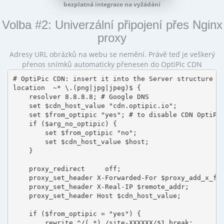
bezplatná integrace na vyžádání
Volba #2: Univerzální připojení přes Nginx
proxy
Adresy URL obrázků na webu se nemění. Právě teď je veškerý
přenos snímků automaticky přenesen do OptiPic CDN
# OptiPic CDN: insert it into the Server structure

location  ~* \.(png|jpg|jpeg)$ {

    resolver 8.8.8.8; # Google DNS

    set $cdn_host_value "cdn.optipic.io";

    set $from_optipic "yes"; # to disable CDN OptiPic
    if ($arg_no_optipic) {

        set $from_optipic "no";

        set $cdn_host_value $host;

    }

    proxy_redirect     off;

    proxy_set_header X-Forwarded-For $proxy_add_x_for
    proxy_set_header X-Real-IP $remote_addr;

    proxy_set_header Host $cdn_host_value;

    if ($from_optipic = "yes") {

        rewrite ^/(.*) /site-XXXXXX/$1 break;
