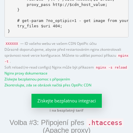
        proxy_pass http://$cdn_host_value;

    }

    # get-param ?no_optipic=1 - get image from your h
    try_files $uri 404;

}
— ID vašeho webu ve vašem CDN OptiPic účtu
XXXXXX
Důrazně doporučujeme, abyste před restartováním nginx zkontrolovali
správnost nové verze konfigurace. Můžete to udělat pomocí příkazu
nginx
.
-t
Soft reload (re-read configs) Nginx může být příkazem
nginx -s reload
Nginx proxy dokumentace
Získejte bezplatnou pomoc s připojením
Zkontrolujte, zda se obrázek načítá přes OptiPic CDN
Získejte bezplatnou integraci
i na bezplatný tarif
Volba #3: Připojení přes
.htaccess
(Apache proxy)