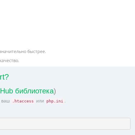
 значительно быстрее.
качество.
rt?
tHub библиотека
)
в ваш
или
.
.htaccess
php.ini