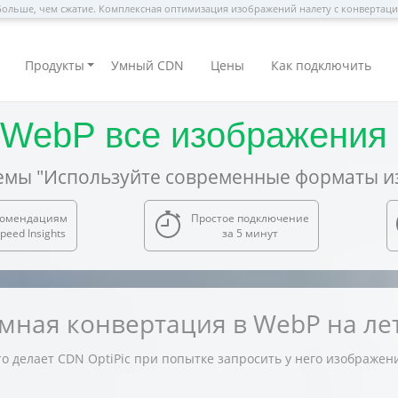
ольше, чем сжатие. Комплексная оптимизация изображений налету с конвертац
Продукты
Умный CDN
Цены
Как подключить
 WebP все изображения 
мы "Используйте современные форматы и
комендациям
Простое подключение
peed Insights
за 5 минут
мная конвертация в WebP на ле
о делает CDN OptiPic при попытке запросить у него изображен