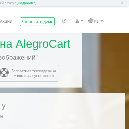
N
ией в WebP
[Подробнее]
Акции
Запросить демо
RU
на AlegroCart
зображений"
Бесплатная техподдержка
+ помощь с установкой
ту
ие: