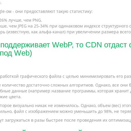
.
e-ом - они предоставляют такую статистику:
26% лучше, чем PNG.
е, чем JPEG на 25-34% при одинаковом индексе структурного с
ь (известную, как альфа-канал) при увеличении размера всего
 поддерживает WebP, то CDN отдаст с
под Web)
работкой графического файла с целью минимизировать его разм
 количество достаточно сложных алгоритмов. Однако, все они 
бные данные (например название программы, которая хранит д
жие цвета.
торое визуально никак не изменилось. Однако, объем (вес) этог
ильно, файл с изображением можно уменьшить до 98%, не теря
дут загружаться в разы быстрее после проведения их оптимизац