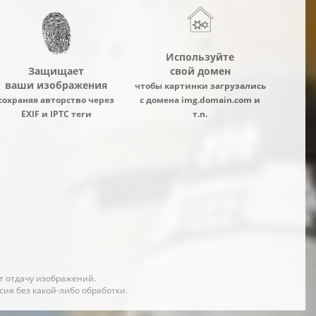
Используйте
Защищает
свой домен
ваши изображения
чтобы картинки загрузались
сохраняя авторство через
с домена img.domain.com и
EXIF и IPTC теги
т.п.
т отдачу изображений.
ия без какой-либо обработки.