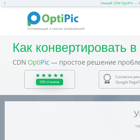
Previous
Умный CDN OptiPic
— Б
Оптимизация и сжатие изображений
Как конвертировать в
CDN
Opti
Pic
— простое решение пробле
Согласно ре
Google PageS
295
отзывов
У
Чт