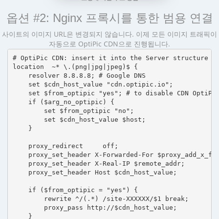
옵션 #2: Nginx 프록시를 통한 범용 연결
사이트의 이미지 URL은 변경되지 않습니다. 이제 모든 이미지 트래픽이
자동으로 OptiPic CDN으로 진행됩니다.
# OptiPic CDN: insert it into the Server structure

location  ~* \.(png|jpg|jpeg)$ {

    resolver 8.8.8.8; # Google DNS

    set $cdn_host_value "cdn.optipic.io";

    set $from_optipic "yes"; # to disable CDN OptiPic
    if ($arg_no_optipic) {

        set $from_optipic "no";

        set $cdn_host_value $host;

    }

    proxy_redirect     off;

    proxy_set_header X-Forwarded-For $proxy_add_x_for
    proxy_set_header X-Real-IP $remote_addr;

    proxy_set_header Host $cdn_host_value;

    if ($from_optipic = "yes") {

        rewrite ^/(.*) /site-XXXXXX/$1 break;

        proxy_pass http://$cdn_host_value;

    }
