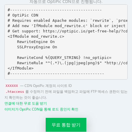
자동으로 OptiPic CDN으로 진행됩니다.
#---------------------------------------

# OptiPic CDN 

# Requires enabled Apache modules: `rewrite`, `proxy_
# Add new 'IfModule mod_rewrite.c' block or inject in
# Get support: https://optipic.io/get-free-help/?cdn=
<IfModule mod_rewrite.c>

    RewriteEngine On

    SSLProxyEngine On

    RewriteCond %{QUERY_STRING} !no_optipic=

    RewriteRule "^(.*)\.(jpg|jpeg|png)$" "http://cdn.
</IfModule>

#----------------------------------------
— CDN OptiPic 계정의 사이트 ID
XXXXXX
를 수정하기 전에 파일을 백업하고 파일에 FTP 액세스 권한이 있는
.htaccess
지 확인하는 것이 좋습니다.
연결에 대한 무료 도움 받기
이미지가 OptiPic CDN을 통해 로드 중인지 확인
무료 통합 받기