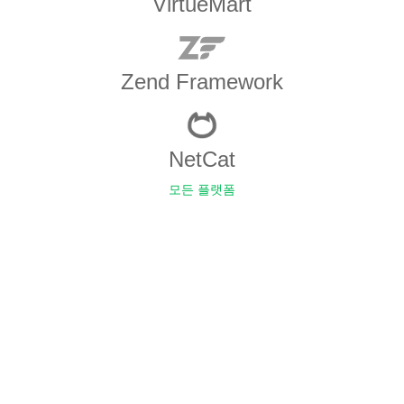
VirtueMart
Zend Framework
NetCat
모든 플랫폼