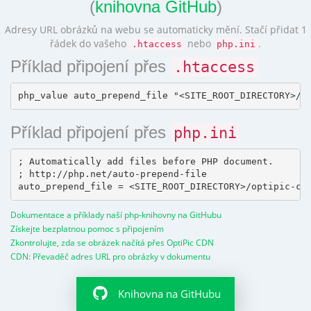
(
knihovna GitHub
)
Adresy URL obrázků na webu se automaticky mění. Stačí přidat 1
řádek do vašeho
nebo
.
.htaccess
php.ini
Příklad připojení přes
.htaccess
Příklad připojení přes
php.ini
; Automatically add files before PHP document.

; http://php.net/auto-prepend-file

Dokumentace a příklady naší php-knihovny na GitHubu
Získejte bezplatnou pomoc s připojením
Zkontrolujte, zda se obrázek načítá přes OptiPic CDN
CDN: Převaděč adres URL pro obrázky v dokumentu
Knihovna na GitHubu