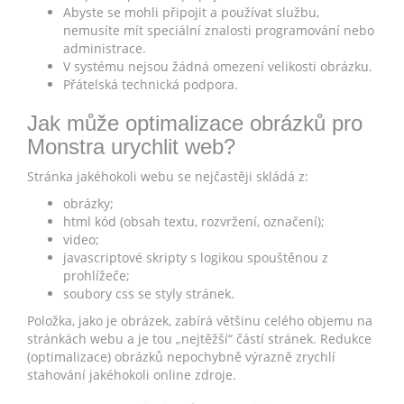
Abyste se mohli připojit a používat službu,
nemusíte mít speciální znalosti programování nebo
administrace.
V systému nejsou žádná omezení velikosti obrázku.
Přátelská technická podpora.
Jak může optimalizace obrázků pro
Monstra urychlit web?
Stránka jakéhokoli webu se nejčastěji skládá z:
obrázky;
html kód (obsah textu, rozvržení, označení);
video;
javascriptové skripty s logikou spouštěnou z
prohlížeče;
soubory css se styly stránek.
Položka, jako je obrázek, zabírá většinu celého objemu na
stránkách webu a je tou „nejtěžší“ částí stránek. Redukce
(optimalizace) obrázků nepochybně výrazně zrychlí
stahování jakéhokoli online zdroje.