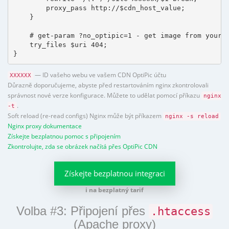
        proxy_pass http://$cdn_host_value;

    }

    # get-param ?no_optipic=1 - get image from your h
    try_files $uri 404;

}
— ID vašeho webu ve vašem CDN OptiPic účtu
XXXXXX
Důrazně doporučujeme, abyste před restartováním nginx zkontrolovali
správnost nové verze konfigurace. Můžete to udělat pomocí příkazu
nginx
.
-t
Soft reload (re-read configs) Nginx může být příkazem
nginx -s reload
Nginx proxy dokumentace
Získejte bezplatnou pomoc s připojením
Zkontrolujte, zda se obrázek načítá přes OptiPic CDN
Získejte bezplatnou integraci
i na bezplatný tarif
Volba #3: Připojení přes
.htaccess
(Apache proxy)