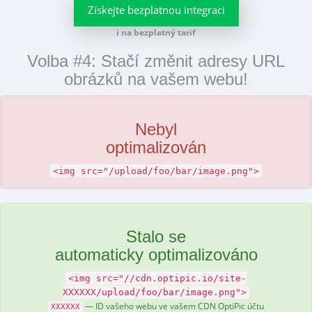
Získejte bezplatnou integraci
i na bezplatný tarif
Volba #4: Stačí změnit adresy URL
obrázků na vašem webu!
Nebyl
optimalizován
<img src="/upload/foo/bar/image.png">
Stalo se
automaticky optimalizováno
<img src="//cdn.optipic.io/site-
XXXXXX/upload/foo/bar/image.png">
— ID vašeho webu ve vašem CDN OptiPic účtu
XXXXXX