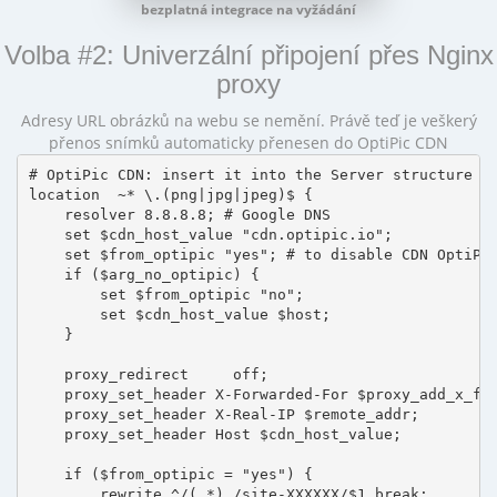
bezplatná integrace na vyžádání
Volba #2: Univerzální připojení přes Nginx
proxy
Adresy URL obrázků na webu se nemění. Právě teď je veškerý
přenos snímků automaticky přenesen do OptiPic CDN
# OptiPic CDN: insert it into the Server structure

location  ~* \.(png|jpg|jpeg)$ {

    resolver 8.8.8.8; # Google DNS

    set $cdn_host_value "cdn.optipic.io";

    set $from_optipic "yes"; # to disable CDN OptiPic
    if ($arg_no_optipic) {

        set $from_optipic "no";

        set $cdn_host_value $host;

    }

    proxy_redirect     off;

    proxy_set_header X-Forwarded-For $proxy_add_x_for
    proxy_set_header X-Real-IP $remote_addr;

    proxy_set_header Host $cdn_host_value;

    if ($from_optipic = "yes") {

        rewrite ^/(.*) /site-XXXXXX/$1 break;
