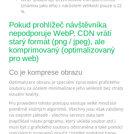
(známou jako alfa) s nárůstem velikosti pouze o 22
%.
Pokud prohlížeč návštěvníka
nepodporuje WebP, CDN vrátí
starý formát (png / jpeg), ale
komprimovaný (optimalizovaný
pro web)
Co je komprese obrazu
Optimalizace obrazu je speciální zpracování grafického
souboru za účelem minimalizace jeho velikosti bez ztráty
vizuální kvality.
Pro provedení tohoto postupu existuje velké množství
poměrně složitých algoritmů. Všechny jsou však založeny
na stejném základě - všechna servisní data tam
(například název programu, který ukládá soubor atd.)
musí být z grafického souboru odstraněna a také pomocí
speciálních programů sloučit / hladké podobné barvy.