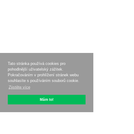
Tato stránka používá cookies pro
pohodlnější uživatelský zážitek.
Pokračováním v prohlížení stránek webu
souhlasíte s používáním souborů cookie.
Zjistěte více
Mám to!