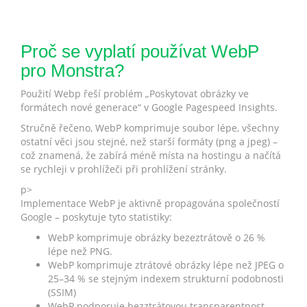
Proč se vyplatí používat WebP
pro Monstra?
Použití Webp řeší problém „Poskytovat obrázky ve
formátech nové generace“ v Google Pagespeed Insights.
Stručně řečeno, WebP komprimuje soubor lépe, všechny
ostatní věci jsou stejné, než starší formáty (png a jpeg) –
což znamená, že zabírá méně místa na hostingu a načítá
se rychleji v prohlížeči při prohlížení stránky.
p>
Implementace WebP je aktivně propagována společností
Google – poskytuje tyto statistiky:
WebP komprimuje obrázky bezeztrátově o 26 %
lépe než PNG.
WebP komprimuje ztrátové obrázky lépe než JPEG o
25–34 % se stejným indexem strukturní podobnosti
(SSIM)
WebP podporuje bezztrátovou transparentnost