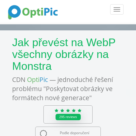
Toggle
navigatio
Jak převést na WebP
všechny obrázky na
Monstra
CDN
Opti
Pic
— jednoduché řešení
problému "Poskytovat obrázky ve
formátech nové generace"
295
reviews
Podle doporučení