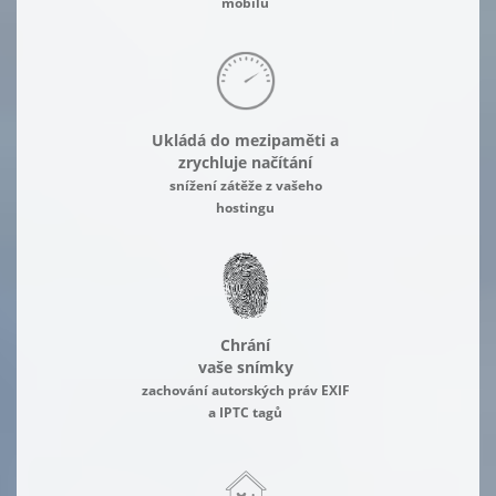
mobilu
Ukládá do mezipaměti a
zrychluje načítání
snížení zátěže z vašeho
hostingu
Chrání
vaše snímky
zachování autorských práv EXIF
a IPTC tagů