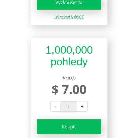
Vyzkoušet to
Jak vybrat balíček?
1,000,000
pohledy
$ 10.00
$ 7.00
-
+
Koupit