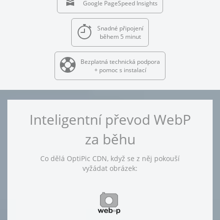
Google PageSpeed Insights
Snadné připojení
během 5 minut
Bezplatná technická podpora
+ pomoc s instalací
Inteligentní převod WebP
za běhu
Co dělá OptiPic CDN, když se z něj pokouší
vyžádat obrázek: