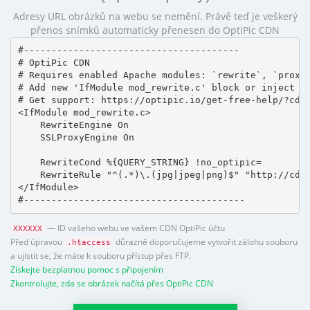
Adresy URL obrázků na webu se nemění. Právě teď je veškerý
přenos snímků automaticky přenesen do OptiPic CDN
#---------------------------------------

# OptiPic CDN 

# Requires enabled Apache modules: `rewrite`, `proxy_
# Add new 'IfModule mod_rewrite.c' block or inject in
# Get support: https://optipic.io/get-free-help/?cdn=
<IfModule mod_rewrite.c>

    RewriteEngine On

    SSLProxyEngine On

    RewriteCond %{QUERY_STRING} !no_optipic=

    RewriteRule "^(.*)\.(jpg|jpeg|png)$" "http://cdn.
</IfModule>

#----------------------------------------
— ID vašeho webu ve vašem CDN OptiPic účtu
XXXXXX
Před úpravou
důrazně doporučujeme vytvořit zálohu souboru
.htaccess
a ujistit se, že máte k souboru přístup přes FTP.
Získejte bezplatnou pomoc s připojením
Zkontrolujte, zda se obrázek načítá přes OptiPic CDN