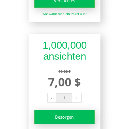
Versuch es
Wie wählt man ein Paket aus?
1,000,000
ansichten
10,00 $
7,00 $
-
+
Besorgen