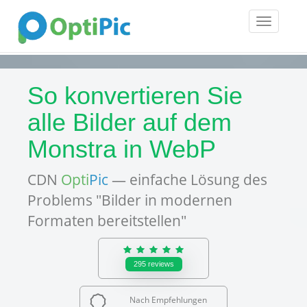
Toggle
navigatio
So konvertieren Sie
alle Bilder auf dem
Monstra in WebP
CDN
Opti
Pic
— einfache Lösung des
Problems "Bilder in modernen
Formaten bereitstellen"
295
reviews
Nach Empfehlungen