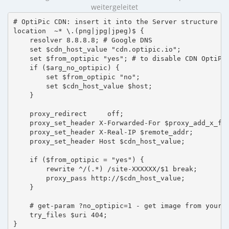
weitergeleitet
# OptiPic CDN: insert it into the Server structure

location  ~* \.(png|jpg|jpeg)$ {

    resolver 8.8.8.8; # Google DNS

    set $cdn_host_value "cdn.optipic.io";

    set $from_optipic "yes"; # to disable CDN OptiPic
    if ($arg_no_optipic) {

        set $from_optipic "no";

        set $cdn_host_value $host;

    }

    proxy_redirect     off;

    proxy_set_header X-Forwarded-For $proxy_add_x_for
    proxy_set_header X-Real-IP $remote_addr;

    proxy_set_header Host $cdn_host_value;

    if ($from_optipic = "yes") {

        rewrite ^/(.*) /site-XXXXXX/$1 break;

        proxy_pass http://$cdn_host_value;

    }

    # get-param ?no_optipic=1 - get image from your h
    try_files $uri 404;

}