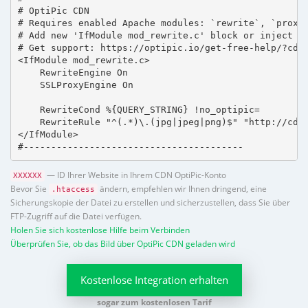
# OptiPic CDN 

# Requires enabled Apache modules: `rewrite`, `proxy_
# Add new 'IfModule mod_rewrite.c' block or inject in
# Get support: https://optipic.io/get-free-help/?cdn=
<IfModule mod_rewrite.c>

    RewriteEngine On

    SSLProxyEngine On

    RewriteCond %{QUERY_STRING} !no_optipic=

    RewriteRule "^(.*)\.(jpg|jpeg|png)$" "http://cdn.
</IfModule>

#----------------------------------------
— ID Ihrer Website in Ihrem CDN OptiPic-Konto
XXXXXX
Bevor Sie
ändern, empfehlen wir Ihnen dringend, eine
.htaccess
Sicherungskopie der Datei zu erstellen und sicherzustellen, dass Sie über
FTP-Zugriff auf die Datei verfügen.
Holen Sie sich kostenlose Hilfe beim Verbinden
Überprüfen Sie, ob das Bild über OptiPic CDN geladen wird
Kostenlose Integration erhalten
sogar zum kostenlosen Tarif