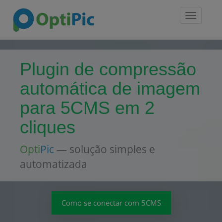
Toggle
navigatio
Plugin de compressão
automática de imagem
para 5CMS em 2
cliques
Opti
Pic
— solução simples e
automatizada
Como se conectar com 5CMS